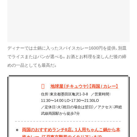
ディナーでは土鍋に入ったスパイスカレー1600円を提供、別皿
でライスまたはパンが選べる。お酒とお料理を楽しんだ後の締
めの一品としても最高だ。
地球屋（チキュウヤ）【両国 / カレー】
住所：東京都墨田区亀沢1-3-8⠀／営業時間：
11:30〜14:00 LO・17:30〜21:30LO
／定休日：火（祝日の場合は翌日）／アクセス：JR総
武線両国駅から徒歩7分
両国のおすすめランチ8店。1人用ちゃんこ鍋から本
格カレー、江戸東京野菜のイタリアンまで。