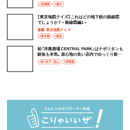
#茨城県
#旅行
【東京地図クイズ】これはどの地下鉄の路線図
でしょうか？～路線図編1～
連載：東京地図クイズ
#東京都
#散歩
柏『洋風酒場 CENTRAL PARK』はナポリタンも
鮮魚も本気。居心地の良い店内でゆっくり飲み
たい夜
#柏・松戸・流山
#居酒屋