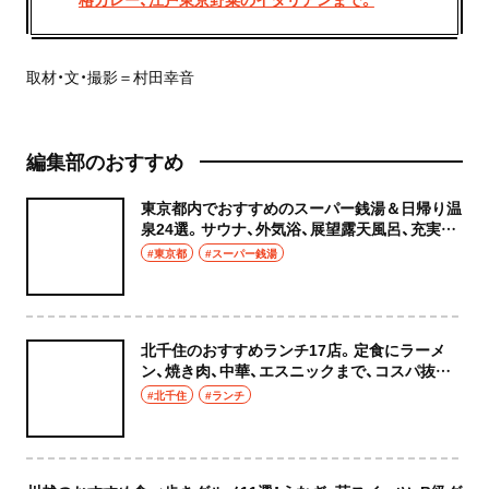
取材・文・撮影＝村田幸音
編集部のおすすめ
東京都内でおすすめのスーパー銭湯＆日帰り温
泉24選。サウナ、外気浴、展望露天風呂、充実の
癒やし空間へ
#東京都
#スーパー銭湯
北千住のおすすめランチ17店。定食にラーメ
ン、焼き肉、中華、エスニックまで、コスパ抜群
な店もおしゃれな店も網羅してご紹介！
#北千住
#ランチ