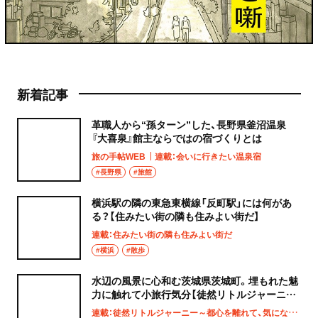
新着記事
革職人から“孫ターン”した、長野県釜沼温泉
『大喜泉』館主ならではの宿づくりとは
旅の手帖WEB
連載：会いに行きたい温泉宿
#長野県
#旅館
横浜駅の隣の東急東横線「反町駅」には何があ
る？【住みたい街の隣も住みよい街だ】
連載：住みたい街の隣も住みよい街だ
#横浜
#散歩
水辺の風景に心和む茨城県茨城町。埋もれた魅
力に触れて小旅行気分【徒然リトルジャーニ
ー】
連載：徒然リトルジャーニー～都心を離れて、気になる土地へ