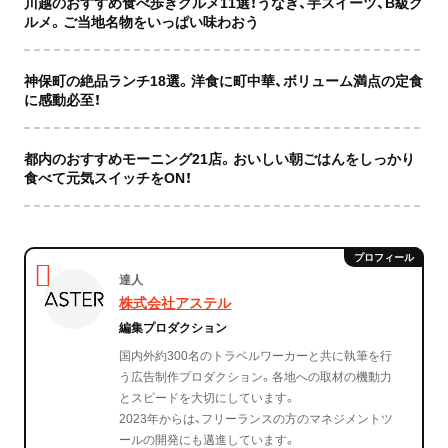
川越のおすすめ食べ歩きグルメ11選！うなぎ、芋スイーツ、B級グ
ルメ。ご当地名物をいっぱい味わおう
神保町の絶品ランチ18選。洋食に町中華、ボリューム満点の定食
に感動必至！
都内のおすすめモーニング21店。おいしい朝ごはんをしっかり
食べて元気スイッチをON！
達人
株式会社アステル
編集プロダクション
国内外約300名のトラベルワーカーと共に執筆を行
う広告制作プロダクション。各地への取材の機動力
とスピードを大切にしています。
2023年からは、フリーランスの方のマネジメントツ
ールの開発にも邁進しています。