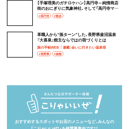
【手塚理美のガチロケハン】高円寺～純情商店
街のおにぎりに気象神社、そして「高円寺マシ
タ」へ！
#高円寺
#散歩
革職人から“孫ターン”した、長野県釜沼温泉
『大喜泉』館主ならではの宿づくりとは
旅の手帖WEB
連載：会いに行きたい温泉宿
#長野県
#旅館
おすすめするスポットやお店のメニューなど、みんなの
「こりゃいいぜ！」を絶賛募集中です！！