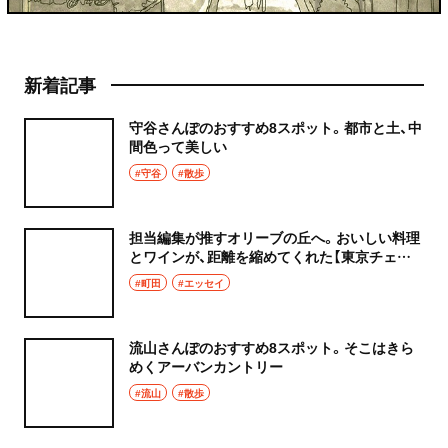
新着記事
守谷さんぽのおすすめ8スポット。都市と土、中
間色って美しい
#守谷
#散歩
担当編集が推すオリーブの丘へ。おいしい料理
とワインが、距離を縮めてくれた【東京チェン
飯diary】
#町田
#エッセイ
流山さんぽのおすすめ8スポット。そこはきら
めくアーバンカントリー
#流山
#散歩