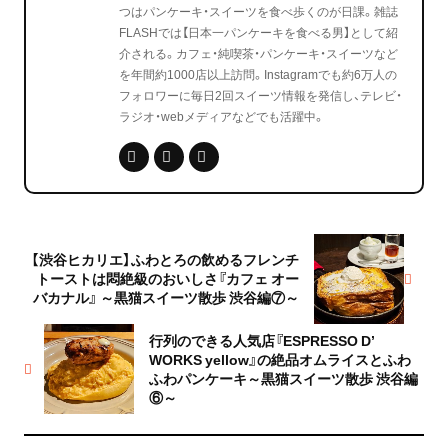
つはパンケーキ・スイーツを食べ歩くのが日課。雑誌
FLASHでは【日本一パンケーキを食べる男】として紹
介される。カフェ・純喫茶・パンケーキ・スイーツなど
を年間約1000店以上訪問。Instagramでも約6万人の
フォロワーに毎日2回スイーツ情報を発信し、テレビ・
ラジオ・webメディアなどでも活躍中。
【渋谷ヒカリエ】ふわとろの飲めるフレンチ
トーストは悶絶級のおいしさ『カフェ オー
バカナル』 ～黒猫スイーツ散歩 渋谷編⑦～
行列のできる人気店『ESPRESSO D’
WORKS yellow』の絶品オムライスとふわ
ふわパンケーキ～黒猫スイーツ散歩 渋谷編
⑥～