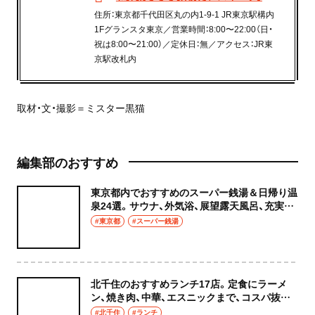
住所：東京都千代田区丸の内1-9-1 JR東京駅構内
1Fグランスタ東京／営業時間：8:00〜22:00（日・
祝は8:00〜21:00）／定休日：無／アクセス：JR東
京駅改札内
取材・文・撮影＝ミスター黒猫
編集部のおすすめ
東京都内でおすすめのスーパー銭湯＆日帰り温
泉24選。サウナ、外気浴、展望露天風呂、充実の
癒やし空間へ
#東京都
#スーパー銭湯
北千住のおすすめランチ17店。定食にラーメ
ン、焼き肉、中華、エスニックまで、コスパ抜群
な店もおしゃれな店も網羅してご紹介！
#北千住
#ランチ