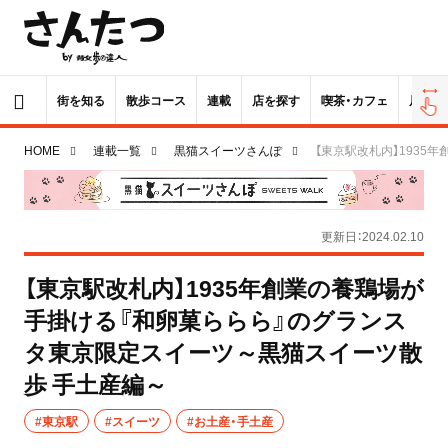
街を知る
散歩コース
連載
店を探す
喫茶・カフェ
居酒屋
HOME
連載一覧
黒猫スイーツさんぽ
【東京駅改札内】193
更新日：2024.02.10
【東京駅改札内】1935年創業の養鶏場が
手掛ける『和卵菓ららら』のグランス
タ東京限定スイーツ～黒猫スイーツ散
歩 手土産編～
#東京駅
#スイーツ
#お土産・手土産