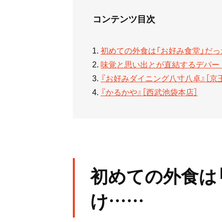
コンテンツ目次
初めての外食は「お好み食堂」だ
味覚と思い出とが直結するデパー
『お好みダイニング八寸八卓』［京
『かるかや』［西武池袋本店］
初めての外食は
け……