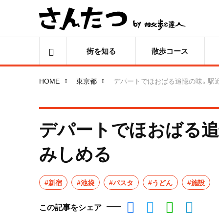
街を知る
散歩コース
HOME
東京都
デパートでほおばる追憶の味。駅
デパートでほおばる追
みしめる
#新宿
#池袋
#パスタ
#うどん
#施設
この記事をシェア