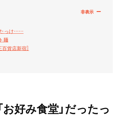
ったっけ……
ト麺
王百貨店新宿］
「お好み食堂」だったっ