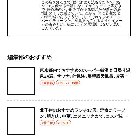
この店を知るまで、僕はあまり渋谷が好きではな
かった。飲める年齢になってからずーっと酒好き
で、居心地のいい飲み屋がある街こそが自分の居
場所のように感じていた。だから、常に若者文化
の最先端であるような、そしてそれを求めてアッ
パーなティーンたちが集まってくるようなイメー
ジの渋谷という街に、自分の居場所はないと思い
こんでいた。
編集部のおすすめ
東京都内でおすすめのスーパー銭湯＆日帰り温
泉24選。サウナ、外気浴、展望露天風呂、充実の
癒やし空間へ
#東京都
#スーパー銭湯
北千住のおすすめランチ17店。定食にラーメ
ン、焼き肉、中華、エスニックまで、コスパ抜群
な店もおしゃれな店も網羅してご紹介！
#北千住
#ランチ