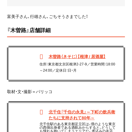
富美子さん、行雄さん、ごちそうさまでした！
『木曽路』店舗詳細
木曽路（きそじ）【根津 / 居酒屋】
住所：東京都文京区根津2-27-9／営業時間：18:00
～24:00／定休日：日・月
取材・文・撮影＝パリッコ
北千住『千住の永見』～下町の飲兵衛
たちに支持されて80年～
北千住駅のある東京都足立区は、僕のような東京
の西側出身者である酒飲みからすると、どうして
も憧れを抱いてしまうエリアだ。煮込みの名店