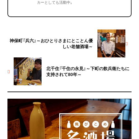
カーとしても活動中。
神保町『兵六』～おひとりさまにとことん優
しい老舗酒場～
北千住『千住の永見』～下町の飲兵衛たちに
支持されて80年～