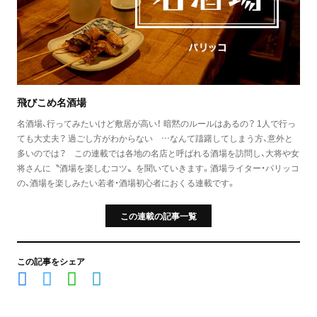
飛びこめ名酒場
名酒場、行ってみたいけど敷居が高い！ 暗黙のルールはあるの？ 1人で行っ
ても大丈夫？ 過ごし方がわからない …なんて躊躇してしまう方、意外と
多いのでは？ この連載では各地の名店と呼ばれる酒場を訪問し、大将や女
将さんに〝酒場を楽しむコツ〟を聞いていきます。酒場ライター・パリッコ
の、酒場を楽しみたい若者・酒場初心者におくる連載です。
この連載の記事一覧
この記事をシェア