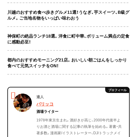
川越のおすすめ食べ歩きグルメ11選！うなぎ、芋スイーツ、B級グ
ルメ。ご当地名物をいっぱい味わおう
神保町の絶品ランチ18選。洋食に町中華、ボリューム満点の定食
に感動必至！
都内のおすすめモーニング21店。おいしい朝ごはんをしっかり
食べて元気スイッチをON！
達人
パリッコ
酒場ライター
1978年東京生まれ。酒好きが高じ、2000年代後半よ
りお酒と酒場に関する記事の執筆を始める。著書・共
著多数。漫画家/イラストレーター、DJ/トラックメイ