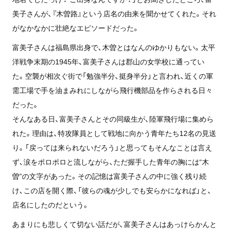
美子さんが、『木曽路』という店名の由来を聞かせてくれた。それ
がなかなかに壮絶なエピソードだった。
富美子さんは福島県出身で、木曽とはなんのゆかりもない。太平
洋戦争末期の1945年、富美子さんは郡山の女学校に通ってい
た。空襲が相次ぐ街で「勉強半分、挺身半分」と言われ、近くの軍
需工場で手を油まみれにしながら飛行機部品を作らされる日々
だった。
そんなある日、富美子さんとその同級生が、陸軍飛行場に集めら
れた。理由は、特攻隊員として戦地に向かう青年たち12名の見送
り。「戻っては来られないだろう」と思ってもそんなことは言え
ず、涙をポロポロと流しながら、ただ握手した青年の胸には“木
曽”の文字があった。その記憶は富美子さんの中に強く残り続
け、この店を開く際、「彼らの魂が少しでも安らかになれば」と、
店名にしたのだという。
あまりにも悲しくて切ない話だが、富美子さんはあっけらかんと