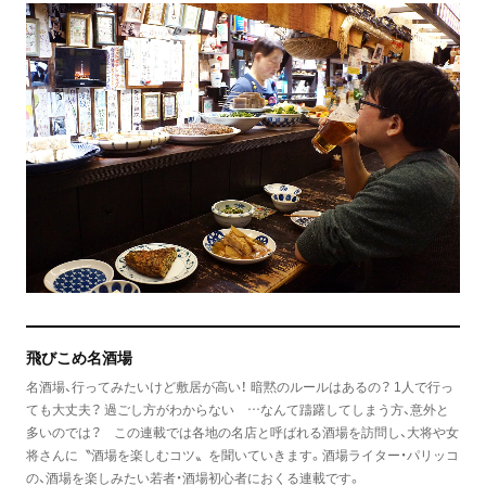
飛びこめ名酒場
名酒場、行ってみたいけど敷居が高い！ 暗黙のルールはあるの？ 1人で行っ
ても大丈夫？ 過ごし方がわからない …なんて躊躇してしまう方、意外と
多いのでは？ この連載では各地の名店と呼ばれる酒場を訪問し、大将や女
将さんに〝酒場を楽しむコツ〟を聞いていきます。酒場ライター・パリッコ
の、酒場を楽しみたい若者・酒場初心者におくる連載です。