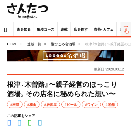
街を知る
散歩コース
連載
店を探す
喫茶・カフェ
居酒屋
HOME
連載一覧
飛びこめ名酒場
根津『木曽路』〜親子経営の
更新日：2020.03.12
根津『木曽路』〜親子経営のほっこり
酒場。その店名に秘められた想い〜
#根津
#和食
#居酒屋
#ビール
#ワイン
#老舗
この記事をシェア