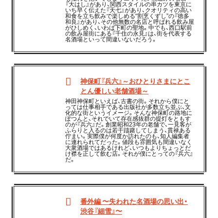
『大はし』があり、関西スタイルの串カツを東京に
いち早く伝えた『天七』があり、クオリティの高い
和食を立ち飲みで楽しめる“割烹くずし”の『徳多
和良』があり、その他無数の名店と呼ばれる飲み屋
がひしめく、いわば下町の聖地。中でも、西口駅前
の飲み屋街にある『千住の永見』は、街を代表する
名酒場といって間違いないだろう。
神保町『兵六』～おひとりさまにとこ
とん優しい老舗酒場～
神田神保町といえば、古書の街。それから僕にと
っては仕事相手である出版社が多数立ち並ぶ、文
化的な街というイメージ。そんな神保町の路地に
ぽつんと、それでいて存在感抜群の提灯をともす
のが『兵六』だ。創業昭和23年の老舗で、一見客が
ふらりと入るのは若干躊躇してしまう、貫禄ある
佇まい。実際僕が何度か訪れたのも、知人編集者
に連れられてだった。値段も雰囲気も間違いなく
大衆酒場ではあるけれど、いつもよりちょっとだ
け襟を正して飲む店。それが僕にとっての『兵六』
だ。
番外編 〜失われた名酒場の思い出・
渋谷『細雪』〜