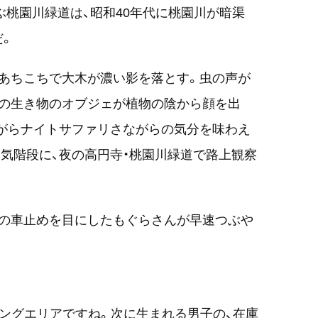
ぶ桃園川緑道は、昭和40年代に桃園川が暗渠
だ。
あちこちで大木が濃い影を落とす。虫の声が
水の生き物のオブジェが植物の陰から顔を出
がらナイトサファリさながらの気分を味わえ
気階段に、夜の高円寺・桃園川緑道で路上観察
道の車止めを目にしたもぐらさんが早速つぶや
ングエリアですね。次に生まれる男子の、在庫