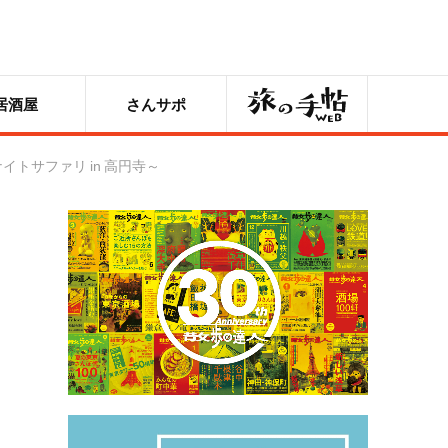
旅の手帖
居酒屋
さんサポ
トサファリ in 高円寺～