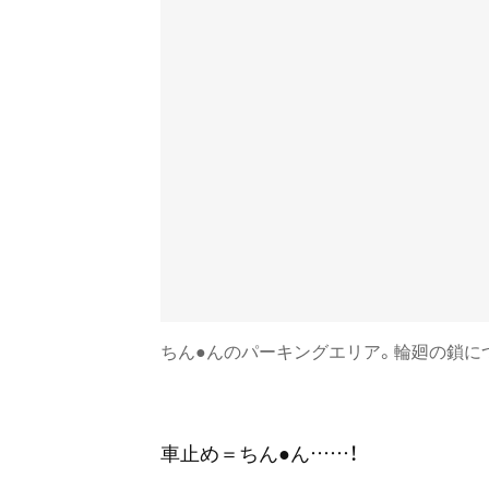
ちん●んのパーキングエリア。輪廻の鎖に
車止め＝ちん●ん……！