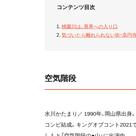
コンテンツ目次
桃園川は、異界への入り口
気づいたら離れられない街・高円
空気階段
水川かたまり／ 1990年、岡山県出身。
コンビ結成。キングオブコント2021で
しもと「空気階段の●山」に出演中。