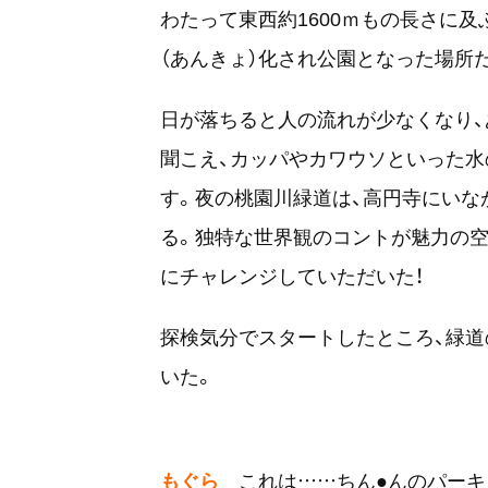
わたって東西約1600ｍもの長さに及
（あんきょ）化され公園となった場所
日が落ちると人の流れが少なくなり、
聞こえ、カッパやカワウソといった
す。夜の桃園川緑道は、高円寺にいな
る。独特な世界観のコントが魅力の空
にチャレンジしていただいた！
探検気分でスタートしたところ、緑
いた。
もぐら
これは……ちん●んのパーキ