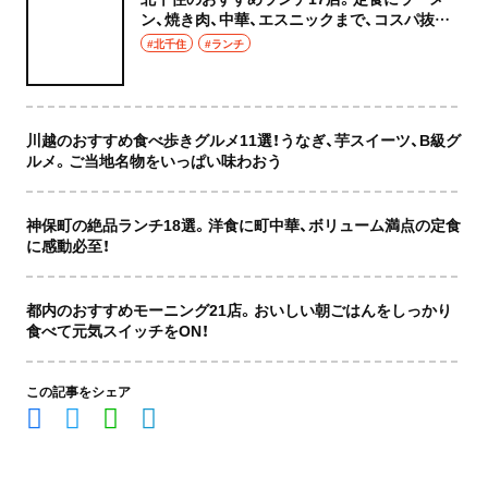
ン、焼き肉、中華、エスニックまで、コスパ抜群
な店もおしゃれな店も網羅してご紹介！
#北千住
#ランチ
川越のおすすめ食べ歩きグルメ11選！うなぎ、芋スイーツ、B級グ
ルメ。ご当地名物をいっぱい味わおう
神保町の絶品ランチ18選。洋食に町中華、ボリューム満点の定食
に感動必至！
都内のおすすめモーニング21店。おいしい朝ごはんをしっかり
食べて元気スイッチをON！
この記事をシェア