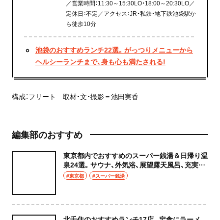
／営業時間：11:30～15:30LO・18:00～20:30LO／
定休日：不定／アクセス：JR・私鉄・地下鉄池袋駅か
ら徒歩10分
池袋のおすすめランチ22選。がっつりメニューから
ヘルシーランチまで、身も心も満たされる!
構成：フリート 取材・文・撮影＝池田実香
編集部のおすすめ
東京都内でおすすめのスーパー銭湯＆日帰り温
泉24選。サウナ、外気浴、展望露天風呂、充実の
癒やし空間へ
#東京都
#スーパー銭湯
北千住のおすすめランチ17店。定食にラーメ