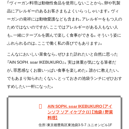
「ヴィーガン料理は動物性食品を使用しないことから、卵や乳製
品にアレルギーのあるお客さまもよくいらっしゃいます。ヴィ
ーガンの発祥には動物愛護なども含まれ、アレルギーをもつ人の
ためではないのですが、ここではアレルギーがある人もない人
も、一緒にテーブルを囲んで楽しく食事ができる。そういう姿に
ふれられるのは、ここで働く私の喜びでもあります」。
こんなにおいしい菜食なら、ぜひまた訪れたいと自然に思った
『AIN SOPH. soar IKEBUKURO』。実は体重が気になる筆者だ
が、罪悪感なくお腹いっぱい食事を楽しめた。誰かに教えたい、
でもあまり知られたくない、とっておきの池袋ランチにぜひおす
すめしたい一軒になった。
AIN SOPH. soar IKEBUKURO（アイ
ンソフ ソア イケブクロ）【池袋 / 野菜
料理】
住所：東京都豊島区東池袋3-5-7 ユニオンビル1F