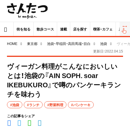
街を知る
散歩コース
連載
店を探す
喫茶・カフェ
居酒屋
HOME
東京都
池袋・早稲田・高田馬場・目白
池袋
ヴィーガ
更新日：2022.04.15
ヴィーガン料理がこんなにおいしい
とは！池袋の『AIN SOPH. soar
IKEBUKURO』で噂のパンケーキラン
チを味わう
#池袋
#ランチ
#野菜料理
#パンケーキ
この記事をシェア