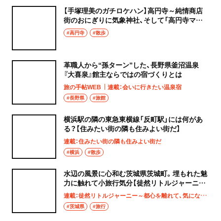
【手塚理美のガチロケハン】高円寺～純情商店
街のおにぎりに気象神社、そして「高円寺マシ
タ」へ！
#高円寺
#散歩
革職人から“孫ターン”した、長野県釜沼温泉
『大喜泉』館主ならではの宿づくりとは
旅の手帖WEB
連載：会いに行きたい温泉宿
#長野県
#旅館
横浜駅の隣の東急東横線「反町駅」には何があ
る？【住みたい街の隣も住みよい街だ】
連載：住みたい街の隣も住みよい街だ
#横浜
#散歩
水辺の風景に心和む茨城県茨城町。埋もれた魅
力に触れて小旅行気分【徒然リトルジャーニ
ー】
連載：徒然リトルジャーニー～都心を離れて、気になる土地へ
#茨城県
#旅行