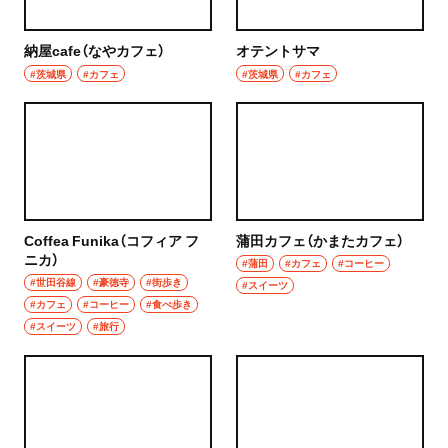
納屋cafe（なやカフェ）
オテントサマ
#茨城県
#カフェ
#茨城県
#カフェ
Coffea Funika（コフィア フ
蒲田カフェ（かまたカフェ）
ニカ）
#蒲田
#カフェ
#コーヒー
#世田谷線
#豪徳寺
#街歩き
#スイーツ
#カフェ
#コーヒー
#食べ歩き
#スイーツ
#旅行