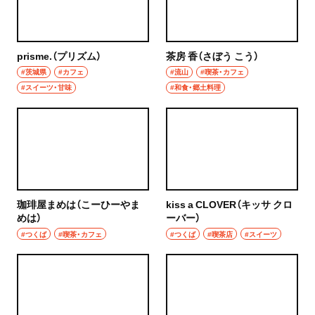
prisme.（プリズム）
茶房 香（さぼう こう）
#茨城県
#カフェ
#流山
#喫茶・カフェ
#スイーツ・甘味
#和食・郷土料理
珈琲屋まめは（こーひーやま
kiss a CLOVER（キッサ クロ
めは）
ーバー）
#つくば
#喫茶・カフェ
#つくば
#喫茶店
#スイーツ