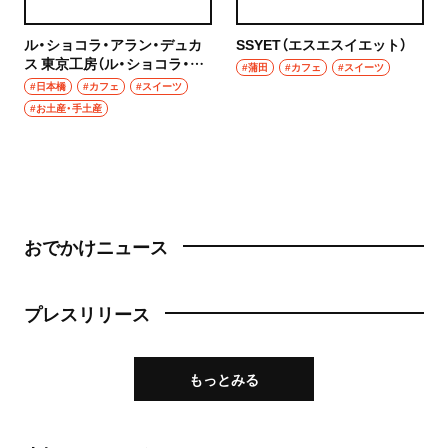
ル・ショコラ・アラン・デュカ
SSYET（エスエスイエット）
ス 東京工房（ル・ショコラ・ア
#蒲田
#カフェ
#スイーツ
ラン・デュカス とうきょうこ
#日本橋
#カフェ
#スイーツ
うぼう）
#お土産・手土産
おでかけニュース
プレスリリース
もっとみる