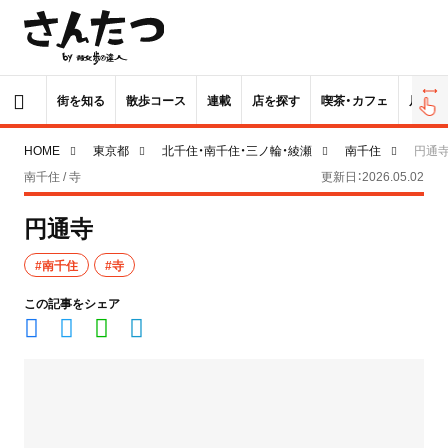
街を知る
散歩コース
連載
店を探す
喫茶・カフェ
居酒屋
HOME
東京都
北千住・南千住・三ノ輪・綾瀬
南千住
円通
南千住 / 寺
更新日：2026.05.02
円通寺
#南千住
#寺
この記事をシェア