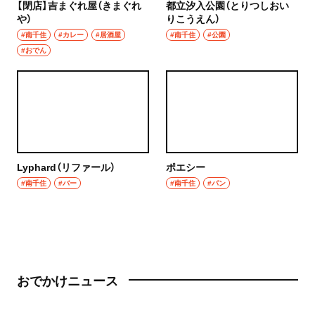
【閉店】吉まぐれ屋（きまぐれ
都立汐入公園（とりつしおい
や）
りこうえん）
#南千住
#カレー
#居酒屋
#南千住
#公園
#おでん
Lyphard（リファール）
ポエシー
#南千住
#バー
#南千住
#パン
おでかけニュース