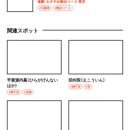
連載：おすすめ散歩コース 東京
#日暮里
#散歩コース
関連スポット
平賀源内墓（ひらがげんない
回向院（えこういん）
はか）
#南千住
#寺
#南千住
#史跡