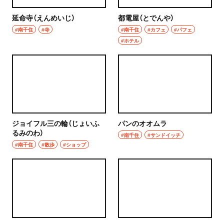
延命寺（えんめいじ）
都電屋（とでんや）
#南千住
#寺
#南千住
#カフェ
#パフェ
#ホテル
ジョイフル三の輪（じょいふ
パンのオオムラ
るみのわ）
#南千住
#サンドイッチ
#南千住
#散歩
#ショップ