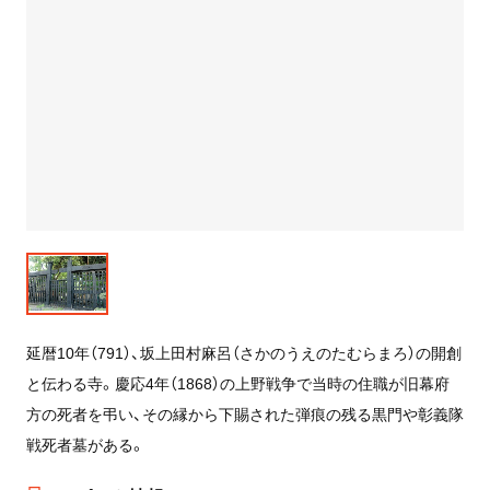
延暦10年（791）、坂上田村麻呂（さかのうえのたむらまろ）の開創
と伝わる寺。慶応4年（1868）の上野戦争で当時の住職が旧幕府
方の死者を弔い、その縁から下賜された弾痕の残る黒門や彰義隊
戦死者墓がある。