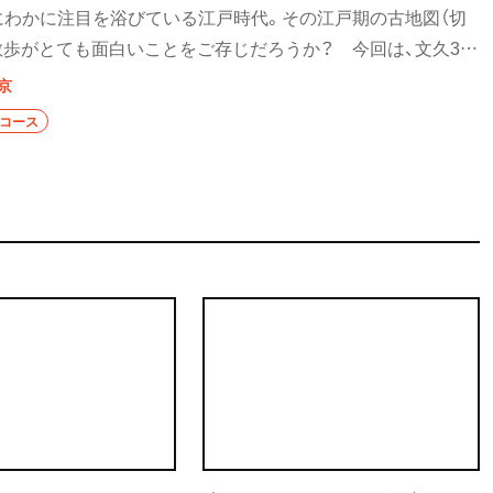
にわかに注目を浴びている江戸時代。その江戸期の古地図（切
散歩がとても面白いことをご存じだろうか？ 今回は、文久3年
河台小川町絵図」を手に歩く九段下･水道橋･神田周辺の散歩コース
京
を楽しむ特別な散歩体験を！
歩コース