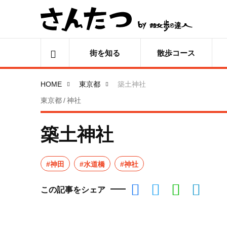
街を知る
散歩コース
HOME
東京都
築土神社
東京都 / 神社
築土神社
#神田
#水道橋
#神社
この記事をシェア