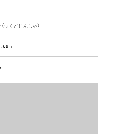
社
（つくどじんじゃ）
-3365
由