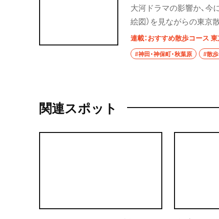
大河ドラマの影響か、今
絵図）を見ながらの東京
（1863）の「飯田町駿
連載：おすすめ散歩コース 東
を紹介。タイムスリップ
#神田・神保町・秋葉原
#散
関連スポット