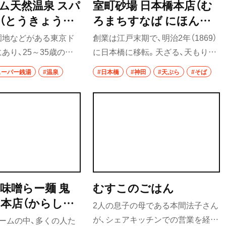
ム天然温泉 スパ
室町砂場 日本橋本店（む
（とうきょうド
ろまちすなば にほんば
ねんおんせん
しほんてん）
園地などがある東京ド
創業は江戸末期で、明治2年（1869）
クーア）
あり、25～35歳の働
に日本橋に移転。天ざる、天もりが
インターゲットにした
発祥した店としても知られ、そばつ
スーパー銭湯
#温泉
#日本橋
#神田
#天ぷら
#そば
設。地下1700ｍから
ゆに浸った天ぷらとそばの絶妙な
泉を注ぐスパをはじめ、
相性をじっくり味わうのがおすす
クゼーション、エステ
めだ。
うれしい施設が充実。
味噌らー麺 鬼
むすこのごはん
田本店（からしび
2人の息子の母である本間法子さん
めん きかんぼ
が、シェアキッチンでの営業を経て
ームの中、多くの人た