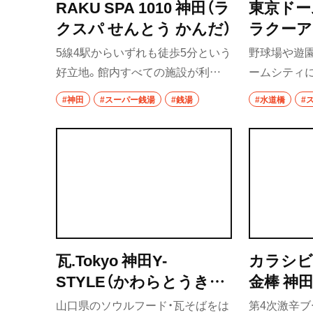
RAKU SPA 1010 神田（ラ
東京ドー
クスパ せんとう かんだ）
ラクーア
ームてん
5線4駅からいずれも徒歩5分という
野球場や遊
スパ ラ
好立地。館内すべての施設が利用
ームシティに
できるRAKU SPAコースのほか、風
く女性をメ
#神田
#スーパー銭湯
#銭湯
#水道橋
#
呂やサウナだけを利用するコース
都市型温浴施
があり、目的や空き時間などの応じ
湧く天然温
て使い分けができる。多目的に利
サウナ、リラ
用できるくつろぎスペースは、洗練
など、女性に
された意匠が施され、まさに“都会
のオアシス”といった雰囲気。
瓦.Tokyo 神田Y-
カラシビ
STYLE（かわらとうきょ
金棒 神
う かんだわいすたいる）
みそらー
山口県のソウルフード・瓦そばをは
第4次激辛ブ