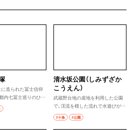
塚
清水坂公園（しみずざか
こうえん）
社に造られた冨士信仰
、都内七冨士巡りのひと
武蔵野台地の崖地を利用した公園
30日・7月1日の富士山
で、渓流を模した流れで水遊びがで
社
わせて、大祭（お冨士
きる。芝生広場や長さ52ｍのロー
#十条
#公園
されている。
ラーコースターのほか、昆虫、植物、