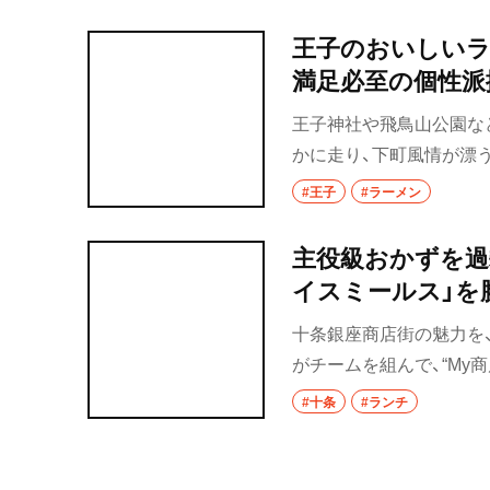
王子のおいしいラ
満足必至の個性派
王子神社や飛鳥山公園な
かに走り、下町風情が漂
エリアにひしめく店は、
#王子
#ラーメン
だわった煮干し系から、
事では手軽に食べられる
主役級おかずを過剰
す。
イスミールス」を
十条銀座商店街の魅力を
がチームを組んで、“My
#十条
#ランチ