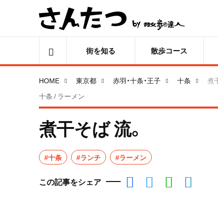
街を知る
散歩コース
HOME
東京都
赤羽・十条・王子
十条
煮
十条 / ラーメン
煮干そば 流。
#十条
#ランチ
#ラーメン
この記事をシェア