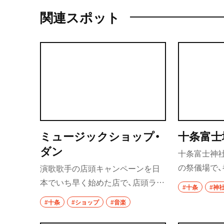
関連スポット
ミュージックショップ・
十条富士
ダン
十条富士神
の祭儀場で
演歌歌手の店頭キャンペーンを日
つ。毎年6月
本でいち早く始めた店で、店頭ライ
#十条
#神
の山開きに合
ブは演歌歌手の登竜門ともなって
#十条
#ショップ
#音楽
さん）が開催
いる。店内のポスターや写真には、