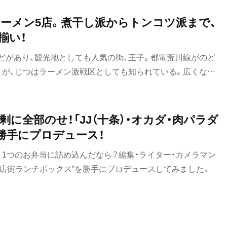
ーメン5店。煮干し派からトンコツ派まで、
揃い！
どがあり、観光地としても人気の街、王子。都電荒川線がのど
うが、じつはラーメン激戦区としても知られている。広くない
どこも工夫を凝らして個性的な味で勝負。とことん煮干しにこ
澄んだとんこつスープ、侮れないセットメニューまで。この記
のに、おなかも心も満たされる、ラーメンの名店をご紹介しま
に全部のせ！「JJ（十条）・オカダ・肉パラダ
勝手にプロデュース！
、1つのお弁当に詰め込んだなら？編集・ライター・カメラマン
商店街ランチボックス”を勝手にプロデュースしてみました。