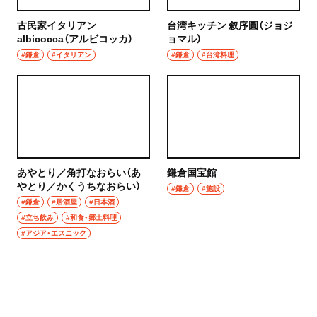
古民家イタリアン
台湾キッチン 叙序圓（ジョジ
albicocca（アルビコッカ）
ョマル）
#鎌倉
#イタリアン
#鎌倉
#台湾料理
あやとり／角打なおらい（あ
鎌倉国宝館
やとり／かくうちなおらい）
#鎌倉
#施設
#鎌倉
#居酒屋
#日本酒
#立ち飲み
#和食・郷土料理
#アジア・エスニック