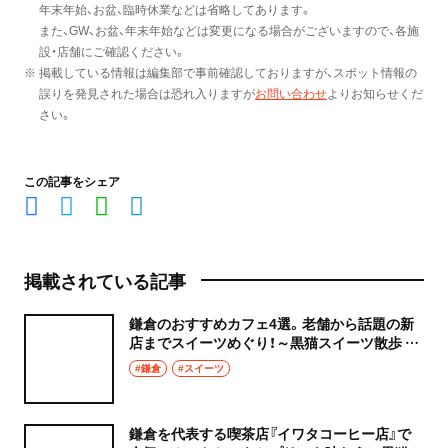
年末年始、お盆、臨時休業などは省略してあります。
また、GW、お盆、年末年始などは変更になる場合がございますので、各施
設・店舗にご確認ください。
※ 掲載している情報は編集部で事前確認しておりますが、スポット情報の
誤りを発見された場合は恐れ入りますが
お問い合わせ
よりお知らせくだ
さい。
この記事をシェア
掲載されている記事
鎌倉のおすすめカフェ4選。老舗から話題の新
店までスイーツめぐり！～黒猫スイーツ散歩 鎌
倉編まとめ①～
#鎌倉
#スイーツ
鎌倉を代表する喫茶店『イワタコーヒー店』で