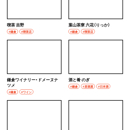
喫茶 吉野
葉山茶寮 六花（りっか）
#鎌倉
#喫茶店
#鎌倉
#喫茶店
鎌倉ワイナリー・ドメーヌナ
酒と肴 のぎ
ツメ
#鎌倉
#居酒屋
#日本酒
#鎌倉
#ワイン