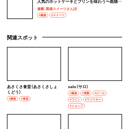
人気のホットケーキとプリンを味わう〜黒猫ス
イーツ散歩 鎌倉編③〜
連載：黒猫スイーツさんぽ
#鎌倉
#スイーツ
関連スポット
あさくさ食堂（あさくさしょ
salo（サロ）
くどう）
#鎌倉
#焼酎
#ビール
#鎌倉
#食堂
#ワイン
#ウイスキー
#ショップ