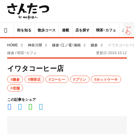
街を知る
散歩コース
連載
店を探す
喫茶・カフェ
居酒屋
HOME
神奈川県
鎌倉・江ノ電・湘南
鎌倉
イワタコーヒー
鎌倉 / 喫茶・カフェ
更新日：2024.10.12
イワタコーヒー店
#鎌倉
#喫茶店
#コーヒー
#プリン
#ホットケーキ
#老舗
この記事をシェア