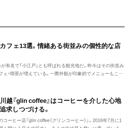
カフェ13選。情緒ある街並みの個性的な店
みが有名で「小江戸」とも呼ばれる観光地だ。昨今はその街並み
フェ・喫茶が増えている。一際外観が印象的でメニューもこだ
をセレクト。まち歩きに疲れたら、足を延ばしてみよう。
川越『glin coffee』はコーヒーを介した心地
追求しつづける。
ヒー店『glin coffee（グリンコーヒー）』。2016年7月に1