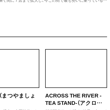
瞬く間に７店まで拡大し、今この街で最も勢いに乗っている店
n coffee』の物語の出発点である、元町1号店について紹介をし
（まつやましょ
ACROSS THE RIVER -
TEA STAND-（アクロス
ザリバー ティースタン