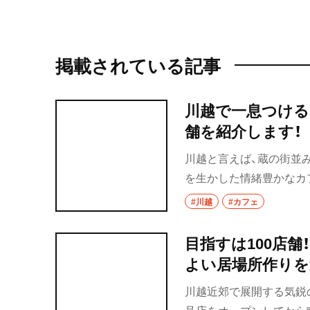
掲載されている記事
川越で一息つける
舗を紹介します！
川越と言えば、蔵の街並
を生かした情緒豊かなカ
わった、雰囲気抜群の店
#川越
#カフェ
目指すは100店舗！
よい居場所作りを
川越近郊で展開する気鋭のコー