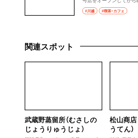
号店をオープンしてから
ともいえる。そんな『gli
#川越
#喫茶・カフェ
よう。
関連スポット
武蔵野蒸留所（むさしの
松山商店
じょうりゅうじょ）
うてん）