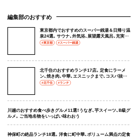
編集部のおすすめ
東京都内でおすすめのスーパー銭湯＆日帰り温
泉24選。サウナ、外気浴、展望露天風呂、充実の
癒やし空間へ
#東京都
#スーパー銭湯
北千住のおすすめランチ17店。定食にラーメ
ン、焼き肉、中華、エスニックまで、コスパ抜群
な店もおしゃれな店も網羅してご紹介！
#北千住
#ランチ
川越のおすすめ食べ歩きグルメ11選！うなぎ、芋スイーツ、B級グ
ルメ。ご当地名物をいっぱい味わおう
神保町の絶品ランチ18選。洋食に町中華、ボリューム満点の定食