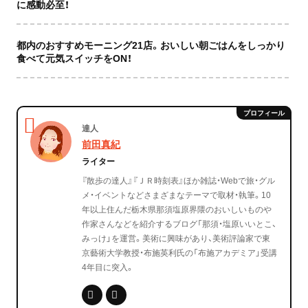
に感動必至！
都内のおすすめモーニング21店。おいしい朝ごはんをしっかり
食べて元気スイッチをON！
達人
前田真紀
ライター
『散歩の達人』『ＪＲ時刻表』ほか雑誌・Webで旅・グル
メ・イベントなどさまざまなテーマで取材・執筆。10
年以上住んだ栃木県那須塩原界隈のおいしいものや
作家さんなどを紹介するブログ「那須・塩原いいとこ、
みっけ」を運営。美術に興味があり、美術評論家で東
京藝術大学教授・布施英利氏の「布施アカデミア」受講
4年目に突入。