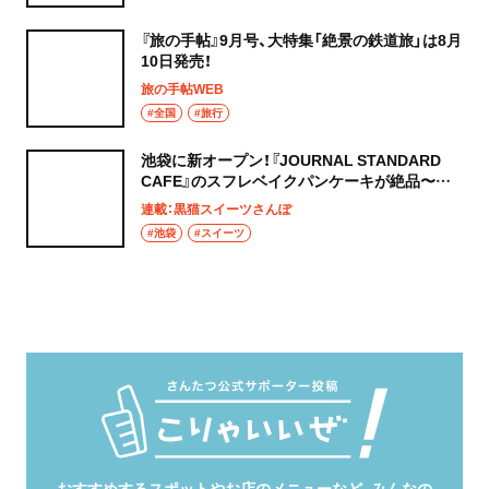
『旅の手帖』9月号、大特集「絶景の鉄道旅」は8月
10日発売！
旅の手帖WEB
#全国
#旅行
池袋に新オープン！『JOURNAL STANDARD
CAFE』のスフレベイクパンケーキが絶品〜黒
猫スイーツ散歩 池袋編5〜
連載：黒猫スイーツさんぽ
#池袋
#スイーツ
おすすめするスポットやお店のメニューなど、みんなの