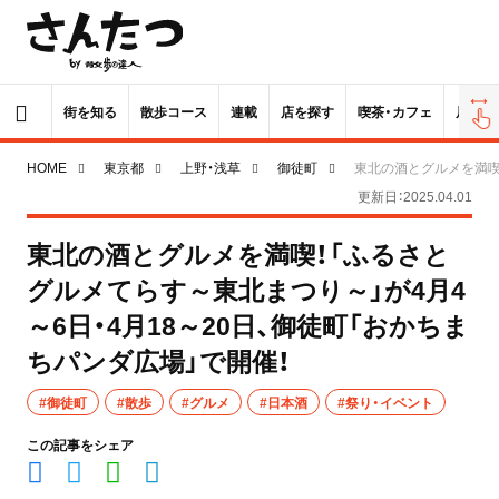
街を知る
散歩コース
連載
店を探す
喫茶・カフェ
居酒屋
HOME
東京都
上野・浅草
御徒町
東北の酒とグルメを満喫！
更新日：2025.04.01
東北の酒とグルメを満喫！「ふるさと
グルメてらす～東北まつり～」が4月4
～6日・4月18～20日、御徒町「おかちま
ちパンダ広場」で開催！
#御徒町
#散歩
#グルメ
#日本酒
#祭り・イベント
この記事をシェア