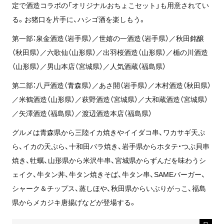
定で酒造コラボの「オリジナルおちょこセット」も用意されてい
る。お猪口を片手に、ハシゴ酒を楽しもう。
第一部：泉金酒造（岩手県）／世嬉の一酒造（岩手県）／秋田銘醸
（秋田県）／六歌仙（山形県）／出羽桜酒造（山形県）／楯の川酒造
（山形県）／男山本店（宮城県）／人気酒蔵（福島県）
第二部：八戸酒造（青森県）／あさ開（岩手県）／木村酒造（秋田県）
／米鶴酒造（山形県）／萩野酒造（宮城県）／大和蔵酒造（宮城県）
／矢澤酒造（福島県）／渡辺酒造本店（福島県）
グルメは青森県から三陸イカ焼きやイイダコ串、ワカサギ天ぷ
ら、イカの天ぷら、十和田バラ焼き、岩手県からホタテ・つぶ貝串
焼き、牡蠣、山形県から米沢牛串、宮城県からずんだを味わうシ
ェイク、牛タン丼、牛タン焼きそば、牛タン串、SAMEバーガー、
シャーク＆チップス、蒸しほや、秋田県からいぶりがっこ、福島
県からメカジキ唐揚げなどが登場する。