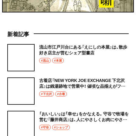
新着記事
流山市江戸川台にある『えにしの本屋』は、散歩
好き店主が営むシェア型書店
#流山
#本屋
古着店『NEW YORK JOE EXCHANGE 下北沢
店』は銭湯跡地で営業中！ 値頃な品揃えがファ
ッションの冒険を可能に
#下北沢
#古着
「おいしい」は「幸せ」をかなえる。守谷で牧場を
営む『藤井商店』は、人にやさしくお肉にやさし
く
#守谷
#ショップ