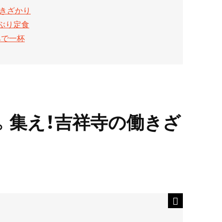
働きざかり
ぶり定食
みで一杯
。集え！吉祥寺の働きざ