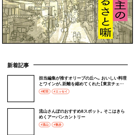
新着記事
担当編集が推すオリーブの丘へ。おいしい料理
とワインが、距離を縮めてくれた【東京チェン
飯diary】
#町田
#エッセイ
流山さんぽのおすすめ8スポット。そこはきら
めくアーバンカントリー
#流山
#散歩