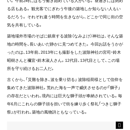
い。 午前2時にはもう働き始めている人がいる。 昼過ぎには閉め
る店もある。 観光客でにぎわう午後の築地しか知らない人もい
るだろう。 それぞれ違う時間を生きながら、どこかで同じ街の空
気を共有している。
築地場外市場のそばに鎮座する波除（なみよけ）神社は、そんな築
地の時間を、長いあいだ静かに見つめてきた。 今回お話をうかが
ったのは、13年前、2013年にも撮影をした波除神社の宮司・鈴木
昭樹さんと禰宜・鈴木淑人さん。12代目、13代目として、この場
所を守り続けるお二人だ。
古くから、「災難を除き、波を乗り切る」 波除稲荷様として信仰を
集めてきた波除神社。荒れた海を一声で威伏させるのが「獅子」
の存在だといわれ、境内には巨大な獅子頭が奉納されている。毎
年6月にこれらの獅子頭を担いで街を練り歩く祭礼「つきじ獅子
祭」が行われ、築地の風物詩ともなっている。