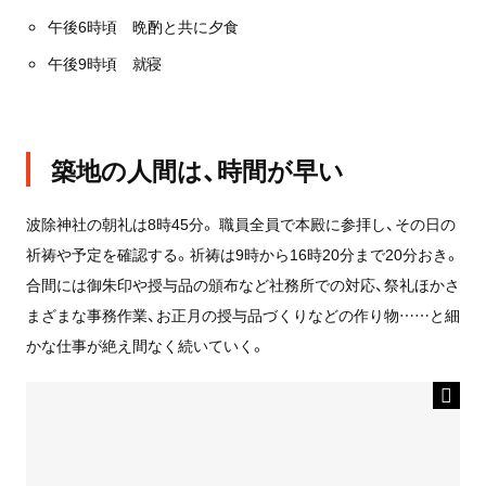
午後6時頃 晩酌と共に夕食
午後9時頃 就寝
築地の人間は、時間が早い
波除神社の朝礼は8時45分。 職員全員で本殿に参拝し、その日の
祈祷や予定を確認する。祈祷は9時から16時20分まで20分おき。
合間には御朱印や授与品の頒布など社務所での対応、祭礼ほかさ
まざまな事務作業、お正月の授与品づくりなどの作り物……と細
かな仕事が絶え間なく続いていく。