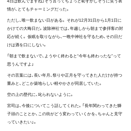
4日は飲んでますね」そう言ってちょっと恥ずかしそうに笑う表
情が、とてもチャーミングだった。
ただし、唯一飲まない日がある。 それが12月31日から1月1日に
かけての大晦日だ。波除神社では、年越しから朝まで参拝客の対
応が続く。 仮眠を取りながら、一晩中神社を守るため、その日だ
けは酒を口にしない。
「朝まで飲まないで、ようやく終わると“今年も終わったな”って
思うんですよ」
その言葉には、長い年月、祭りや正月を守ってきた人だけが持つ
重みと、どこか築地らしい軽やかさが同居していた。
空の上の歴代に、叱られないように。
宮司は、今後についてこう話してくれた。「長年関わってきた獅
子頭のこととか、この街がどう変わっていくかを、ちゃんと見守
っていきたい」。