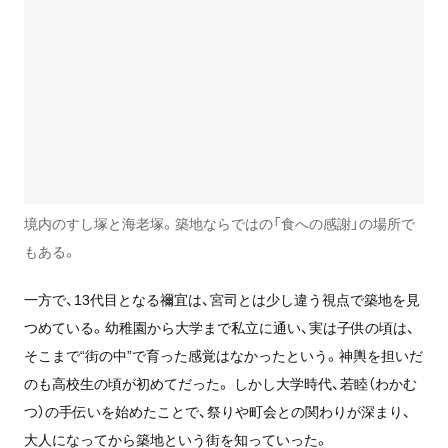
境内のすし塚と海老塚。築地ならではの「食への感謝」の場所で
もある。
一方で、13代目となる禰宜は、宮司とは少し違う視点で築地を見
つめている。幼稚園から大学まで私立に通い、実は子供の頃は、
そこまで“街の中”で育った感覚はなかったという。神輿を担いだ
のも高校生の頃が初めてだった。 しかし大学時代、若睦（わかむ
つ）の手伝いを始めたことで、祭りや町会との関わりが深まり、
大人になってから築地という街を知っていった。