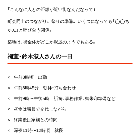
「こんなに人との距離が近い街なんだなって」
町会同士のつながり。 祭りの準備。 いくつになっても「◯◯ち
ゃん」と呼び合う関係。
築地は、街全体がどこか親戚のようでもある。
禰宜・鈴木淑人さんの一日
午前8時頃 出勤
午前8時45分 朝拝・打ち合わせ
午前9時〜午後5時 祈祷、事務作業、御朱印準備など
昼食は職員で交代しながら
終業後は家族との時間
深夜11時〜12時頃 就寝