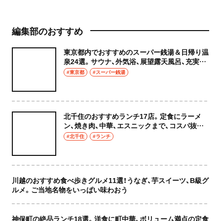
編集部のおすすめ
東京都内でおすすめのスーパー銭湯＆日帰り温
泉24選。サウナ、外気浴、展望露天風呂、充実の
癒やし空間へ
#東京都
#スーパー銭湯
北千住のおすすめランチ17店。定食にラーメ
ン、焼き肉、中華、エスニックまで、コスパ抜群
な店もおしゃれな店も網羅してご紹介！
#北千住
#ランチ
川越のおすすめ食べ歩きグルメ11選！うなぎ、芋スイーツ、B級グ
ルメ。ご当地名物をいっぱい味わおう
神保町の絶品ランチ18選。洋食に町中華、ボリューム満点の定食