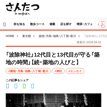
街を知る
散歩コース
連載
店を探す
喫茶・カフェ
居酒屋
HOME
東京都
築地・月島・佃島・八丁堀・新川
「波除神社」12代
更新日：2026.06.02
「波除神社」12代目と13代目が守る「築
地の時間」【続・築地の人びと】
#築地・月島・佃島・八丁堀・新川
#神社
#エッセイ
この記事をシェア