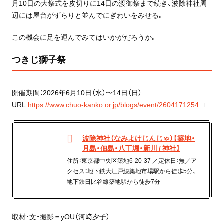
月10日の大祭式を皮切りに14日の渡御祭まで続き、波除神社周
辺には屋台がずらりと並んでにぎわいをみせる。
この機会に足を運んでみてはいかがだろうか。
つきじ獅子祭
開催期間：2026年6月10日（水）〜14日（日）
URL:
https://www.chuo-kanko.or.jp/blogs/event/2604171254
波除神社（なみよけじんじゃ）【築地・
月島・佃島・八丁堀・新川 / 神社】
住所：東京都中央区築地6-20-37 ／定休日：無／ア
クセス：地下鉄大江戸線築地市場駅から徒歩5分、
地下鉄日比谷線築地駅から徒歩7分
取材・文・撮影＝
yOU（河﨑夕子）