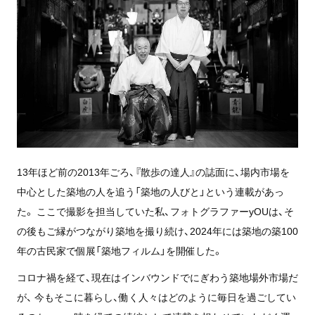
13年ほど前の2013年ごろ、『散歩の達人』の誌面に、場内市場を
中心とした築地の人を追う「築地の人びと」という連載があっ
た。 ここで撮影を担当していた私、フォトグラファーyOUは、そ
の後もご縁がつながり築地を撮り続け、2024年には築地の築100
年の古民家で個展「築地フィルム」を開催した。
コロナ禍を経て、現在はインバウンドでにぎわう築地場外市場だ
が、 今もそこに暮らし、働く人々はどのように毎日を過ごしてい