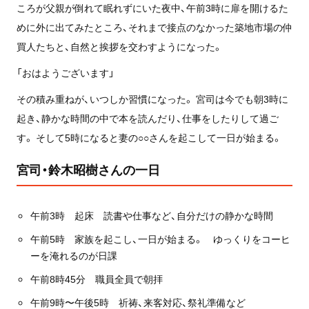
ころが父親が倒れて眠れずにいた夜中、午前3時に扉を開けるた
めに外に出てみたところ、それまで接点のなかった築地市場の仲
買人たちと、自然と挨拶を交わすようになった。
「おはようございます」
その積み重ねが、いつしか習慣になった。 宮司は今でも朝3時に
起き、静かな時間の中で本を読んだり、仕事をしたりして過ご
す。 そして5時になると妻の○○さんを起こして一日が始まる。
宮司・鈴木昭樹さんの一日
午前3時 起床 読書や仕事など、自分だけの静かな時間
午前5時 家族を起こし、一日が始まる。 ゆっくりをコーヒ
ーを淹れるのが日課
午前8時45分 職員全員で朝拝
午前9時〜午後5時 祈祷、来客対応、祭礼準備など