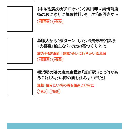
【手塚理美のガチロケハン】高円寺～純情商店
街のおにぎりに気象神社、そして「高円寺マシ
タ」へ！
#高円寺
#散歩
革職人から“孫ターン”した、長野県釜沼温泉
『大喜泉』館主ならではの宿づくりとは
旅の手帖WEB
連載：会いに行きたい温泉宿
#長野県
#旅館
横浜駅の隣の東急東横線「反町駅」には何があ
る？【住みたい街の隣も住みよい街だ】
連載：住みたい街の隣も住みよい街だ
#横浜
#散歩