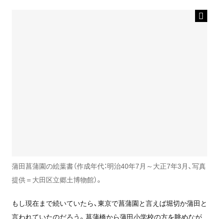
蒲田菖蒲園の絵葉書（作成年代：明治40年7月～大正7年3月、写真
提供＝大田区立郷土博物館）。
もし現在まで続いていたら、東京で菖蒲園と言えば堀切か蒲田と
言われていたのだろう。菖蒲橋から蒲田小学校の方を眺めなが