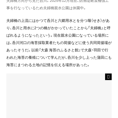
夫婦橋方向から見た呑川。2025年12月現在、防潮堤耐震補強工
事を行なっているため夫婦橋親水公園は休園中。
夫婦橋の上流にはかつて呑川と六郷用水とを分つ堰（せき）があ
り、呑川と用水に2つの橋がかかっていたことから「夫婦橋」と呼
ばれるようになったという。現在親水公園になっている場所に
は、呑川河口の
海苔採取業者
たちの荷揚などに使う共同荷揚場が
あったそうだ。以前『大森 海苔のふるさと館』で大森・羽田で行
われた海苔の養殖について学んだが、
呑川を少し上った
蒲田にも
海苔にまつわる土地の記憶を伝える場所があった。