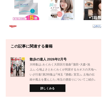
この記事に関連する書籍
散歩の達人 2026年2月号
大特集は、わくわく大田区行進曲「蒲田・大森・池
上」。心地よさとわくわくが同居するカオスの天地へ
いざ行進！第2特集は「埼玉 『酒都』 宣言」。土地の伝
統や風土を重んじた、埼玉の酒造りについてご紹介。
詳しくみる