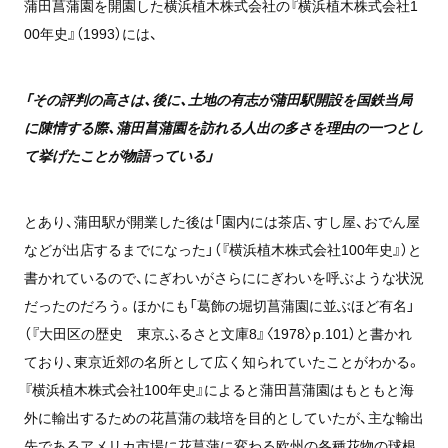
蒲田菖蒲園を開園した横浜植木株式会社の
『横浜植木株式会社1
00年史』
（1993）
には、
「その評判の高さは、後に、土地の有志が蒲田駅開設を国鉄当局
に陳情する際、蒲田菖蒲園を訪れる人出の多さを理由の一つとし
て挙げたことが物語っている」
とあり、蒲田駅が開業した後は「園内には茶店、すし屋、おでん屋
などが出店するまでになった」（
『横浜植木株式会社100年史』
）と
書かれているので、にぎわいがさらににぎわいを呼ぶような状況
だったのだろう。ほかにも「葛飾の堀切菖蒲園に並ぶほど有名」
（『大田区の歴史 東京ふるさと文庫8』〈
1978〉
p.101）と書かれ
ており、東京近郊の名所として広く知られていたことがわかる。
『横浜植木株式会社100年史』
によると蒲田菖蒲園はもともと海
外に輸出するための花菖蒲の栽培を目的としていたが、主な輸出
先であるアメリカ市場に花菖蒲に変わる欧州の各種花物の球根