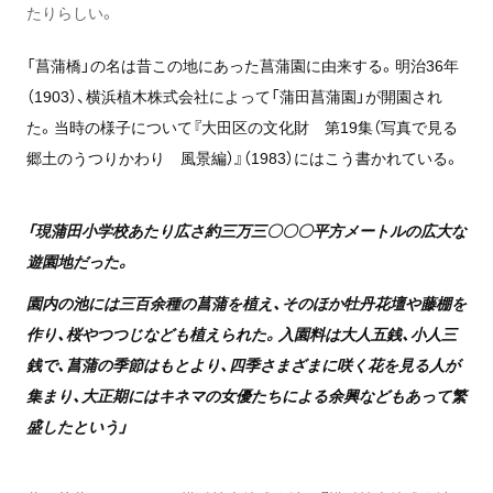
たりらしい。
「菖蒲橋」の名は昔この地にあった菖蒲園に由来する。明治36年
（1903）、
横浜植木株式会社
によって「蒲田菖蒲園」が開園され
た。当時の様子について
『大田区の文化財 第19集（写真で見る
郷土のうつりかわり 風景編）』
（1983）にはこう書かれている。
「現蒲田小学校あたり広さ約三万三〇〇〇平方メートルの広大な
遊園地だった。
園内の池には三百余種の菖蒲を植え、そのほか牡丹花壇や藤棚を
作り、桜やつつじなども植えられた。入園料は大人五銭、小人三
銭で、菖蒲の季節はもとより、四季さまざまに咲く花を見る人が
集まり、大正期にはキネマの女優たちによる余興などもあって繁
盛したという」