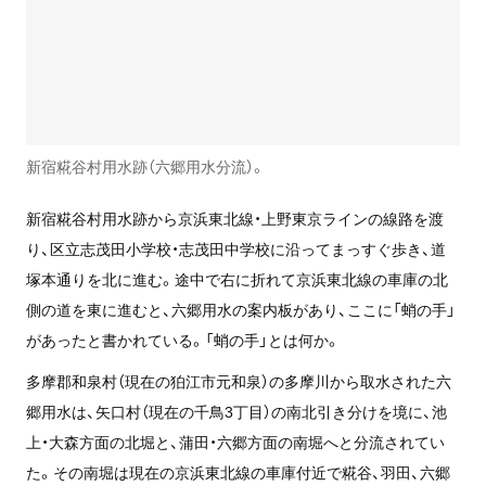
新宿糀谷村用水跡（六郷用水分流）。
新宿糀谷村用水跡から京浜東北線・上野東京ラインの線路を渡
り、区立志茂田小学校・志茂田中学校に沿ってまっすぐ歩き、道
塚本通りを北に進む。途中で右に折れて京浜東北線の車庫の北
側の道を東に進むと、六郷用水の案内板があり、ここに「蛸の手」
があったと書かれている。「蛸の手」とは何か。
多摩郡和泉村（現在の狛江市元和泉）の多摩川から取水された六
郷用水は、矢口村（現在の千鳥3丁目）の南北引き分けを境に、池
上・大森方面の北堀と、蒲田・六郷方面の南堀へと分流されてい
た。その南堀は現在の京浜東北線の車庫付近で糀谷、羽田、六郷