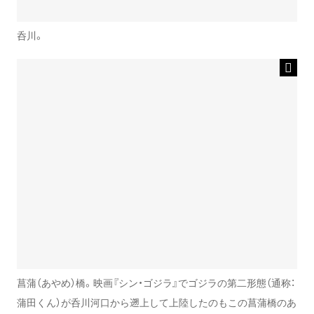
呑川。
菖蒲（あやめ）橋。映画『シン・ゴジラ』でゴジラの第二形態（通称：
蒲田くん）が呑川河口から遡上して上陸したのもこの菖蒲橋のあ