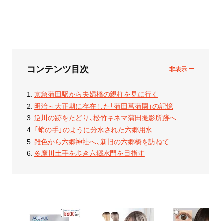
コンテンツ目次
京急蒲田駅から夫婦橋の親柱を見に行く
明治～大正期に存在した「蒲田菖蒲園」の記憶
逆川の跡をたどり、松竹キネマ蒲田撮影所跡へ
「蛸の手」のように分水された六郷用水
雑色から六郷神社へ、新旧の六郷橋を訪ねて
多摩川土手を歩き六郷水門を目指す