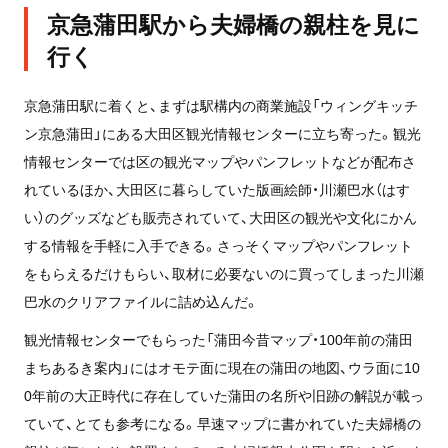
京急蒲田駅から夫婦橋の親柱を見に
行く
京急蒲田駅に着くと、まずは駅構内の商業施設「ウィングキッチ
ン京急蒲田」にある大田区観光情報センターに立ち寄った。観光
情報センターでは区の観光マップやパンフレットなどが配布さ
れているほか、大田区に暮らしていた版画絵師・川瀬巴水（はす
い）のグッズなども販売されていて、大田区の観光や文化にかん
する情報を手軽に入手できる。さっそくマップやパンフレット
をもらえるだけもらい、取材に必要ないのに買ってしまった川瀬
巴水のクリアファイルに詰め込んだ。
観光情報センターでもらった「蒲田今昔マップ・100年前の蒲田
まちあるき案内」にはオモテ面に現在の蒲田の地図、ウラ面に10
0年前の大正時代に存在していた蒲田の名所や旧跡の解説が載っ
ていて、とても参考になる。早速マップに書かれていた夫婦橋の