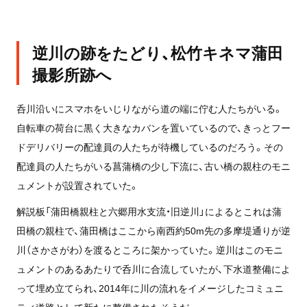
逆川の跡をたどり、松竹キネマ蒲田
撮影所跡へ
呑川沿いにスマホをいじりながら道の端に佇む人たちがいる。
自転車の荷台に黒く大きなカバンを置いているので、きっとフー
ドデリバリーの配達員の人たちが待機しているのだろう。その
配達員の人たちがいる菖蒲橋の少し下流に、古い橋の親柱のモニ
ュメントが設置されていた。
解説板「蒲田橋親柱と六郷用水支流・旧逆川」によるとこれは蒲
田橋の親柱で、蒲田橋はここから南西約50m先の多摩堤通りが逆
川（さかさがわ）を渡るところに架かっていた。逆川はこのモニ
ュメントのあるあたりで呑川に合流していたが、下水道整備によ
って埋め立てられ、2014年に川の流れをイメージしたコミュニ
ティ道路として新たに整備されたそうだ。