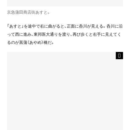
京急蒲田商店街あすと。
「あすと」を途中で右に曲がると、正面に呑川が見える。呑川に沿
って西に進み、東邦医大通りを渡り、再び歩くと右手に見えてく
るのが菖蒲（あやめ）橋だ。