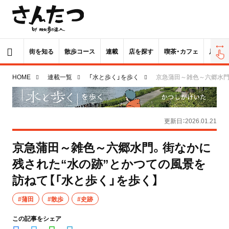
街を知る
散歩コース
連載
店を探す
喫茶・カフェ
居酒屋
HOME
連載一覧
「水と歩く」を歩く
京急蒲田～雑色～六郷水門
更新日：2026.01.21
京急蒲田～雑色～六郷水門。街なかに
残された“水の跡”とかつての風景を
訪ねて【「水と歩く」を歩く】
#蒲田
#散歩
#史跡
この記事をシェア