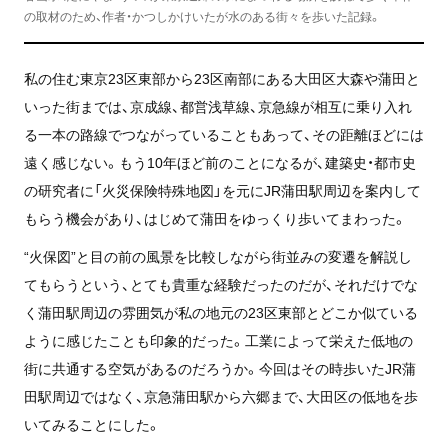
の取材のため、作者・かつしかけいたが水のある街々を歩いた記録。
私の住む東京23区東部から23区南部にある大田区大森や蒲田と
いった街までは、京成線、都営浅草線、京急線が相互に乗り入れ
る一本の路線でつながっていることもあって、その距離ほどには
遠く感じない。もう10年ほど前のことになるが、建築史・都市史
の研究者に「火災保険特殊地図」を元にJR蒲田駅周辺を案内して
もらう機会があり、はじめて蒲田をゆっくり歩いてまわった。
“火保図”と目の前の風景を比較しながら街並みの変遷を解説し
てもらうという、とても貴重な経験だったのだが、それだけでな
く蒲田駅周辺の雰囲気が私の地元の23区東部とどこか似ている
ように感じたことも印象的だった。工業によって栄えた低地の
街に共通する空気があるのだろうか。今回はその時歩いたJR蒲
田駅周辺ではなく、京急蒲田駅から六郷まで、大田区の低地を歩
いてみることにした。