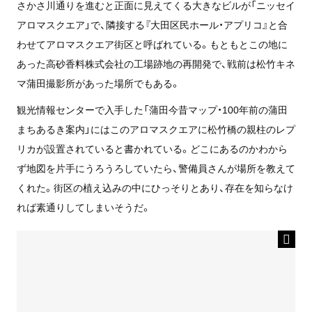
さかさ川通りを進むと正面に見えてくる大きなビルが「ニッセイ
アロマスクエア」で、隣接する『大田区民ホール・アプリコ』と合
わせて
アロマスクエア街区
と呼ばれている。もともとこの地に
あった高砂香料株式会社の工場跡地の再開発で、戦前は松竹キネ
マ蒲田撮影所があった場所でもある。
観光
情報
センターで入手した
「蒲田今昔マップ・100年前の蒲田
まちあるき案内」
にはこのアロマスクエアに松竹橋の親柱のレプ
リカが設置されていると書かれている。どこにあるのかわから
ず地図を片手にうろうろしていたら、警備員さんが場所を教えて
くれた。街区の植え込みの中にひっそりとあり、存在を知らなけ
れば素通りしてしまいそうだ。