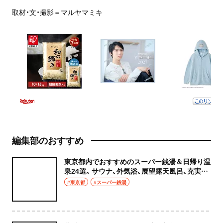
取材・文・撮影＝マルヤマミキ
編集部のおすすめ
東京都内でおすすめのスーパー銭湯＆日帰り温
泉24選。サウナ、外気浴、展望露天風呂、充実の
癒やし空間へ
#東京都
#スーパー銭湯