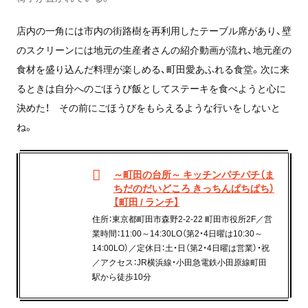
店内の一角には市内の街路樹を再利用したテーブル席があり、壁
のスクリーンには地元の生産者さんの紹介動画が流れ、地元産の
食材を盛り込んだ料理が楽しめる、町田愛あふれる食堂。次に来
るときは自分へのごほうび飯としてステーキを食べようと心に
決めた！ その前にごほうびをもらえるような行いをしないと
ね。
～町田の台所～ キッチンパチパチ（ま
ちだのだいどころ きっちんぱちぱち）
【町田 / ランチ】
住所：東京都町田市森野2-2-22 町田市役所2F／営
業時間：11:00～14:30LO（第2・4日曜は10:30～
14:00LO）／定休日：土・日（第2・4日曜は営業）・祝
／アクセス：JR横浜線・小田急電鉄小田原線町田
駅から徒歩10分