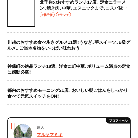
北千住のおすすめランチ17店。定食にラーメ
ン、焼き肉、中華、エスニックまで、コスパ抜群
な店もおしゃれな店も網羅してご紹介！
#北千住
#ランチ
川越のおすすめ食べ歩きグルメ11選！うなぎ、芋スイーツ、B級グ
ルメ。ご当地名物をいっぱい味わおう
神保町の絶品ランチ18選。洋食に町中華、ボリューム満点の定食
に感動必至！
都内のおすすめモーニング21店。おいしい朝ごはんをしっかり
食べて元気スイッチをON！
達人
マルヤマミキ