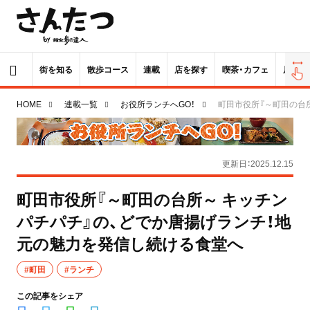
街を知る
散歩コース
連載
店を探す
喫茶・カフェ
居酒屋
HOME
連載一覧
お役所ランチへGO！
町田市役所『～町田の台
更新日：2025.12.15
町田市役所『～町田の台所～ キッチン
パチパチ』の、どでか唐揚げランチ！地
元の魅力を発信し続ける食堂へ
#町田
#ランチ
この記事をシェア