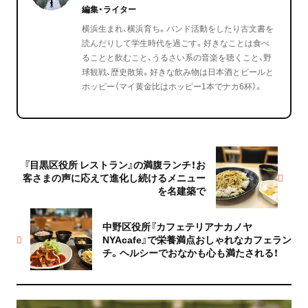
編集・ライター
横浜生まれ、横浜育ち。バンド活動をしたり古文書を
読んだりして学生時代を過ごす。好きなことは食べ
ることと飲むこと、うるさい系の音楽を聴くこと、野
球観戦、歴史散策。好きな飲み物は日本酒とビールと
ホッピー（マイ黄金比はホッピー1本でナカ6杯）。
『目黒区役所 レストラン』の満腹ランチ！お
客さまの声に応えて進化し続けるメニュー
を名建築で
中野区役所『カフェテリアナカノヤ
NYAcafe』で栄養満点おしゃれなカフェラン
チ。ヘルシーでおなかも心も満たされる！