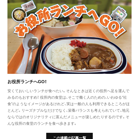
お役所ランチへGO！
安くておいしいランチが食べたい。そんなときは近くの役所へ足を運んで
みるのもおすすめ！ 役所内の食堂は、そこで働く人のための、いわゆる“社
食”のようなイメージがあるけれど、実は一般の人も利用できるところがほ
とんど。リーズナブルなだけでなく、栄養バランスも考えられていて、地元
ならではのオリジナリティに富んだメニューが楽しめたりするのです。そ
んな役所の食堂のランチを食べ歩きます。
この連載の記事一覧