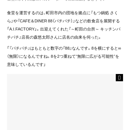
食堂を運営するのは、町田市内の団地を拠点に『もつ鍋処 さく
ら』や『CAFE＆DINER 88（パチパチ）』などの飲食店を展開する
「A.I.FACTORY」。出迎えてくれた『～町田の台所～ キッチンパ
チパチ』店長の森悠太郎さんに店名の由来を伺った。
「『パチパチ』はもともと数字の『88』なんです。8を横にすると∞
（無限）になるんですね。8を2つ重ねて“無限に広がる可能性”を
意味しているんです」