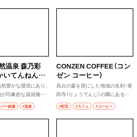
然温泉 森乃彩
CONZEN COFFEE（コン
かいてんねんお
ゼン コーヒー）
もりのいろど
自然豊かな環境にあり、
高台の森を背にした地域の名刹・簗
物が印象的な温浴施
田寺（りょうでんじ）の隣にあるカ
け流しの露天風呂をは
フェ。誰もがリラックスできる雰
ーパー銭湯
#温泉
#町田
#カフェ
#コーヒー
や替り湯など5種類の
囲気抜群の郊外店だ。焙煎豆は親
類のサウナなどがあり、
しみやすさ優先で、今はエチオピ
い。湯上りは3種類の
ア、エルサルバドル、グアテマラの3
スタイルを選べる休憩
種。