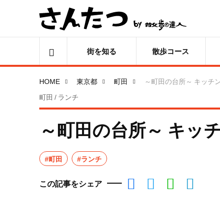
街を知る
散歩コース
HOME
東京都
町田
～町田の台所～ キッチ
町田 / ランチ
～町田の台所～ キッ
#町田
#ランチ
この記事をシェア