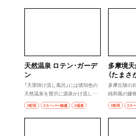
天然温泉 ロテン･ガーデ
多摩境天
ン
（たまさ
んせん 
「天望掛け流し風呂」には琥珀色の
多摩丘陵の
り）
天然温泉を贅沢に源泉かけ流し。
純和風の建
湯はつるつるとした感触でさっぱ
設。源泉か
#町田
#スーパー銭湯
#温泉
#町田
#ス
りすると同時に保湿効果も期待で
じめ、炭酸泉
き、美肌の湯として人気だ。岩盤浴
内風呂、2種
は2種類、まんがマルチルームには1
湯巡りが楽し
万冊の蔵書が。そしてランニング
リラックス