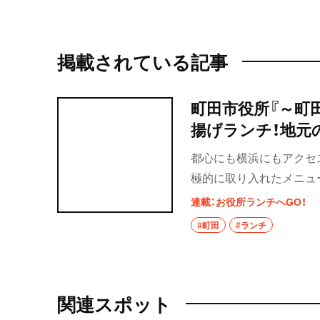
掲載されている記事
町田市役所『～町
揚げランチ！地元
都心にも横浜にもアクセ
極的に取り入れたメニュ
る。ここでは地元愛にあ
連載：お役所ランチへGO！
#町田
#ランチ
関連スポット