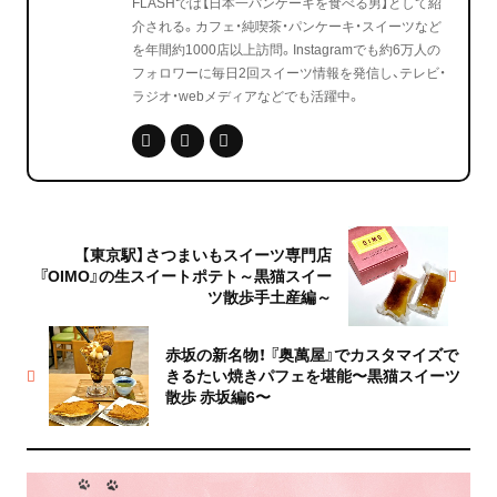
FLASHでは【日本一パンケーキを食べる男】として紹
介される。カフェ・純喫茶・パンケーキ・スイーツなど
を年間約1000店以上訪問。Instagramでも約6万人の
フォロワーに毎日2回スイーツ情報を発信し、テレビ・
ラジオ・webメディアなどでも活躍中。
【東京駅】さつまいもスイーツ専門店
『OIMO』の生スイートポテト～黒猫スイー
ツ散歩手土産編～
赤坂の新名物！ 『奥萬屋』でカスタマイズで
きるたい焼きパフェを堪能〜黒猫スイーツ
散歩 赤坂編6〜