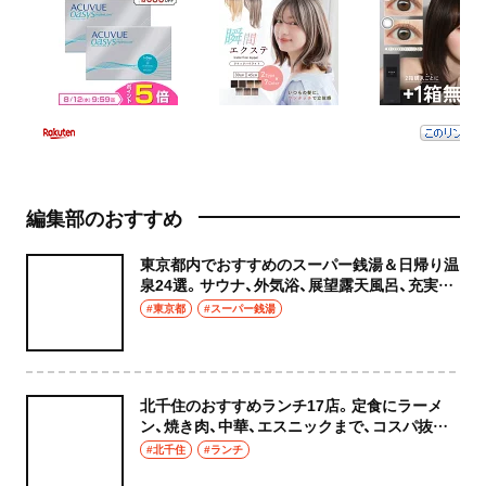
編集部のおすすめ
東京都内でおすすめのスーパー銭湯＆日帰り温
泉24選。サウナ、外気浴、展望露天風呂、充実の
癒やし空間へ
#東京都
#スーパー銭湯
北千住のおすすめランチ17店。定食にラーメ
ン、焼き肉、中華、エスニックまで、コスパ抜群
な店もおしゃれな店も網羅してご紹介！
#北千住
#ランチ