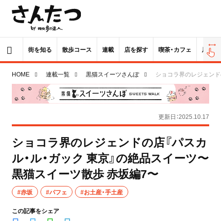
街を知る
散歩コース
連載
店を探す
喫茶・カフェ
居酒屋
HOME
連載一覧
黒猫スイーツさんぽ
ショコラ界のレジェンド
更新日：2025.10.17
ショコラ界のレジェンドの店『パスカ
ル・ル・ガック 東京』の絶品スイーツ〜
黒猫スイーツ散歩 赤坂編7〜
#赤坂
#パフェ
#お土産・手土産
この記事をシェア