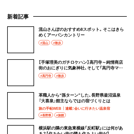
新着記事
流山さんぽのおすすめ8スポット。そこはきら
めくアーバンカントリー
#流山
#散歩
【手塚理美のガチロケハン】高円寺～純情商店
街のおにぎりに気象神社、そして「高円寺マシ
タ」へ！
#高円寺
#散歩
革職人から“孫ターン”した、長野県釜沼温泉
『大喜泉』館主ならではの宿づくりとは
旅の手帖WEB
連載：会いに行きたい温泉宿
#長野県
#旅館
横浜駅の隣の東急東横線「反町駅」には何があ
る？【住みたい街の隣も住みよい街だ】