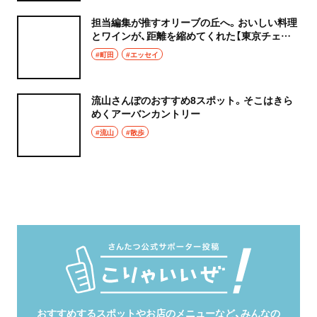
担当編集が推すオリーブの丘へ。おいしい料理
とワインが、距離を縮めてくれた【東京チェン
飯diary】
#町田
#エッセイ
流山さんぽのおすすめ8スポット。そこはきら
めくアーバンカントリー
#流山
#散歩
おすすめするスポットやお店のメニューなど、みんなの