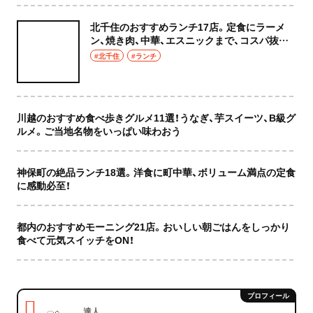
北千住のおすすめランチ17店。定食にラーメ
ン、焼き肉、中華、エスニックまで、コスパ抜群
な店もおしゃれな店も網羅してご紹介！
#北千住
#ランチ
川越のおすすめ食べ歩きグルメ11選！うなぎ、芋スイーツ、B級グ
ルメ。ご当地名物をいっぱい味わおう
神保町の絶品ランチ18選。洋食に町中華、ボリューム満点の定食
に感動必至！
都内のおすすめモーニング21店。おいしい朝ごはんをしっかり
食べて元気スイッチをON！
達人