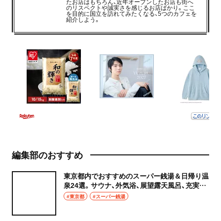
たお店はもちろん、近年オープンしたお店も街へ
のリスペクトや誠実さを感じるお店ばかり。ここ
を目的に国立を訪れてみたくなる、5つのカフェを
紹介しよう。
編集部のおすすめ
東京都内でおすすめのスーパー銭湯＆日帰り温
泉24選。サウナ、外気浴、展望露天風呂、充実の
癒やし空間へ
#東京都
#スーパー銭湯