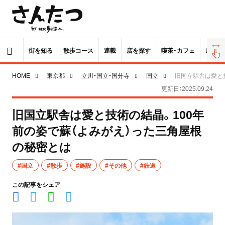
街を知る
散歩コース
連載
店を探す
喫茶・カフェ
居酒屋
HOME
東京都
立川・国立・国分寺
国立
旧国立駅舎は愛と
更新日：2025.09.24
旧国立駅舎は愛と技術の結晶。100年
前の姿で蘇（よみがえ）った三角屋根
の秘密とは
#国立
#散歩
#施設
#その他
#鉄道
この記事をシェア