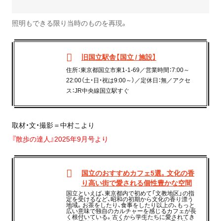
照明もできる限り当時のものを再現。
旧国立駅舎【国立 / 施設】
住所：東京都国立市東1-1-69／営業時間：7:00～
22:00（土・日・祝は9:00～）／定休日：無／アクセ
ス：JR中央線国立駅すぐ
取材・文・撮影＝中村こより
『散歩の達人』2025年9月号より
国立のおすすめカフェ5選。文化の香
り高い街で愛される個性豊かな空間
国立といえば、東京都内で初めて「文教地区」の指
定を受けるなど、昭和の初期から文化の香り漂う
地域。お茶をしたり、食事をしたり以上の、もっと
広い意味で独自のカルチャーを感じるカフェが長
く根付いている。古くから学生たちに愛されてき