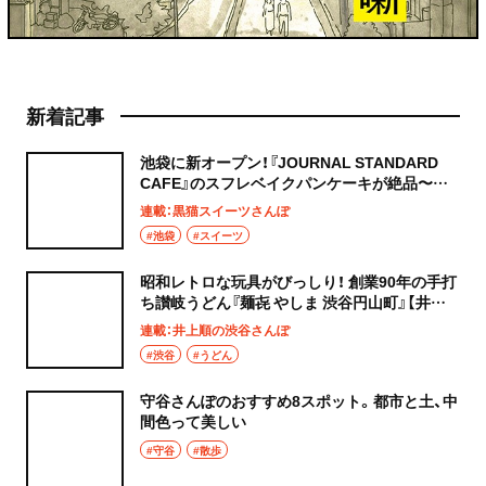
新着記事
池袋に新オープン！『JOURNAL STANDARD
CAFE』のスフレベイクパンケーキが絶品〜黒
猫スイーツ散歩 池袋編5〜
連載：黒猫スイーツさんぽ
#池袋
#スイーツ
昭和レトロな玩具がびっしり！ 創業90年の手打
ち讃岐うどん『麺㐂 やしま 渋谷円山町』【井上
順の渋谷さんぽ】
連載：井上順の渋谷さんぽ
#渋谷
#うどん
守谷さんぽのおすすめ8スポット。都市と土、中
間色って美しい
#守谷
#散歩