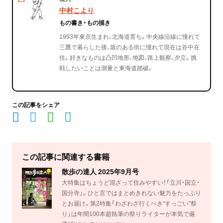
中村こより
もの書き・もの描き
1993年東京生まれ、北海道育ち。中央線沿線に憧れて
三鷹で暮らした後、坂のある街に憧れて現在は谷中在
住。好きなものは凸凹地形、地図、路上観察、夕立。挑
戦したいことは測量と東海道踏破。
この記事をシェア
この記事に関連する書籍
散歩の達人 2025年9月号
大特集はちょうど混ざって住みやすい！「立川・国立・
国分寺」。ひと言ではまとめきれない魅力をたっぷり
とお届け。第2特集「わざわざ行くべき“すっごい”祭
り」は年間100本超執筆の祭りライターが本気で厳