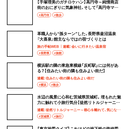
【手塚理美のガチロケハン】高円寺～純情商店
街のおにぎりに気象神社、そして「高円寺マシ
タ」へ！
#高円寺
#散歩
革職人から“孫ターン”した、長野県釜沼温泉
『大喜泉』館主ならではの宿づくりとは
旅の手帖WEB
連載：会いに行きたい温泉宿
#長野県
#旅館
横浜駅の隣の東急東横線「反町駅」には何があ
る？【住みたい街の隣も住みよい街だ】
連載：住みたい街の隣も住みよい街だ
#横浜
#散歩
水辺の風景に心和む茨城県茨城町。埋もれた魅
力に触れて小旅行気分【徒然リトルジャーニ
ー】
連載：徒然リトルジャーニー～都心を離れて、気になる土地へ
#茨城県
#旅行
【東京地図クイズ】これはどの地下鉄の路線図