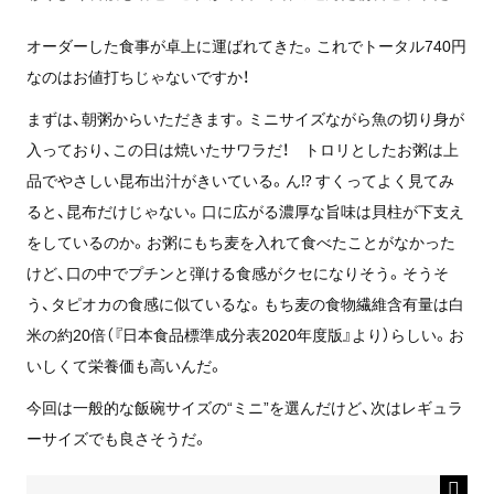
オーダーした食事が卓上に運ばれてきた。これでトータル740円
なのはお値打ちじゃないですか！
まずは、朝粥からいただきます。ミニサイズながら魚の切り身が
入っており、この日は焼いたサワラだ！ トロリとしたお粥は上
品でやさしい昆布出汁がきいている。ん⁉️ すくってよく見てみ
ると、昆布だけじゃない。口に広がる濃厚な旨味は貝柱が下支え
をしているのか。お粥にもち麦を入れて食べたことがなかった
けど、口の中でプチンと弾ける食感がクセになりそう。そうそ
う、タピオカの食感に似ているな。もち麦の食物繊維含有量は白
米の約20倍（『日本食品標準成分表2020年度版』より）らしい。お
いしくて栄養価も高いんだ。
今回は一般的な飯碗サイズの“ミニ”を選んだけど、次はレギュラ
ーサイズでも良さそうだ。