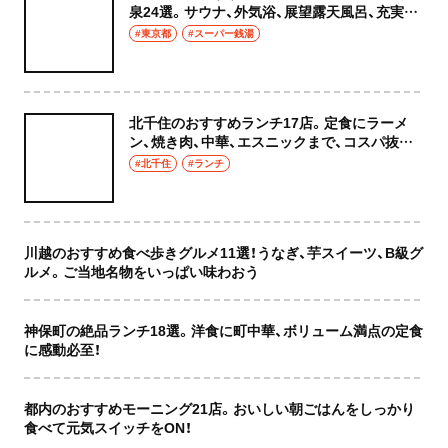
泉24選。サウナ、外気浴、展望露天風呂、充実の
癒やし空間へ
#東京都
#スーパー銭湯
北千住のおすすめランチ17店。定食にラーメ
ン、焼き肉、中華、エスニックまで、コスパ抜群
な店もおしゃれな店も網羅してご紹介！
#北千住
#ランチ
川越のおすすめ食べ歩きグルメ11選！うなぎ、芋スイーツ、B級グ
ルメ。ご当地名物をいっぱい味わおう
神保町の絶品ランチ18選。洋食に町中華、ボリューム満点の定食
に感動必至！
都内のおすすめモーニング21店。おいしい朝ごはんをしっかり
食べて元気スイッチをON！