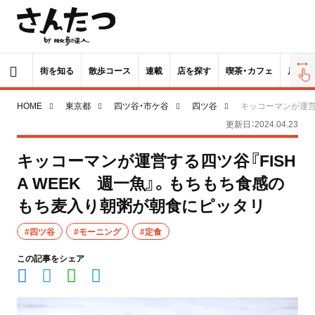
街を知る
散歩コース
連載
店を探す
喫茶・カフェ
居酒屋
HOME
東京都
四ツ谷・市ケ谷
四ツ谷
キッコーマンが運営
更新日：2024.04.23
キッコーマンが運営する四ツ谷『FISH
A WEEK 週一魚』。もちもち食感の
もち麦入り朝粥が朝食にピッタリ
#四ツ谷
#モーニング
#定食
この記事をシェア