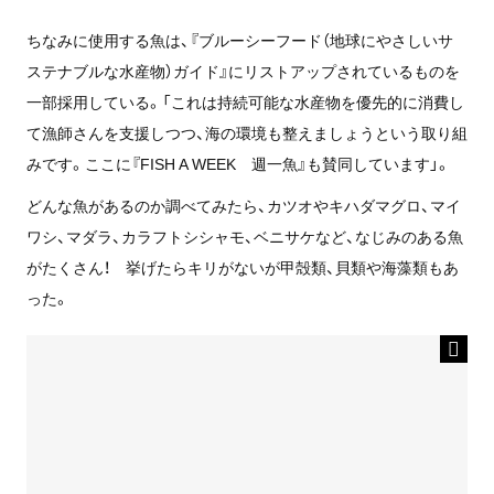
ちなみに使用する魚は、『ブルーシーフード（地球にやさしいサ
ステナブルな水産物）ガイド』にリストアップされているものを
一部採用している。「これは持続可能な水産物を優先的に消費し
て漁師さんを支援しつつ、海の環境も整えましょうという取り組
みです。ここに『FISH A WEEK 週一魚』も賛同しています」。
どんな魚があるのか調べてみたら、カツオやキハダマグロ、マイ
ワシ、マダラ、カラフトシシャモ、ベニサケなど、なじみのある魚
がたくさん！ 挙げたらキリがないが甲殻類、貝類や海藻類もあ
った。