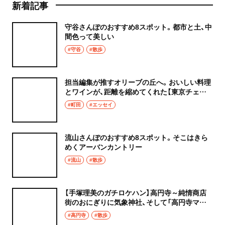
新着記事
守谷さんぽのおすすめ8スポット。都市と土、中
間色って美しい
#守谷
#散歩
担当編集が推すオリーブの丘へ。おいしい料理
とワインが、距離を縮めてくれた【東京チェン
飯diary】
#町田
#エッセイ
流山さんぽのおすすめ8スポット。そこはきら
めくアーバンカントリー
#流山
#散歩
【手塚理美のガチロケハン】高円寺～純情商店
街のおにぎりに気象神社、そして「高円寺マシ
タ」へ！
#高円寺
#散歩