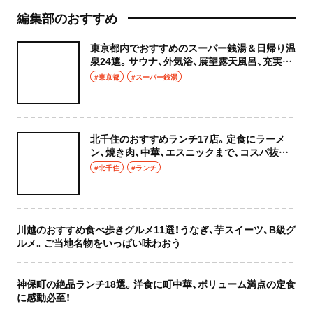
編集部のおすすめ
東京都内でおすすめのスーパー銭湯＆日帰り温
泉24選。サウナ、外気浴、展望露天風呂、充実の
癒やし空間へ
#東京都
#スーパー銭湯
北千住のおすすめランチ17店。定食にラーメ
ン、焼き肉、中華、エスニックまで、コスパ抜群
な店もおしゃれな店も網羅してご紹介！
#北千住
#ランチ
川越のおすすめ食べ歩きグルメ11選！うなぎ、芋スイーツ、B級グ
ルメ。ご当地名物をいっぱい味わおう
神保町の絶品ランチ18選。洋食に町中華、ボリューム満点の定食
に感動必至！