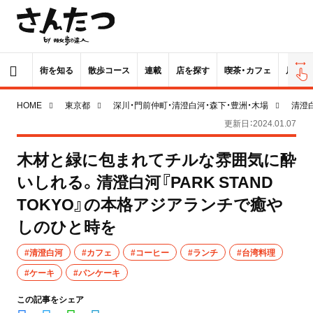
街を知る
散歩コース
連載
店を探す
喫茶・カフェ
居酒屋
HOME
東京都
深川・門前仲町・清澄白河・森下・豊洲・木場
清澄
更新日：2024.01.07
木材と緑に包まれてチルな雰囲気に酔
いしれる。清澄白河『PARK STAND
TOKYO』の本格アジアランチで癒や
しのひと時を
#清澄白河
#カフェ
#コーヒー
#ランチ
#台湾料理
#ケーキ
#パンケーキ
この記事をシェア