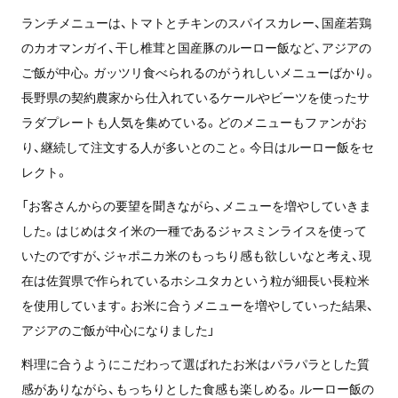
ランチメニューは、トマトとチキンのスパイスカレー、国産若鶏
のカオマンガイ、干し椎茸と国産豚のルーロー飯など、アジアの
ご飯が中心。ガッツリ食べられるのがうれしいメニューばかり。
長野県の契約農家から仕入れているケールやビーツを使ったサ
ラダプレートも人気を集めている。どのメニューもファンがお
り、継続して注文する人が多いとのこと。今日はルーロー飯をセ
レクト。
「お客さんからの要望を聞きながら、メニューを増やしていきま
した。はじめはタイ米の一種であるジャスミンライスを使って
いたのですが、ジャポニカ米のもっちり感も欲しいなと考え、現
在は佐賀県で作られているホシユタカという粒が細長い長粒米
を使用しています。お米に合うメニューを増やしていった結果、
アジアのご飯が中心になりました」
料理に合うようにこだわって選ばれたお米はパラパラとした質
感がありながら、もっちりとした食感も楽しめる。ルーロー飯の