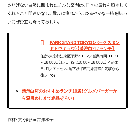
さりげない自然に囲まれたチルな空間は、日々の疲れを癒やして
くれること間違いなし。散歩に疲れたら、ゆるやかな一時を味わ
いにぜひ立ち寄って欲しい。
PARK STAND TOKYO（パークスタン
ドトウキョウ）【清澄白河 / ランチ】
住所：東京都江東区平野3-1-12／営業時間：11:00
～18:00LO（土・日・祝は10:00～18:00LO）／定休
日：月／アクセス：地下鉄半蔵門線清澄白河駅から
徒歩15分
清澄白河のおすすめランチ10選！グルメバーガーか
ら深川めしまで絶品ぞろい！
取材・文・撮影＝古澤椋子