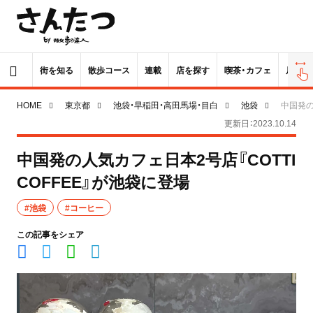
街を知る
散歩コース
連載
店を探す
喫茶・カフェ
居酒屋
HOME
東京都
池袋・早稲田・高田馬場・目白
池袋
中国発の
更新日：2023.10.14
中国発の人気カフェ日本2号店『COTTI
COFFEE』が池袋に登場
#池袋
#コーヒー
この記事をシェア