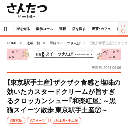
街を知る
散歩コース
連載
店を探す
喫茶・カフェ
居酒屋
HOME
連載一覧
黒猫スイーツさんぽ
【東京駅手土産】ザクザ
更新日：2023.09.06
【東京駅手土産】ザクザク食感と塩味の
効いたカスタードクリームが旨すぎ
るクロッカンシュー『和楽紅屋』～黒
猫スイーツ散歩 東京駅手土産⑦～
#東京駅
#スイーツ
#お土産・手土産