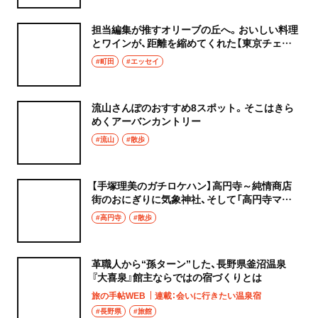
担当編集が推すオリーブの丘へ。おいしい料理
とワインが、距離を縮めてくれた【東京チェン
飯diary】
#町田
#エッセイ
流山さんぽのおすすめ8スポット。そこはきら
めくアーバンカントリー
#流山
#散歩
【手塚理美のガチロケハン】高円寺～純情商店
街のおにぎりに気象神社、そして「高円寺マシ
タ」へ！
#高円寺
#散歩
革職人から“孫ターン”した、長野県釜沼温泉
『大喜泉』館主ならではの宿づくりとは
旅の手帖WEB
連載：会いに行きたい温泉宿
#長野県
#旅館