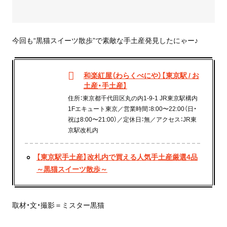
今回も“黒猫スイーツ散歩”で素敵な手土産発見したにゃー♪
和楽紅屋（わらくべにや）【東京駅 / お
土産・手土産】
住所：東京都千代田区丸の内1-9-1 JR東京駅構内
1Fエキュート東京／営業時間：8:00〜22:00（日・
祝は8:00〜21:00）／定休日：無／アクセス：JR東
京駅改札内
【東京駅手土産】改札内で買える人気手土産厳選4品
～黒猫スイーツ散歩～
取材・文・撮影＝ミスター黒猫