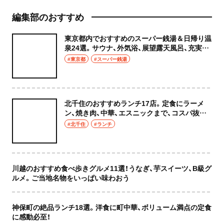
編集部のおすすめ
東京都内でおすすめのスーパー銭湯＆日帰り温
泉24選。サウナ、外気浴、展望露天風呂、充実の
癒やし空間へ
#東京都
#スーパー銭湯
北千住のおすすめランチ17店。定食にラーメ
ン、焼き肉、中華、エスニックまで、コスパ抜群
な店もおしゃれな店も網羅してご紹介！
#北千住
#ランチ
川越のおすすめ食べ歩きグルメ11選！うなぎ、芋スイーツ、B級グ
ルメ。ご当地名物をいっぱい味わおう
神保町の絶品ランチ18選。洋食に町中華、ボリューム満点の定食
に感動必至！