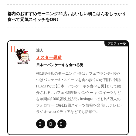
都内のおすすめモーニング21店。おいしい朝ごはんをしっかり
食べて元気スイッチをON！
達人
ミスター黒猫
日本一パンケーキを食べる男
朝は喫茶店のモーニング・昼はカフェでランチ・おや
つはパンケーキ・スイーツを食べ歩くのが日課。雑誌
FLASHでは【日本一パンケーキを食べる男】として紹
介される。カフェ・純喫茶・パンケーキ・スイーツなど
を年間約1000店以上訪問。Instagramでも約6万人の
フォロワーに毎日2回スイーツ情報を発信し、テレビ・
ラジオ・webメディアなどでも活躍中。