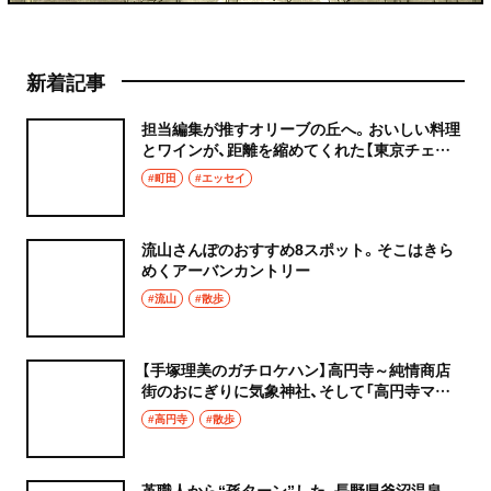
新着記事
担当編集が推すオリーブの丘へ。おいしい料理
とワインが、距離を縮めてくれた【東京チェン
飯diary】
#町田
#エッセイ
流山さんぽのおすすめ8スポット。そこはきら
めくアーバンカントリー
#流山
#散歩
【手塚理美のガチロケハン】高円寺～純情商店
街のおにぎりに気象神社、そして「高円寺マシ
タ」へ！
#高円寺
#散歩
革職人から“孫ターン”した、長野県釜沼温泉