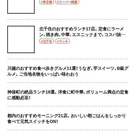
癒やし空間へ
#東京都
#スーパー銭湯
北千住のおすすめランチ17店。定食にラーメ
ン、焼き肉、中華、エスニックまで、コスパ抜群
な店もおしゃれな店も網羅してご紹介！
#北千住
#ランチ
川越のおすすめ食べ歩きグルメ11選！うなぎ、芋スイーツ、B級グ
ルメ。ご当地名物をいっぱい味わおう
神保町の絶品ランチ18選。洋食に町中華、ボリューム満点の定食
に感動必至！
都内のおすすめモーニング21店。おいしい朝ごはんをしっかり
食べて元気スイッチをON！