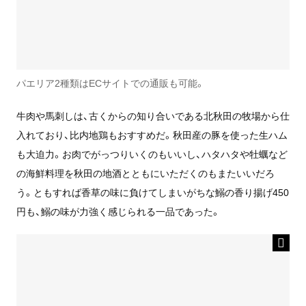
パエリア2種類はECサイトでの通販も可能。
牛肉や馬刺しは、古くからの知り合いである北秋田の牧場から仕
入れており、比内地鶏もおすすめだ。秋田産の豚を使った生ハム
も大迫力。お肉でがっつりいくのもいいし、ハタハタや牡蠣など
の海鮮料理を秋田の地酒とともにいただくのもまたいいだろ
う。ともすれば香草の味に負けてしまいがちな鰯の香り揚げ450
円も、鰯の味が力強く感じられる一品であった。