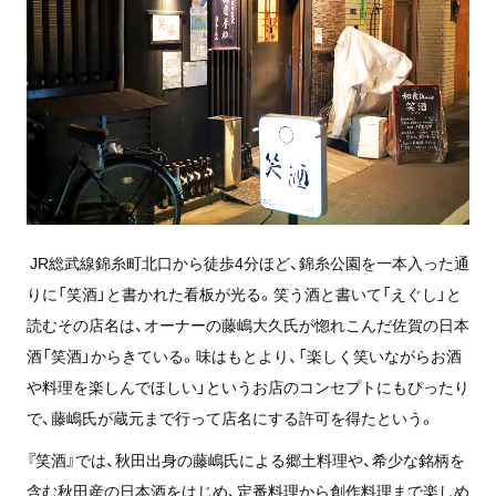
JR総武線錦糸町北口から徒歩4分ほど、錦糸公園を一本入った通
りに「笑酒」と書かれた看板が光る。笑う酒と書いて「えぐし」と
読むその店名は、オーナーの藤嶋大久氏が惚れこんだ佐賀の日本
酒「笑酒」からきている。味はもとより、「楽しく笑いながらお酒
や料理を楽しんでほしい」というお店のコンセプトにもぴったり
で、藤嶋氏が蔵元まで行って店名にする許可を得たという。
『笑酒』では、秋田出身の藤嶋氏による郷土料理や、希少な銘柄を
含む秋田産の日本酒をはじめ、定番料理から創作料理まで楽しめ