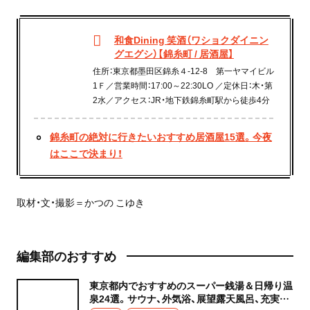
和食Dining 笑酒（ワショクダイニン
グエグシ）【錦糸町 / 居酒屋】
住所：東京都墨田区錦糸４-12-8 第一ヤマイビル
1Ｆ／営業時間：17:00～22:30LO ／定休日：木・第
2水／アクセス：JR・地下鉄錦糸町駅から徒歩4分
錦糸町の絶対に行きたいおすすめ居酒屋15選。今夜
はここで決まり！
取材・文・撮影＝かつの こゆき
編集部のおすすめ
東京都内でおすすめのスーパー銭湯＆日帰り温
泉24選。サウナ、外気浴、展望露天風呂、充実の