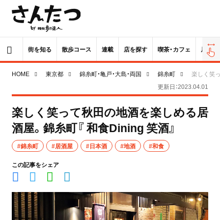
街を知る
散歩コース
連載
店を探す
喫茶・カフェ
居酒屋
HOME
東京都
錦糸町・亀戸・大島・両国
錦糸町
楽しく笑っ
更新日：2023.04.01
楽しく笑って秋田の地酒を楽しめる居
酒屋。錦糸町『 和食Dining 笑酒』
#錦糸町
#居酒屋
#日本酒
#地酒
#和食
この記事をシェア