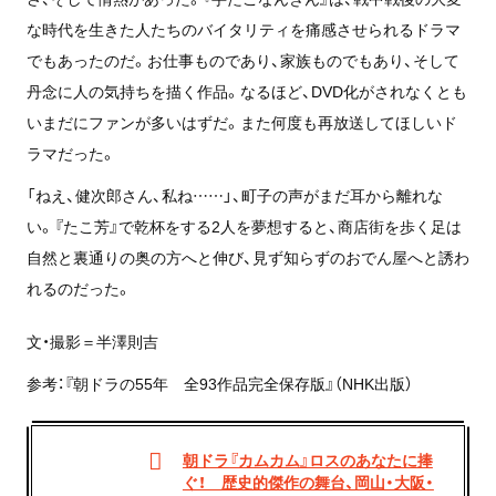
な時代を生きた人たちのバイタリティを痛感させられるドラマ
でもあったのだ。お仕事ものであり、家族ものでもあり、そして
丹念に人の気持ちを描く作品。なるほど、DVD化がされなくとも
いまだにファンが多いはずだ。また何度も再放送してほしいド
ラマだった。
「ねえ、健次郎さん、私ね……」、町子の声がまだ耳から離れな
い。『たこ芳』で乾杯をする2人を夢想すると、商店街を歩く足は
自然と裏通りの奥の方へと伸び、見ず知らずのおでん屋へと誘わ
れるのだった。
文・撮影＝半澤則吉
参考：『朝ドラの55年 全93作品完全保存版』（NHK出版）
朝ドラ『カムカム』ロスのあなたに捧
ぐ！ 歴史的傑作の舞台、岡山・大阪・