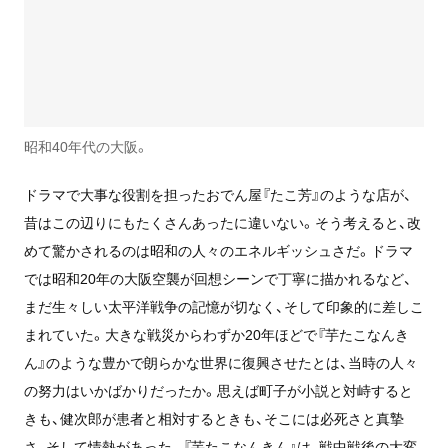
昭和40年代の大阪。
ドラマで大事な役割を担ったおでん屋『たこ芳』のような店が、
昔はこの辺りにもたくさんあったに違いない。そう考えると、改
めて驚かされるのは昭和の人々のエネルギッシュさだ。ドラマ
では昭和20年の大阪空襲が回想シーンで丁寧に描かれるなど、
まだ生々しい太平洋戦争の記憶が切なく、そして印象的に差しこ
まれていた。大きな戦災からわずか20年ほどで『芋たこなんき
ん』のような豊かで朗らかな世界に復興させたとは、当時の人々
の努力はいかばかりだったか。思えば町子が小説と対峙すると
きも、健次郎が患者と相対するときも、そこには必死さと真摯
さ、そして情熱があった。『芋たこなんきん』は、戦中戦後の大変