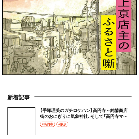
新着記事
【手塚理美のガチロケハン】高円寺～純情商店
街のおにぎりに気象神社、そして「高円寺マシ
タ」へ！
#高円寺
#散歩