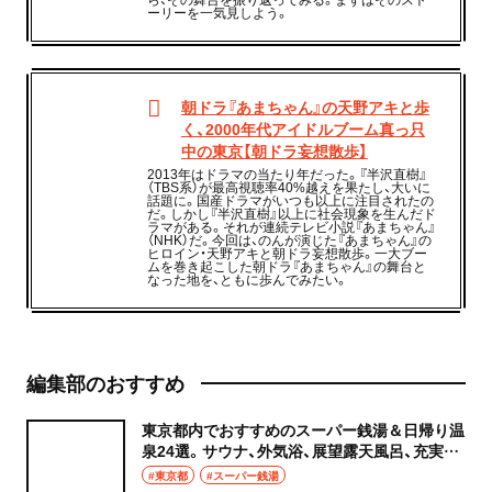
ーリーを一気見しよう。
朝ドラ『あまちゃん』の天野アキと歩
く、2000年代アイドルブーム真っ只
中の東京【朝ドラ妄想散歩】
2013年はドラマの当たり年だった。『半沢直樹』
（TBS系）が最高視聴率40%越えを果たし、大いに
話題に。国産ドラマがいつも以上に注目されたの
だ。しかし『半沢直樹』以上に社会現象を生んだド
ラマがある。それが連続テレビ小説『あまちゃん』
（NHK）だ。今回は、のんが演じた『あまちゃん』の
ヒロイン・天野アキと朝ドラ妄想散歩。一大ブー
ムを巻き起こした朝ドラ『あまちゃん』の舞台と
なった地を、ともに歩んでみたい。
編集部のおすすめ
東京都内でおすすめのスーパー銭湯＆日帰り温
泉24選。サウナ、外気浴、展望露天風呂、充実の
癒やし空間へ
#東京都
#スーパー銭湯