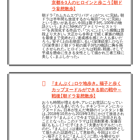
京都を3人のヒロインと歩こう【朝ド
ラ妄想散歩】
朝ドラ『カムカムエヴリバディ』がついに完結。朝
ドラは半年間も放送するから毎回「ついに完結」
という思いがあるが、今回は親子3代、100年の物
語という、まさにNHKの“ファミリーヒストリ
ー”を具現化する作品で、「ついに」という感慨は普
段より大きい。大正から令和まで続く家族の物語
を最後まで見終わり、達成感を感じた人も多いだ
ろう。安子（上白石萌音）、るい（深津絵里）、ひなた
（川栄李奈）と朝ドラ初の親子3代の物語に胸を熱
くさせられた。ヒロインたちは戦前、戦後、そして
平成を懸命に生きる女性として描かれ三者三様に
美しく、まぶしかった。
『まんぷく』ロケ地歩き。福子と歩く
カップヌードルができる前の戦中～
戦後【朝ドラ妄想散歩】
おうち時間が増える中、アレにお世話になってい
るという人も多いだろう。チキンラーメンにカッ
プヌードル。日本が生んだ奇跡のインスタント飯
は、2018年10月から2019年3月にかけて放送され
た朝ドラ『まんぷく』で今まで以上に注目される
こととなった。このドラマは日清創業者、安藤百
福（ももふく）・仁子（まさこ）夫妻がモデルだった
のだ。『まんぷく』は連続テレビ小説の第99作とし
て放たれた話題作にして意欲作。今回はヒロイ
ン、福子とともに『まんぷく』に思いを馳せなが
ら、その舞台を振り返ってみる。まずはそのスト