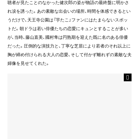
聴者が見たことのなかった健次郎の姿が物語の最終盤に明かさ
れ涙を誘った。あの素敵な出会いの場所、時間を体感できるとい
うだけで、天王寺公園は『芋たこ』ファンにはたまらないスポッ
トだ。朝ドラは若い俳優たちの恋愛にキュンとすることが多い
が、当時、藤山直美、國村隼は円熟期を迎えた既に名のある俳優
だった。圧倒的な演技力と、丁寧な芝居により若者のそれ以上に
胸が締め付けられる大人の恋愛、そして付かず離れずの素敵な夫
婦像を見せてくれた。