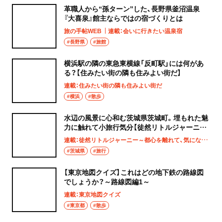
革職人から“孫ターン”した、長野県釜沼温泉
『大喜泉』館主ならではの宿づくりとは
旅の手帖WEB
連載：会いに行きたい温泉宿
#長野県
#旅館
横浜駅の隣の東急東横線「反町駅」には何があ
る？【住みたい街の隣も住みよい街だ】
連載：住みたい街の隣も住みよい街だ
#横浜
#散歩
水辺の風景に心和む茨城県茨城町。埋もれた魅
力に触れて小旅行気分【徒然リトルジャーニ
ー】
連載：徒然リトルジャーニー～都心を離れて、気になる土地へ
#茨城県
#旅行
【東京地図クイズ】これはどの地下鉄の路線図
でしょうか？～路線図編1～
連載：東京地図クイズ
#東京都
#散歩