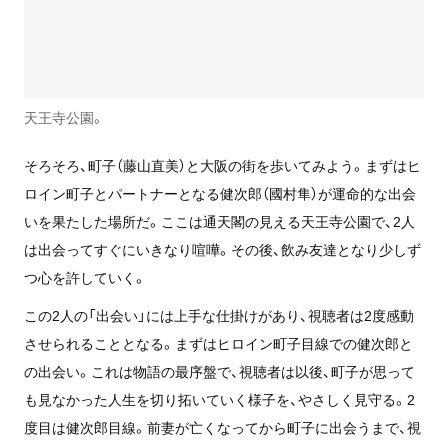
天王寺公園。
そろそろ、町子（藤山直美）と大阪の街を歩いてみよう。まずはヒ
ロイン町子とパートナーとなる健次郎（國村隼）が運命的な出会
いを果たした場所だ。ここは通天閣の見える天王寺公園で、2人
は出会ってすぐにいきなり喧嘩。その後、飲み友達となり少しず
つ心を許していく。
この2人の「出会い」には上手な仕掛けがあり、視聴者は2度感動
させられることとなる。まずはヒロイン町子目線での健次郎と
の出会い。これは物語の最序盤で、視聴者は以後、町子が思って
も見なかった人生を切り拓いていく様子を、やさしく見守る。2
度目は健次郎目線。前妻が亡くなってから町子に出会うまで、視