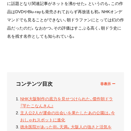
に話題となり関連記事がネットを沸かせた。というのも、この作
品はDVDやBlu-rayも発売されておらず再放送も初。NHKオンデ
マンドでも見ることができない、朝ドラファンにとっては幻の作
品だったのだ。なおかつ、その評価はすこぶる高く、朝ドラ史に
名を残す名作としても知られている。
コンテンツ目次
NHK大阪制作の底力を見せつけられた、傑作朝ドラ
『芋たこなんきん』
主人公2人が運命の出会いを果たしたあの公園は、今
おしゃれスポットに進化
徳永医院があった街、天満。大阪人の強さと活気を