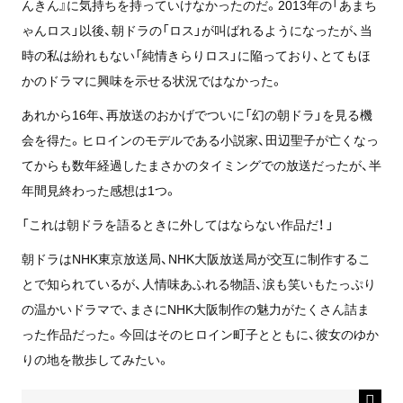
んきん』に気持ちを持っていけなかったのだ。2013年の「あまち
ゃんロス」以後、朝ドラの「ロス」が叫ばれるようになったが、当
時の私は紛れもない「純情きらりロス」に陥っており、とてもほ
かのドラマに興味を示せる状況ではなかった。
あれから16年、再放送のおかげでついに「幻の朝ドラ」を見る機
会を得た。ヒロインのモデルである小説家、田辺聖子が亡くなっ
てからも数年経過したまさかのタイミングでの放送だったが、半
年間見終わった感想は1つ。
「これは朝ドラを語るときに外してはならない作品だ！ 」
朝ドラはNHK東京放送局、NHK大阪放送局が交互に制作するこ
とで知られているが、人情味あふれる物語、涙も笑いもたっぷり
の温かいドラマで、まさにNHK大阪制作の魅力がたくさん詰ま
った作品だった。今回はそのヒロイン町子とともに、彼女のゆか
りの地を散歩してみたい。