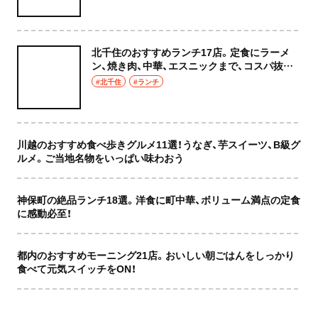
北千住のおすすめランチ17店。定食にラーメ
ン、焼き肉、中華、エスニックまで、コスパ抜群
な店もおしゃれな店も網羅してご紹介！
#北千住
#ランチ
川越のおすすめ食べ歩きグルメ11選！うなぎ、芋スイーツ、B級グ
ルメ。ご当地名物をいっぱい味わおう
神保町の絶品ランチ18選。洋食に町中華、ボリューム満点の定食
に感動必至！
都内のおすすめモーニング21店。おいしい朝ごはんをしっかり
食べて元気スイッチをON！