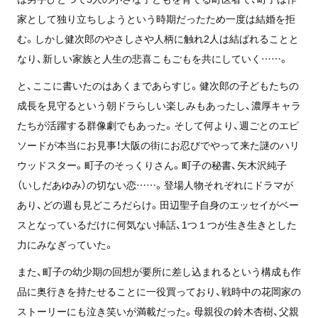
家として独り立ちしようという時期だったため一度は結婚を拒
む。しかし健次郎のやさしさや人柄に触れ2人は結ばれることと
なり、新しい家族と人生の悲喜こもごもを共にしていく……。
と、ここに書いたのはあくまであらすじ。健次郎の子どもたちの
成長を見守るという朝ドラらしい楽しみもあったし、濃厚キャラ
たちが活躍する群像劇でもあった。そして何より、週ごとのエピ
ソードが本当にお見事！大阪の街にお忍びでやって来た謎のハリ
ウッドスター。町子のそっくりさん。町子の秘書、矢木沢純子
（いしだあゆみ）の切ない恋……。登場人物それぞれにドラマが
あり、どの週も見どころだらけ。田辺聖子自身のエッセイがベー
スとなっているだけに何気ない挿話、1つ１つが生き生きとした
力にみなぎっていた。
また、町子の幼少期の回想が要所に差し込まれるという構成も作
品に奥行きを持たせることに一役買っており、戦時中の花岡家の
ストーリーにも泣き笑いが満載だった。母親役の鈴木杏樹、父親