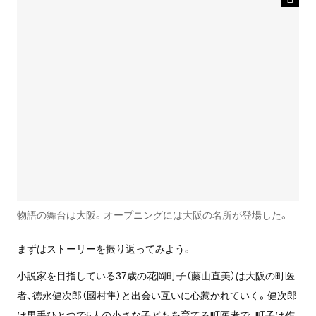
物語の舞台は大阪。オープニングには大阪の名所が登場した。
まずはストーリーを振り返ってみよう。
小説家を目指している37歳の花岡町子（藤山直美）は大阪の町医
者、徳永健次郎（國村隼）と出会い互いに心惹かれていく。健次郎
は男手ひとつで5人の小さな子どもを育てる町医者で、町子は作