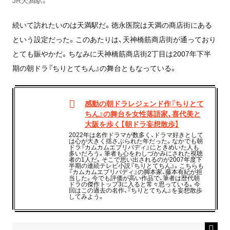
JR天満駅。
続いて訪れたいのは天満駅だ。徳永医院は天満の商店街にある
という設定だった。このあたりは、天神橋筋商店街が通っており
とても賑やかだ。ちなみに天神橋筋商店街2丁目は2007年下半
期の朝ドラ『ちりとてちん』の舞台ともなっている。
感動の朝ドラレジェンド作『ちりとて
ちん』の舞台を女性落語家、喜代美と
大阪を歩く【朝ドラ妄想散歩】
2022年は名作ドラマが数多く、ドラマ好きとして
は心が大きく揺さぶられた年だった。なかでも朝
ドラ『カムカムエブリバディ』にときめいた人も
多いだろう。筆者も心をわしづかみにされた視聴
者の1人だ。そこで思い出されるのが2007年度下
半期の連続テレビ小説『ちりとてちん』。こちらも
『カムカムエブリバディ』の脚本家、藤本有紀が担
当した。今でも評価が高い作品で、筆者は歴代朝
ドラの傑作トップ3に入ると常々思っている。今
回はこの過去の名作、『ちりとてちん』を妄想散歩
してみよう。