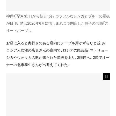
神保町駅A7出口から徒歩1分。カラフルなレンガとブルーの看板
が目印。隣は2020年6月に惜しまれつつ閉店した餃子の老舗「ス
ヰートポーヅ」。
お店に入ると奥行きのある店内にテーブル席がずらりと並ぶ。
ロシア人女性の店員さんの案内で、ロシアの民芸品・マトリョー
シカやウォッカの瓶が飾られた階段を上り、2階席へ。2階でオー
ナーの北市泰生さんが出迎えてくれた。