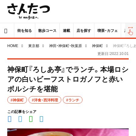
街を知る
散歩コース
連載
店を探す
喫茶・カフェ
居酒屋
HOME
東京都
神田・神保町・秋葉原
神保町
神保町『ろし
更新日：2022.10.01
神保町『ろしあ亭』でランチ。本場ロシ
アの白いビーフストロガノフと赤い
ボルシチを堪能
#神保町
#洋食・西洋料理
#ランチ
この記事をシェア