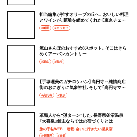
担当編集が推すオリーブの丘へ。おいしい料理
とワインが、距離を縮めてくれた【東京チェン
飯diary】
#町田
#エッセイ
流山さんぽのおすすめ8スポット。そこはきら
めくアーバンカントリー
#流山
#散歩
【手塚理美のガチロケハン】高円寺～純情商店
街のおにぎりに気象神社、そして「高円寺マシ
タ」へ！
#高円寺
#散歩
革職人から“孫ターン”した、長野県釜沼温泉
『大喜泉』館主ならではの宿づくりとは
旅の手帖WEB
連載：会いに行きたい温泉宿
#長野県
#旅館