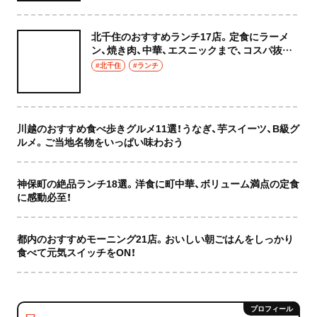
北千住のおすすめランチ17店。定食にラーメ
ン、焼き肉、中華、エスニックまで、コスパ抜群
な店もおしゃれな店も網羅してご紹介！
#北千住
#ランチ
川越のおすすめ食べ歩きグルメ11選！うなぎ、芋スイーツ、B級グ
ルメ。ご当地名物をいっぱい味わおう
神保町の絶品ランチ18選。洋食に町中華、ボリューム満点の定食
に感動必至！
都内のおすすめモーニング21店。おいしい朝ごはんをしっかり
食べて元気スイッチをON！