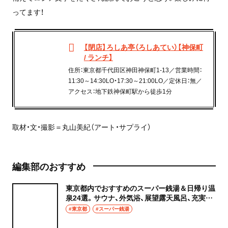
ってます！
【閉店】ろしあ亭（ろしあてい）【神保町
/ ランチ】
住所：東京都千代田区神田神保町1-13／営業時間：
11:30～14:30LO・17:30～21:00LO／定休日：無／
アクセス：地下鉄神保町駅から徒歩1分
取材・文・撮影＝丸山美紀（アート・サプライ）
編集部のおすすめ
東京都内でおすすめのスーパー銭湯＆日帰り温
泉24選。サウナ、外気浴、展望露天風呂、充実の
癒やし空間へ
#東京都
#スーパー銭湯