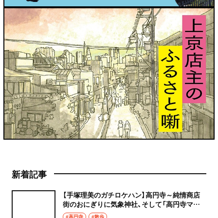
新着記事
【手塚理美のガチロケハン】高円寺～純情商店
街のおにぎりに気象神社、そして「高円寺マシ
タ」へ！
#高円寺
#散歩