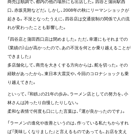
商売は順調で、都内の他の場所にも出店した。四谷と蒲田駅西
口、赤坂見附などだ。しかし、2008年の秋にリーマンショックが
起きる。不況となったうえに、四谷店は交通規制の関係で人の流
れが変わったことも影響した。
「四谷店と蒲田西口店は閉めました。ただ、幸運にもそれまでの
（業績の）山が高かったので、あの不況を何とか乗り越えることが
できました」
多店舗化して、商売を大きくする方向からは、舵を切った。その
経験があったから、東日本大震災や、今回のコロナショックも乗
り越えてきた。
といって、『和鉄』の21年の歩み、ラーメン店としての努力を、小
林さんは誇ったり自慢したりしない。
柔和な表情で何度も口にした言葉は、「運が良かったのです」。
「ラーメンの進化や改善というのは、作っている私たちからすれ
ば『美味しくなりました』と言えるものであっても、お店を支え