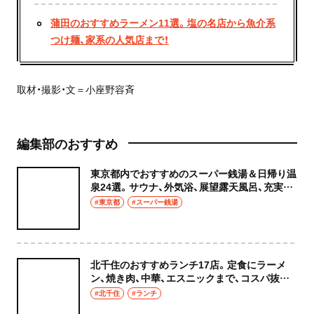
蒲田のおすすめラーメン11選。塩の名店から魚介系
つけ麺、家系の人気店まで！
取材・撮影・文＝小座野容斉
編集部のおすすめ
東京都内でおすすめのスーパー銭湯＆日帰り温
泉24選。サウナ、外気浴、展望露天風呂、充実の
癒やし空間へ
#東京都
#スーパー銭湯
北千住のおすすめランチ17店。定食にラーメ
ン、焼き肉、中華、エスニックまで、コスパ抜群
な店もおしゃれな店も網羅してご紹介！
#北千住
#ランチ