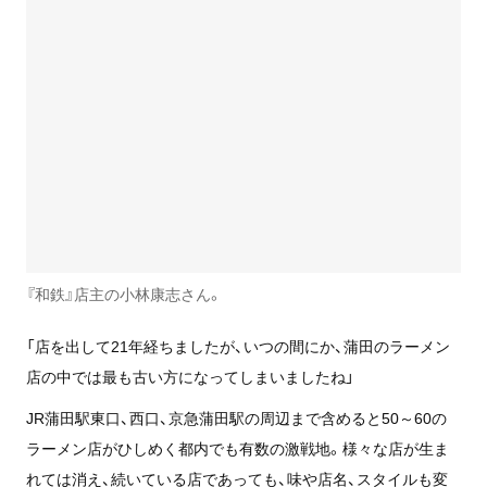
『和鉄』店主の小林康志さん。
「店を出して21年経ちましたが、いつの間にか、蒲田のラーメン
店の中では最も古い方になってしまいましたね」
JR蒲田駅東口、西口、京急蒲田駅の周辺まで含めると50～60の
ラーメン店がひしめく都内でも有数の激戦地。様々な店が生ま
れては消え、続いている店であっても、味や店名、スタイルも変