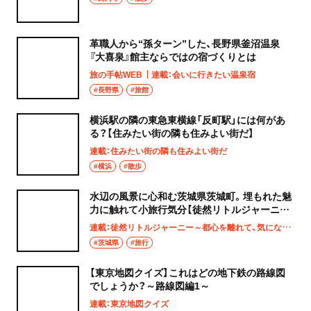
革職人から“孫ターン”した、長野県釜沼温泉
『大喜泉』館主ならではの宿づくりとは
旅の手帖WEB
連載：会いに行きたい温泉宿
#長野県
#旅館
横浜駅の隣の東急東横線「反町駅」には何があ
る？【住みたい街の隣も住みよい街だ】
連載：住みたい街の隣も住みよい街だ
#横浜
#散歩
水辺の風景に心和む茨城県茨城町。埋もれた魅
力に触れて小旅行気分【徒然リトルジャーニ
ー】
連載：徒然リトルジャーニー～都心を離れて、気になる土地へ
#茨城県
#旅行
【東京地図クイズ】これはどの地下鉄の路線図
でしょうか？～路線図編1～
連載：東京地図クイズ