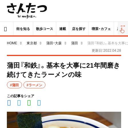
街を知る
散歩コース
連載
店を探す
喫茶・カフェ
居酒屋
HOME
東京都
蒲田・大森
蒲田
蒲田『和鉄』。基本を大事
更新日：2022.04.28
蒲田『和鉄』。基本を大事に21年間磨き
続けてきたラーメンの味
#蒲田
#ラーメン
この記事をシェア