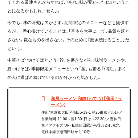
てくれる常連さんからすれば、『あれ、味が変わったね』というこ
とになるかもしれません」。
今でも、味の研究は欠かさず、期間限定のメニューなども提供す
るが、一番心掛けていることは、「基本を大事にして、品質を落と
さない。変なものを出さない。そのために『磨き続けること』」だ
という。
中華そば・つけそばという「幹」を磨きながら、味噌ラーメンや、
鰹つけそば、季節限定メニューという「葉」も繁る『和鉄』。多く
の人に選ばれ続けているのが分かった気がした。
和風ラーメン 和鉄（わてつ）【蒲田 / ラ
ーメン】
住所：東京都大田区蒲田5-19-1 第25東京ビル1F／
営業時間：11:00～翌1:30（日は～22:30）／定休日：
無／アクセス：JR・私鉄蒲田駅から徒歩2分、京急
電鉄本線京急蒲田駅から10分