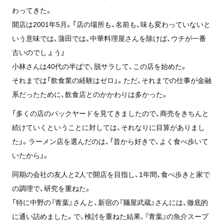
わってきた。
開店は2001年5月。「店の場所も、名前も、味も変わっていないと
いう意味では、蒲田では、中華料理屋さんを除けば、ウチが一番
古いのでしょう」
小林さんは40代の半ばで、脱サラして、この店を始めた。
それまでは「飲食業の経験はゼロ」。ただ、それまでの仕事が金融
系だったために、飲食店とのかかわりは多かった。
「多くの店のバックヤードを見てきましたので、商売をきちんと
続けていくということに対しては、それなりに目算がありまし
た」。ラーメン店を選んだのは、「昔から好きで、よく食べ歩いて
いたから」。
同期の会社の友人と2人で開店を目指し、1年間、食べ歩きと家で
の調理で、研究を重ねた。
「特に中野の『青葉』さんと、新宿の『麺屋武蔵』さんには、徹底的
に通い詰めました。で、検討を重ねた結果、『青葉』の魚介スープ