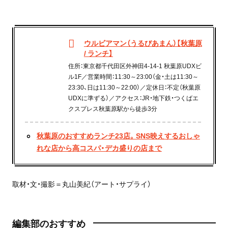
ウルビアマン（うるびあまん）【秋葉原
/ ランチ】
住所：東京都千代田区外神田4-14-1 秋葉原UDXビ
ル1F／営業時間：11:30～23:00（金・土は11:30～
23:30、日は11:30～22:00）／定休日：不定（秋葉原
UDXに準ずる）／アクセス：JR・地下鉄・つくばエ
クスプレス秋葉原駅から徒歩3分
秋葉原のおすすめランチ23店。SNS映えするおしゃ
れな店から高コスパ・デカ盛りの店まで
取材・文・撮影＝丸山美紀（アート・サプライ）
編集部のおすすめ