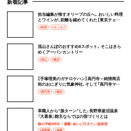
新着記事
担当編集が推すオリーブの丘へ。おいしい料理
とワインが、距離を縮めてくれた【東京チェン
飯diary】
#町田
#エッセイ
流山さんぽのおすすめ8スポット。そこはきら
めくアーバンカントリー
#流山
#散歩
【手塚理美のガチロケハン】高円寺～純情商店
街のおにぎりに気象神社、そして「高円寺マシ
タ」へ！
#高円寺
#散歩
革職人から“孫ターン”した、長野県釜沼温泉
『大喜泉』館主ならではの宿づくりとは
旅の手帖WEB
連載：会いに行きたい温泉宿
#長野県
#旅館