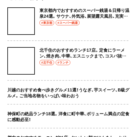
東京都内でおすすめのスーパー銭湯＆日帰り温
泉24選。サウナ、外気浴、展望露天風呂、充実の
癒やし空間へ
#東京都
#スーパー銭湯
北千住のおすすめランチ17店。定食にラーメ
ン、焼き肉、中華、エスニックまで、コスパ抜群
な店もおしゃれな店も網羅してご紹介！
#北千住
#ランチ
川越のおすすめ食べ歩きグルメ11選！うなぎ、芋スイーツ、B級グ
ルメ。ご当地名物をいっぱい味わおう
神保町の絶品ランチ18選。洋食に町中華、ボリューム満点の定食
に感動必至！