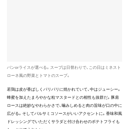
パンorライスが選べる。スープは日替わりで、この日はミネスト
ローネ風の野菜とトマトのスープ。
若鶏は皮が香ばしくパリパリに焼かれていて、中はジューシー。
蜂蜜を加えたまろやかな粒マスタードとの相性も抜群だ。豚肩
ロースは絶妙なやわらかさで、噛みしめると肉の旨味が口の中に
広がる。そしてバルサミコソースがいいアクセントに。香味和風
ドレッシングでいただくサラダと付け合わせのポテトフライも