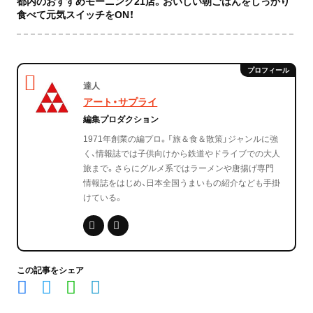
都内のおすすめモーニング21店。おいしい朝ごはんをしっかり
食べて元気スイッチをON！
達人
アート・サプライ
編集プロダクション
1971年創業の編プロ。「旅＆食＆散策」ジャンルに強
く、情報誌では子供向けから鉄道やドライブでの大人
旅まで。さらにグルメ系ではラーメンや唐揚げ専門
情報誌をはじめ、日本全国うまいもの紹介なども手掛
けている。
この記事をシェア