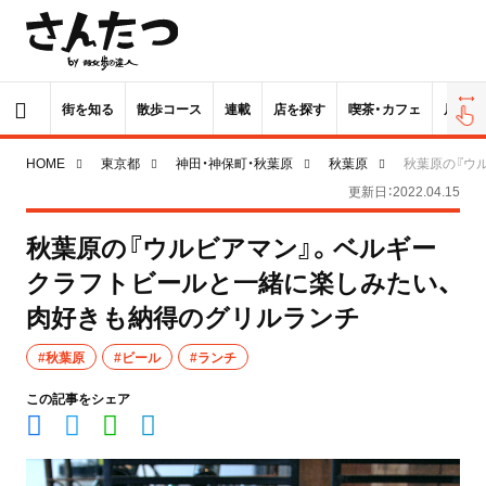
街を知る
散歩コース
連載
店を探す
喫茶・カフェ
居酒屋
HOME
東京都
神田・神保町・秋葉原
秋葉原
秋葉原の『ウ
更新日：2022.04.15
秋葉原の『ウルビアマン』。ベルギー
クラフトビールと一緒に楽しみたい、
肉好きも納得のグリルランチ
#秋葉原
#ビール
#ランチ
この記事をシェア