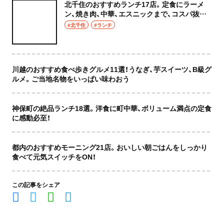
北千住のおすすめランチ17店。定食にラーメ
ン、焼き肉、中華、エスニックまで、コスパ抜群
な店もおしゃれな店も網羅してご紹介！
#北千住
#ランチ
川越のおすすめ食べ歩きグルメ11選！うなぎ、芋スイーツ、B級グ
ルメ。ご当地名物をいっぱい味わおう
神保町の絶品ランチ18選。洋食に町中華、ボリューム満点の定食
に感動必至！
都内のおすすめモーニング21店。おいしい朝ごはんをしっかり
食べて元気スイッチをON！
この記事をシェア