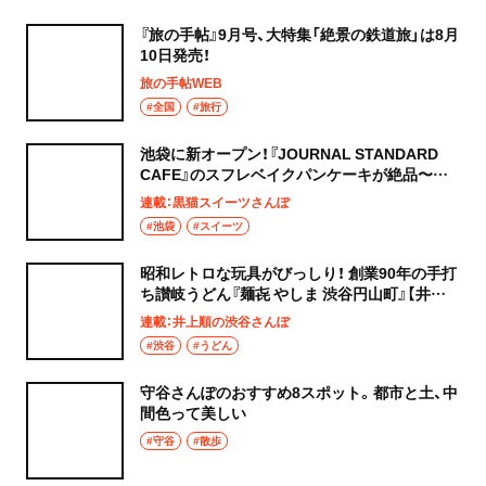
『旅の手帖』9月号、大特集「絶景の鉄道旅」は8月
10日発売！
旅の手帖WEB
#全国
#旅行
池袋に新オープン！『JOURNAL STANDARD
CAFE』のスフレベイクパンケーキが絶品〜黒
猫スイーツ散歩 池袋編5〜
連載：黒猫スイーツさんぽ
#池袋
#スイーツ
昭和レトロな玩具がびっしり！ 創業90年の手打
ち讃岐うどん『麺㐂 やしま 渋谷円山町』【井上
順の渋谷さんぽ】
連載：井上順の渋谷さんぽ
#渋谷
#うどん
守谷さんぽのおすすめ8スポット。都市と土、中
間色って美しい
#守谷
#散歩