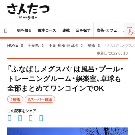
街を知る
散歩コース
連載
店を探す
喫茶・カフェ
居酒屋
HOME
千葉県
千葉・船橋・津田沼
船橋
『ふなばしメグス
更新日：2022.03.10
『ふなばしメグスパ』は風呂・プール・
トレーニングルーム・娯楽室、卓球も
全部まとめてワンコインでOK
#船橋
#スーパー銭湯
この記事をシェア