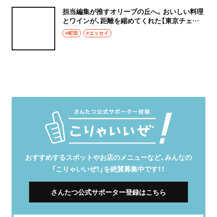
担当編集が推すオリーブの丘へ。おいしい料理
とワインが、距離を縮めてくれた【東京チェン
飯diary】
#町田
#エッセイ
おすすめするスポットやお店のメニューなど、みんなの
「こりゃいいぜ！」を絶賛募集中です！！
さんたつ公式サポーター登録はこちら