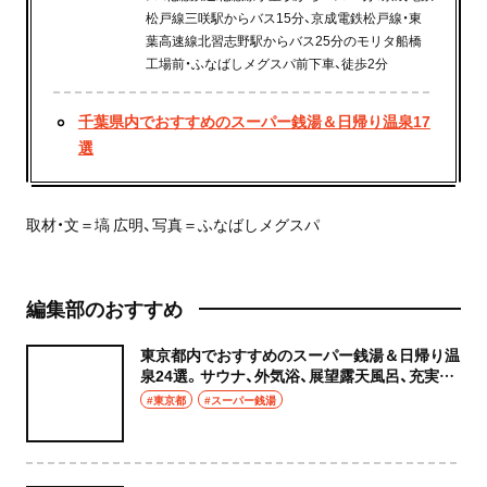
松戸線三咲駅からバス15分、京成電鉄松戸線・東
葉高速線北習志野駅からバス25分のモリタ船橋
工場前・ふなばしメグスパ前下車、徒歩2分
千葉県内でおすすめのスーパー銭湯＆日帰り温泉17
選
取材・文＝塙 広明、写真＝ふなばしメグスパ
編集部のおすすめ
東京都内でおすすめのスーパー銭湯＆日帰り温
泉24選。サウナ、外気浴、展望露天風呂、充実の
癒やし空間へ
#東京都
#スーパー銭湯