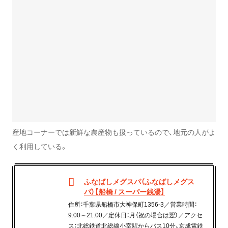
産地コーナーでは新鮮な農産物も扱っているので、地元の人がよ
く利用している。
ふなばしメグスパ（ふなばしメグス
パ）【船橋 / スーパー銭湯】
住所：千葉県船橋市大神保町1356-3／営業時間：
9:00～21:00／定休日：月（祝の場合は翌）／アクセ
ス：北総鉄道北総線小室駅からバス10分、京成電鉄