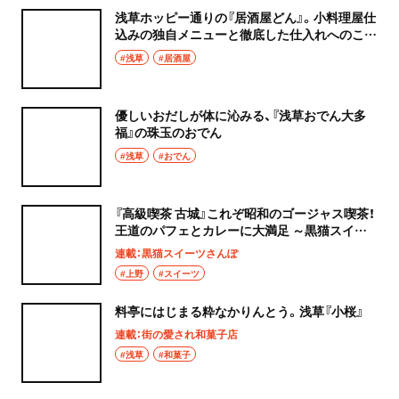
浅草ホッピー通りの『居酒屋どん』。小料理屋仕
込みの独自メニューと徹底した仕入れへのこだ
わりがキラリ。
#浅草
#居酒屋
優しいおだしが体に沁みる、『浅草おでん大多
福』の珠玉のおでん
#浅草
#おでん
『高級喫茶 古城』これぞ昭和のゴージャス喫茶！
王道のパフェとカレーに大満足 ～黒猫スイー
ツ散歩 上野編④～
連載：黒猫スイーツさんぽ
#上野
#スイーツ
料亭にはじまる粋なかりんとう。浅草『小桜』
連載：街の愛され和菓子店
#浅草
#和菓子