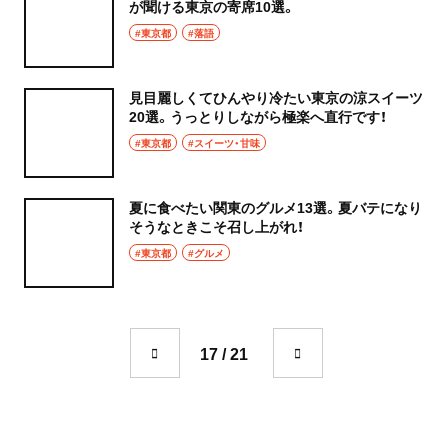
が聞ける東京の寄席10選。
#東京都
#落語
見目麗しくてひんやり冷たい東京の涼スイーツ
20選。うっとりしながら極楽へ直行です！
#東京都
#スイーツ・甘味
夏に食べたい関東のグルメ13選。夏バテになり
そうなときこそ召し上がれ！
#東京都
#グルメ
17 / 21