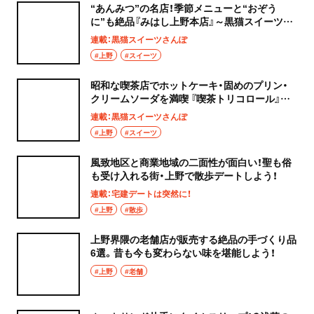
“あんみつ”の名店！季節メニューと“おぞう
に”も絶品『みはし上野本店』～黒猫スイーツ散
歩 上野編③～
連載：黒猫スイーツさんぽ
#上野
#スイーツ
昭和な喫茶店でホットケーキ・固めのプリン・
クリームソーダを満喫 『喫茶トリコロール』～
黒猫スイーツ散歩 上野編②～
連載：黒猫スイーツさんぽ
#上野
#スイーツ
風致地区と商業地域の二面性が面白い！聖も俗
も受け入れる街・上野で散歩デートしよう！
連載：宅建デートは突然に！
#上野
#散歩
上野界隈の老舗店が販売する絶品の手づくり品
6選。昔も今も変わらない味を堪能しよう！
#上野
#老舗