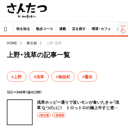
街を知る
散歩コース
連載
店を探す
喫茶・カフェ
居酒屋
HOME
東京都
上野・浅草
上野・浅草の記事一覧
#上野
#浅草
#御徒町
#鶯谷
321〜340件（全413件）
浅草ホッピー通りで旨いモンが食いたきゃ『浅
草 なつの』に！ トロっトロの極上牛すじ煮込
とこだわりのしめ鯖で虜になること間違いな
#東京都
#居酒屋
し!!