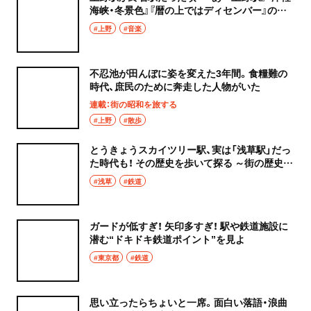
海峡・冬景色』『暦の上ではディセンバー』の舞
台を歩く【街の歌が聴こえる】
#上野
#音楽
不忍池が田んぼに姿を変えた3年間。食糧難の
時代、庶民のために奔走した人物がいた
連載：街の昭和を旅する
#上野
#散歩
とうきょうスカイツリー駅、実は「浅草駅」だっ
た時代も！ その歴史を歩いて探る ～街の歴史
は“旧駅名”にあり！～
#浅草
#鉄道
ガードが低すぎ！ 矢印多すぎ！ 駅や鉄道施設に
潜む“ドキドキ鉄道ポイント”を見よ
#東京都
#鉄道
思い立ったらちょいと一席。面白い落語・浪曲