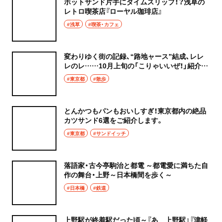
ホットサンド片手にタイムスリップ！？浅草の
レトロ喫茶店『ローヤル珈琲店』
#浅草
#喫茶・カフェ
変わりゆく街の記録、“路地ャース”結成、レレ
レのレ……10月上旬の「こりゃいいぜ！」紹介
【投稿ピックアップ】
#東京都
#散歩
とんかつもパンもおいしすぎ！東京都内の絶品
カツサンド6選をご紹介します。
#東京都
#サンドイッチ
落語家・古今亭駒治と都電 ～都電愛に満ちた自
作の舞台・上野～日本橋間を歩く～
#日本橋
#鉄道
上野駅が終着駅だった頃～『あゝ上野駅』『津軽