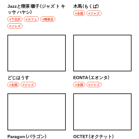
焼き鳥
Jazzと喫茶 囃子（ジャズ ト キ
木馬（もくば）
市川
ッサ ハヤシ）
#全国
#ジャズ
天ぷら
#下北沢
#カフェ
#喫茶店
本八幡
#ジャズ
おでん
柏・松戸・流山
もつ焼き
流山
うなぎ
我孫子
食堂
どじはうす
EONTA（エオンタ）
柏
#全国
#ジャズ
#全国
#ジャズ
洋食・西洋料理
松戸
パスタ
成田・佐倉・佐原・富里
洋食
東京都
オムライス
Paragon（パラゴン）
OCTET（オクテット）
椎名町・東長崎・要町・千川