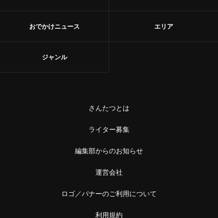
甘味
浅草
和菓子
おでかけニュース
エリア
御徒町
あんこ
ジャンル
鶯谷
かき氷
赤羽・十条・王子
お茶
赤羽
さんたつとは
台湾茶
王子
ライター募集
ショップ
編集部からのお知らせ
十条
スーパー
運営会社
中野・高円寺・阿佐ケ谷
古着
ロゴ／バナーのご利用について
高円寺
お土産・手土産
利用規約