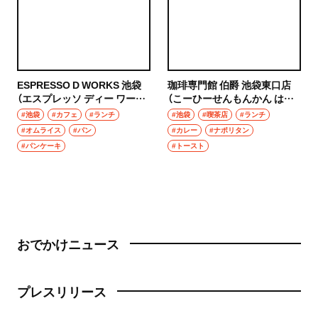
ESPRESSO D WORKS 池袋
珈琲専門館 伯爵 池袋東口店
（エスプレッソ ディー ワーク
（こーひーせんもんかん はく
ス いけぶくろ）
しゃく いけぶくろひがしぐち
#池袋
#カフェ
#ランチ
#池袋
#喫茶店
#ランチ
てん）
#オムライス
#パン
#カレー
#ナポリタン
#パンケーキ
#トースト
おでかけニュース
プレスリリース