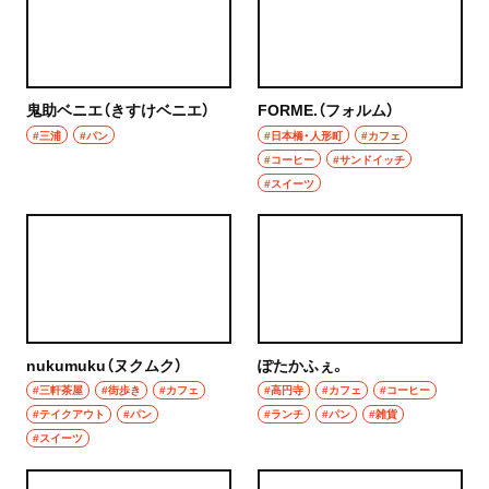
鬼助ベニエ（きすけベニエ）
FORME.（フォルム）
#三浦
#パン
#日本橋・人形町
#カフェ
#コーヒー
#サンドイッチ
#スイーツ
nukumuku（ヌクムク）
ぽたかふぇ。
#三軒茶屋
#街歩き
#カフェ
#高円寺
#カフェ
#コーヒー
#テイクアウト
#パン
#ランチ
#パン
#雑貨
#スイーツ