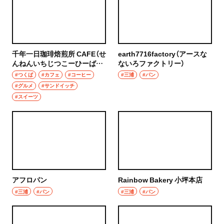
千年一日珈琲焙煎所 CAFE（せ
earth7716factory（アースな
んねんいちじつこーひーばい
ないろファクトリー）
せんじょカフェ）
#つくば
#カフェ
#コーヒー
#三浦
#パン
#グルメ
#サンドイッチ
#スイーツ
アフロパン
Rainbow Bakery 小坪本店
#三浦
#パン
#三浦
#パン