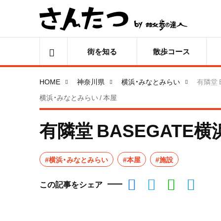
街を知る
散歩コース
HOME
神奈川県
横浜・みなとみらい
有隣堂 
横浜・みなとみらい / 本屋
有隣堂 BASEGATE
#横浜・みなとみらい
#本屋
#施設
この記事をシェア