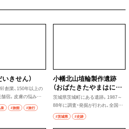
だいきせん）
小幡北山埴輪製作遺跡
（おばたきたやまはにわ
69）創業、150年以上の
せいさくいせき）
老舗宿。皮膚の悩みを
茨城県茨城町にある遺跡。1987～
ちが多く訪れる、湯治場
88年に調査・発掘が行われ、全国一
温泉
#旅館
#旅行
祖父から孫へと受け継
の多さを誇る59基もの埴輪窯跡が
#茨城県
#史跡
の宿は、新たな形を日々
発見された。8つの工房跡、4カ所の
る。
粘土採掘坑跡も確認されており、出