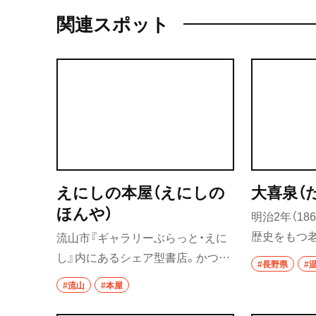
関連スポット
えにしの本屋（えにしの
大喜泉（
ほんや）
明治2年（18
歴史をもつ
流山市『ギャラリーぶらっと・えに
抱える人た
し』内にあるシェア型書店。かつて
#長野県
#
でもある。
『散歩の達人』の編集部員だった店
#流山
#本屋
がれた秘湯
主が、2026年3月に開店。リンゴ箱
探究してい
を再利用した本棚の棚主は、大学教