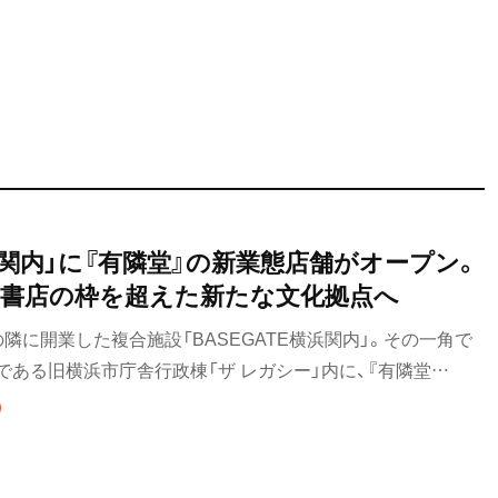
横浜関内」に『有隣堂』の新業態店舗がオープン。
、書店の枠を超えた新たな文化拠点へ
隣に開業した複合施設「BASEGATE横浜関内」。その一角で
ある旧横浜市庁舎行政棟「ザ レガシー」内に、『有隣堂
がオープンした。