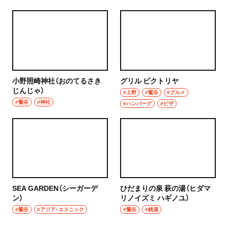
小野照崎神社（おのてるさき
グリル ビクトリヤ
じんじゃ）
#上野
#鶯谷
#グルメ
#鶯谷
#神社
#ハンバーグ
#ピザ
SEA GARDEN（シーガーデ
ひだまりの泉 萩の湯（ヒダマ
ン）
リノイズミ ハギノユ）
#鶯谷
#アジア・エスニック
#鶯谷
#銭湯