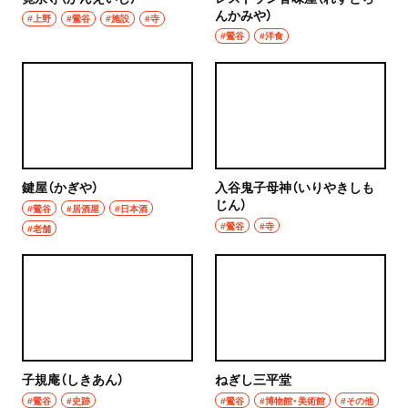
んかみや）
#上野
#鶯谷
#施設
#寺
#鶯谷
#洋食
鍵屋（かぎや）
入谷鬼子母神（いりやきしも
じん）
#鶯谷
#居酒屋
#日本酒
#鶯谷
#寺
#老舗
子規庵（しきあん）
ねぎし三平堂
#鶯谷
#史跡
#鶯谷
#博物館・美術館
#その他