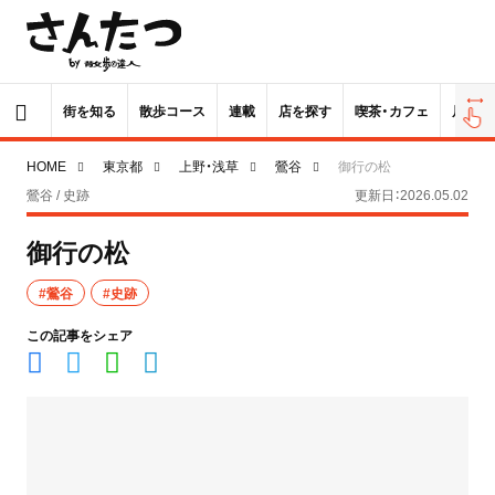
街を知る
散歩コース
連載
店を探す
喫茶・カフェ
居酒屋
HOME
東京都
上野・浅草
鶯谷
御行の松
鶯谷 / 史跡
更新日：2026.05.02
御行の松
#鶯谷
#史跡
この記事をシェア