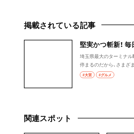
掲載されている記事
堅実かつ斬新！ 
埼玉県最大のターミナル
停まるのだから、さまざ
街が充実し、グルメもし
#大宮
#グルメ
び抜かれた食材、ひと手
関連スポット