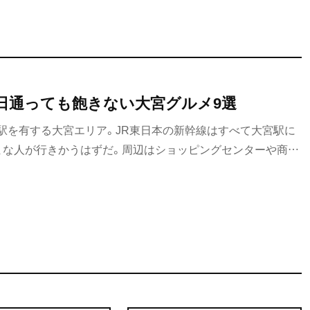
毎日通っても飽きない大宮グルメ9選
駅を有する大宮エリア。JR東日本の新幹線はすべて大宮駅に
まな人が行きかうはずだ。周辺はショッピングセンターや商店
かり。ふらりと外食先をめぐってみれば、驚きのボリューム、選
間加えた小粋な演出に驚く。今日はどのお店にしようか。