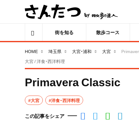
街を知る
散歩コース
HOME
埼玉県
大宮・浦和
大宮
Primaver
大宮 / 洋食・西洋料理
Primavera Classic
#大宮
#洋食・西洋料理
この記事をシェア