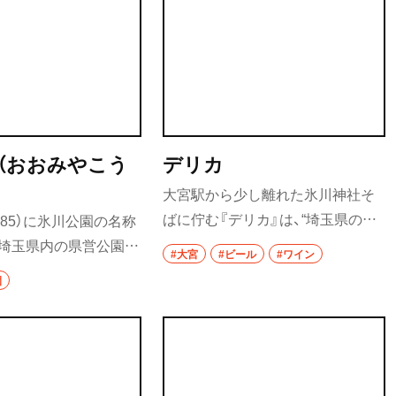
（おおみやこう
デリカ
大宮駅から少し離れた氷川神社そ
ばに佇む『デリカ』は、“埼玉県の素
885）に氷川公園の名称
材を使った小さな飲食店”という看
、埼玉県内の県営公園の
#大宮
#ビール
#ワイン
板どおり、店主が自ら足で集めた食
長い歴史を持つ公園。
園
材を重視する一軒。小川町『麦雑穀
ることができる舟遊池
工房』のビールや、秩父ワイナリー
ニホンザルやニホンツキ
のワイン、さらにイチローズモルト
カピバラなどがいる無料
の麦茶割りなど、埼玉の酒もライン
や児童遊園地など、施設
アップ。