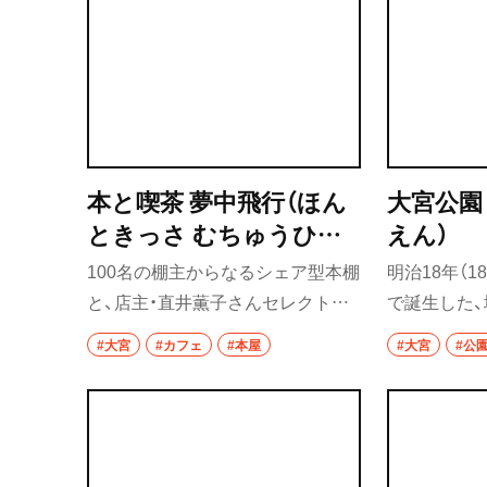
本と喫茶 夢中飛行（ほん
大宮公園
ときっさ むちゅうひこ
えん）
う）
100名の棚主からなるシェア型本棚
明治18年（1
と、店主・直井薫子さんセレクトの
で誕生した
新刊の本棚、カフェ、アーティスト
中では最も
#大宮
#カフェ
#本屋
#大宮
#公
の作品が共存する書店。イベント
ボートに乗
も多数開催。
をはじめ、
ノワグマ、
の小動物園
が充実。