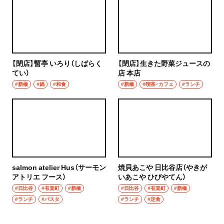
【閉店】暫亭 いろり（しばらく
【閉店】生きた野菜ジュースの
てい）
店 本店
#新橋
#鍋
#和食
#新橋
#喫茶・カフェ
#ランチ
salmon atelier Hus（サーモン
焼貝あこや 日比谷店（やきが
アトリエ フース）
いあこや ひびやてん）
#日比谷
#有楽町
#新橋
#日比谷
#有楽町
#新橋
#ランチ
#パスタ
#ランチ
#定食