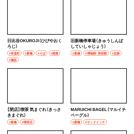
日比谷OKUROJI（ひびやおく
旧新橋停車場（きゅうしんば
ろじ）
していしゃじょう）
#有楽町
#新橋
#そば
#雑貨
#新橋
#博物館・美術館
#史跡
#施設
【閉店】喫茶 気まぐれ（きっさ
MARUICHI BAGEL（マルイチ
きまぐれ）
ベーグル）
#新橋
#喫茶店
#新橋
#サンドイッチ