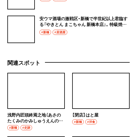
安ウマ酒場の激戦区・新橋で半世紀以上君臨す
る『やきとん まこちゃん 新橋本店』。特級焼き
師が秘伝のたれで焼くやきとん
#新橋
#居酒屋
関連スポット
浅野内匠頭終焉之地（あさの
【閉店】はと屋
たくみのかみしゅうえんの
#新橋
#洋食
ち）
#新橋
#史跡