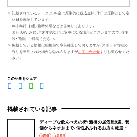
※ 記載されているデータは、料金は原則的に税込金額、休日は原則として定
休日を表記しています。
年末年始、お盆、臨時休業などは省略してあります。
また、GW、お盆、年末年始などは変更になる場合がございますので、各施
設・店舗にご確認ください。
※ 掲載している情報は編集部で事前確認しておりますが、スポット情報の
誤りを発見された場合は恐れ入りますが
お問い合わせ
よりお知らせくだ
さい。
この記事をシェア
掲載されている記事
ディープな飲んべえの街・新橋の居酒屋8選。老
舗からネオ系まで、個性あふれるお店を厳選し
て紹介！
#新橋
#居酒屋