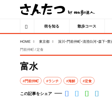
街を知る
散歩コース
HOME
東京都
深川・門前仲町・清澄白河・森下・豊
門前仲町 / 定食
富水
#門前仲町
#ランチ
#海鮮
#定食
この記事をシェア