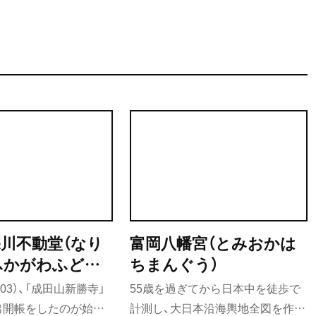
能した。
深川不動堂（なり
富岡八幡宮（とみおかは
ふかがわふどう
ちまんぐう）
703）、「成田山新勝寺」
55歳を過ぎてから日本中を徒歩で
出開帳をしたのが始ま
計測し、大日本沿海輿地全図を作っ