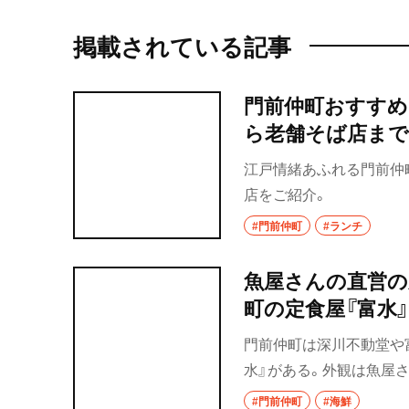
掲載されている記事
門前仲町おすすめ
ら老舗そば店まで
江戸情緒あふれる門前仲
店をご紹介。
#門前仲町
#ランチ
魚屋さんの直営の
町の定食屋『富水
門前仲町は深川不動堂や
水』がある。外観は魚屋
右側奥に定食屋『富水』
#門前仲町
#海鮮