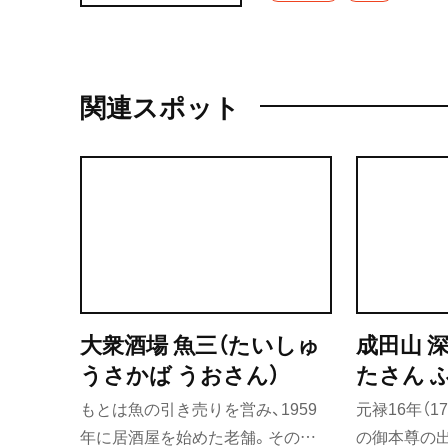
時のランチメニューを堪
関連スポット
大衆酒場 魚三（たいしゅ
成田山 
うさかば うおさん）
たさん 
どう）
もとは魚の引き売りを営み、1959
元禄16年（1
年に居酒屋を始めた老舗。そのた
の御本尊の