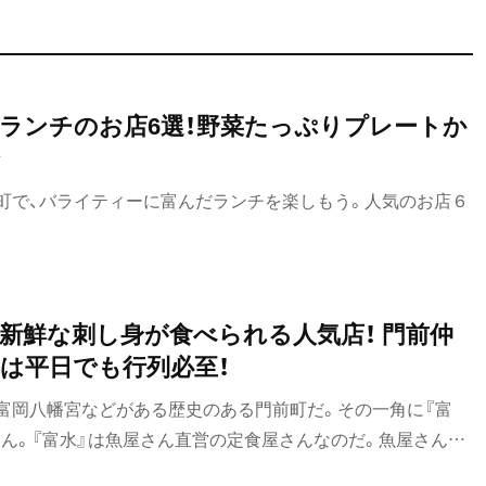
ランチのお店6選！野菜たっぷりプレートか
町で、バライティーに富んだランチを楽しもう。人気のお店６
新鮮な刺し身が食べられる人気店！ 門前仲
』は平日でも行列必至！
富岡八幡宮などがある歴史のある門前町だ。その一角に『富
さん。『富水』は魚屋さん直営の定食屋さんなのだ。魚屋さんの
の入り口がある。夜も居酒屋として営業しているが、今回はお昼