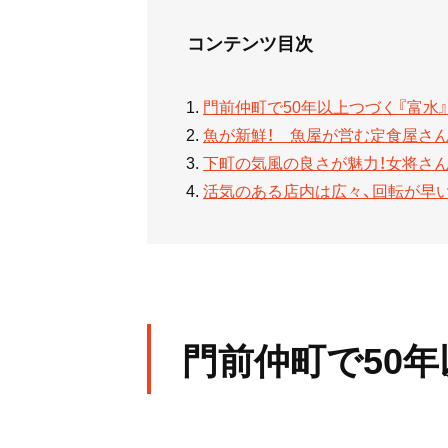
コンテンツ目次
門前仲町で50年以上つづく『富水
魚が新鮮！ 魚屋が営む定食屋さ
下町の気風の良さが魅力！女将さ
活気のある店内は広々、回転が早い
門前仲町で50年