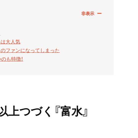
』
んは大人気
んのファンになってしまった
のも特徴！
以上つづく『富水』