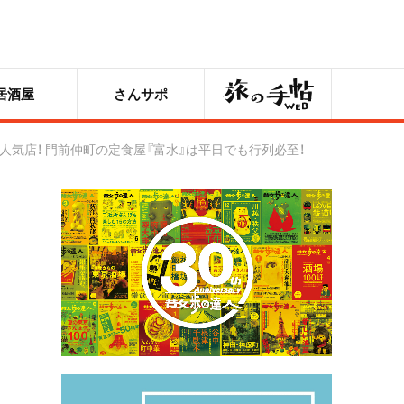
旅の手帖
居酒屋
さんサポ
気店！ 門前仲町の定食屋『富水』は平日でも行列必至！