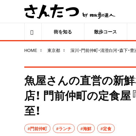
街を知る
散歩コース
HOME
東京都
深川・門前仲町・清澄白河・森下・豊
魚屋さんの直営の新鮮
店！ 門前仲町の定食屋
至！
#門前仲町
#ランチ
#海鮮
#定食