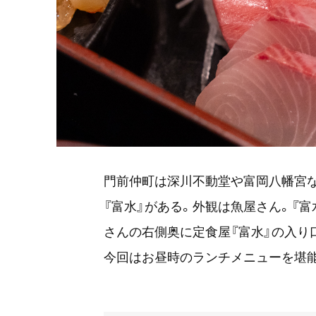
門前仲町は深川不動堂や富岡八幡宮
『富水』がある。外観は魚屋さん。『
さんの右側奥に定食屋『富水』の入り
今回はお昼時のランチメニューを堪