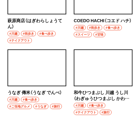
萩原商店（はぎわらしょうて
COEDO HACHI（コエド ハチ）
ん）
#川越
#街歩き
#食べ歩き
#川越
#街歩き
#食べ歩き
#スイーツ
#甘味
#テイクアウト
うなぎ 傳米（うなぎ でんべ）
和牛ひつまぶし 川越 うし川
（わぎゅうひつまぶし かわご
#川越
#食べ歩き
え うしかわ）
#川越
#食べ歩き
#ご当地グルメ
#うなぎ
#旅行
#テイクアウト
#旅行