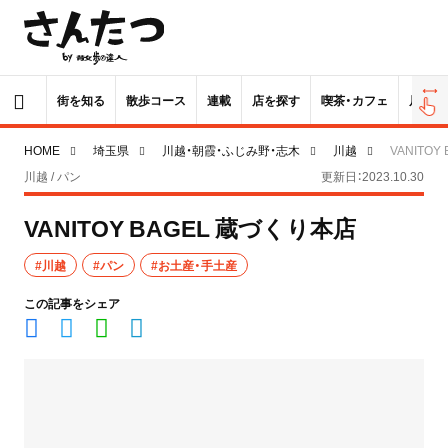
街を知る
散歩コース
連載
店を探す
喫茶・カフェ
居酒屋
HOME
埼玉県
川越・朝霞・ふじみ野・志木
川越
VANITO
川越 / パン
更新日：2023.10.30
VANITOY BAGEL 蔵づくり本店
#川越
#パン
#お土産・手土産
この記事をシェア