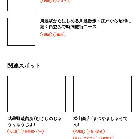
#川越
#ショップ
川越駅からはじめる川越散歩～江戸から昭和に
続く街並みで時間旅行コース
#川越
#散歩
関連スポット
武蔵野蒸留所（むさしのじょ
松山商店（まつやましょうて
うりゅうじょ）
ん）
#川越
#居酒屋・バー
#川越
#食べ歩き
#テイクアウト
#和菓子