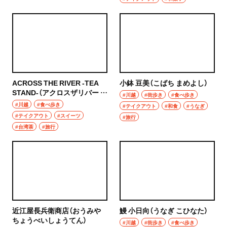
ACROSS THE RIVER -TEA
小鉢 豆美（こばち まめよし）
STAND-（アクロスザリバー テ
#川越
#街歩き
#食べ歩き
ィースタンド）
#川越
#食べ歩き
#テイクアウト
#和食
#うなぎ
#テイクアウト
#スイーツ
#旅行
#台湾茶
#旅行
近江屋長兵衛商店（おうみや
鰻 小日向（うなぎ こひなた）
ちょうべいしょうてん）
#川越
#街歩き
#食べ歩き