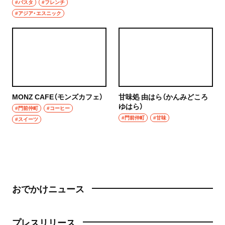
#パスタ
#フレンチ
#アジア・エスニック
MONZ CAFE（モンズカフェ）
甘味処 由はら（かんみどころ
ゆはら）
#門前仲町
#コーヒー
#門前仲町
#甘味
#スイーツ
おでかけニュース
プレスリリース