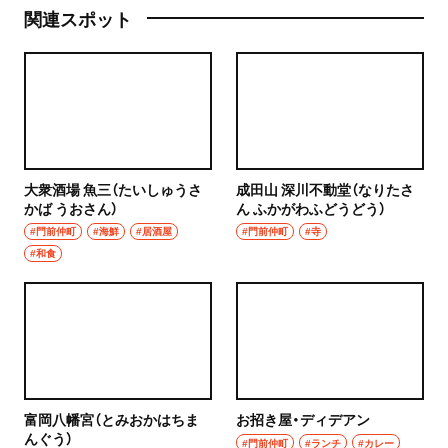
関連スポット
大衆酒場 魚三（たいしゅうさ
成田山 深川不動堂（なりたさ
かば うおさん）
ん ふかがわふどうどう）
#門前仲町
#海鮮
#居酒屋
#門前仲町
#寺
#和食
富岡八幡宮（とみおかはちま
お招き屋・ディデアン
んぐう）
#門前仲町
#ランチ
#カレー