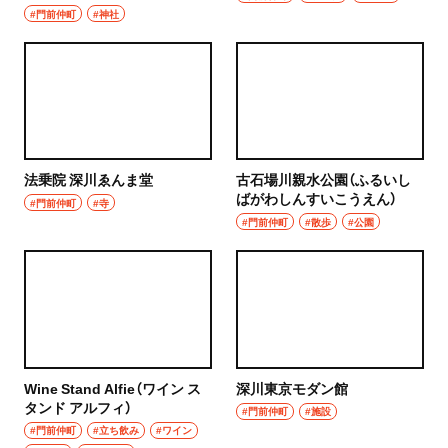
#門前仲町
#神社
法乗院 深川ゑんま堂
古石場川親水公園（ふるいし
ばがわしんすいこうえん）
#門前仲町
#寺
#門前仲町
#散歩
#公園
Wine Stand Alfie（ワイン ス
深川東京モダン館
タンド アルフィ）
#門前仲町
#施設
#門前仲町
#立ち飲み
#ワイン