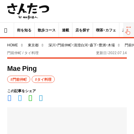
街を知る
散歩コース
連載
店を探す
喫茶・カフェ
居酒屋
HOME
東京都
深川・門前仲町・清澄白河・森下・豊洲・木場
門前
門前仲町 / タイ料理
更新日：2022.07.14
Mae Ping
#門前仲町
#タイ料理
この記事をシェア