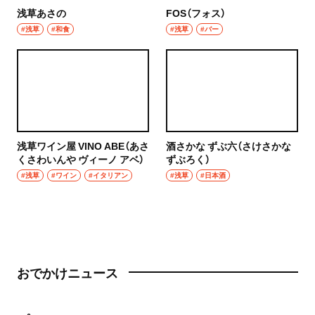
浅草あさの
FOS（フォス）
#浅草
#和食
#浅草
#バー
浅草ワイン屋 VINO ABE（あさ
酒さかな ずぶ六（さけさかな
くさわいんや ヴィーノ アベ）
ずぶろく）
#浅草
#ワイン
#イタリアン
#浅草
#日本酒
おでかけニュース