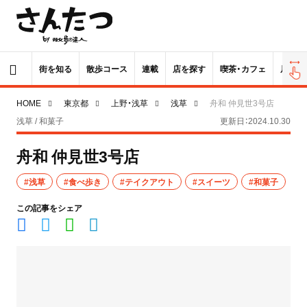
街を知る
散歩コース
連載
店を探す
喫茶・カフェ
居酒屋
HOME
東京都
上野・浅草
浅草
舟和 仲見世3号店
浅草 / 和菓子
更新日：2024.10.30
舟和 仲見世3号店
#浅草
#食べ歩き
#テイクアウト
#スイーツ
#和菓子
この記事をシェア