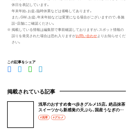
休日を表記しています。
年末年始、お盆、臨時休業などは省略してあります。
また、GW、お盆、年末年始などは変更になる場合がございますので、各施
設・店舗にご確認ください。
※ 掲載している情報は編集部で事前確認しておりますが、スポット情報の
誤りを発見された場合は恐れ入りますが
お問い合わせ
よりお知らせくだ
さい。
この記事をシェア
掲載されている記事
浅草のおすすめ食べ歩きグルメ15店。絶品抹茶
スイーツから新感覚の天ぷら、国産うなぎの絶
品焼おにぎりまで
#浅草
#グルメ