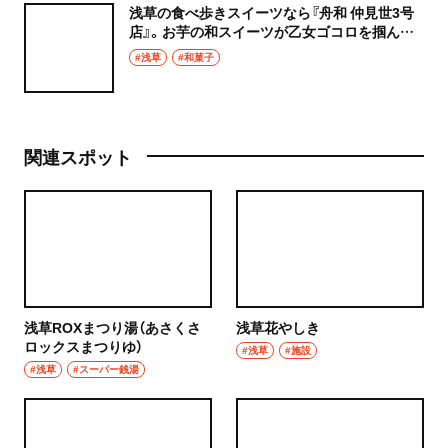
浅草の食べ歩きスイーツなら『舟和 仲見世3号
店』。お芋の和スイーツが乙女ゴコロを掴んで
離さない！
#浅草
#和菓子
関連スポット
浅草ROXまつり湯（あさくさ
浅草花やしき
ロックスまつりゆ）
#浅草
#施設
#浅草
#スーパー銭湯