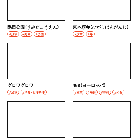
隅田公園（すみだこうえん）
東本願寺（ひがしほんがんじ）
#浅草
#向島
#公園
#浅草
#寺
グロワグロワ
468（ヨーロッパ）
#浅草
#洋食・西洋料理
#浅草
#海鮮
#寿司
#和食