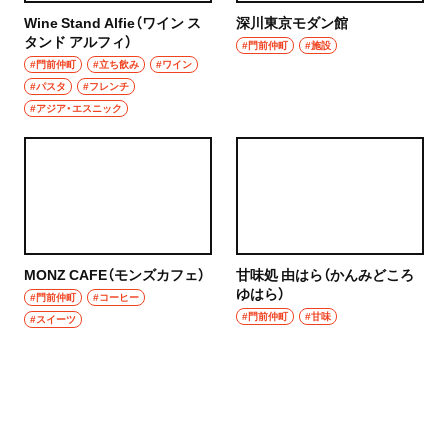
Wine Stand Alfie（ワイン ス
深川東京モダン館
タンド アルフィ）
#門前仲町
#施設
#門前仲町
#立ち飲み
#ワイン
#パスタ
#フレンチ
#アジア・エスニック
MONZ CAFE（モンズカフェ）
甘味処 由はら（かんみどころ
ゆはら）
#門前仲町
#コーヒー
#門前仲町
#甘味
#スイーツ