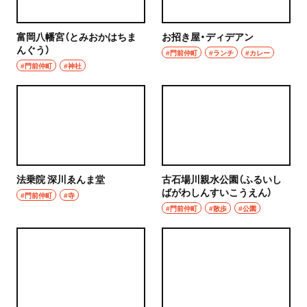
富岡八幡宮（とみおかはちま
お招き屋・ディデアン
んぐう）
#門前仲町
#ランチ
#カレー
#門前仲町
#神社
法乗院 深川ゑんま堂
古石場川親水公園（ふるいし
ばがわしんすいこうえん）
#門前仲町
#寺
#門前仲町
#散歩
#公園