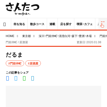
街を知る
散歩コース
連載
店を探す
喫茶・カフェ
居酒屋
HOME
東京都
深川・門前仲町・清澄白河・森下・豊洲・木場
門前
門前仲町 / 居酒屋
更新日：2020.01.08
だるま
#門前仲町
#居酒屋
この記事をシェア