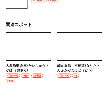
#門前仲町
#居酒屋
関連スポット
大衆酒場 魚三（たいしゅうさ
成田山 深川不動堂（なりたさ
かば うおさん）
ん ふかがわふどうどう）
#門前仲町
#海鮮
#居酒屋
#門前仲町
#寺
#和食