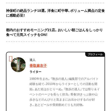
神保町の絶品ランチ18選。洋食に町中華、ボリューム満点の定食
に感動必至！
都内のおすすめモーニング21店。おいしい朝ごはんをしっかり
食べて元気スイッチをON！
達人
香取麻衣子
ライター
1980年生まれ。『散歩の達人』編集部でのアルバイト
経験を経て、2010年からライターとしての活動を開
始。あだ名はかとりーぬ。『散歩の達人』では祭り＆イ
ベントのページを長らく担当。青春18きっぷ旅や山
歩きなどのんびりと気ままにお出かけするのが好
き。あとビールや美術館めぐりも大好物。