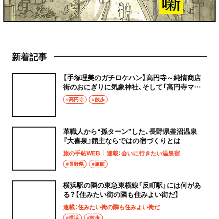
新着記事
【手塚理美のガチロケハン】高円寺～純情商店
街のおにぎりに気象神社、そして「高円寺マシ
タ」へ！
#高円寺
#散歩
革職人から“孫ターン”した、長野県釜沼温泉
『大喜泉』館主ならではの宿づくりとは
旅の手帖WEB
連載：会いに行きたい温泉宿
#長野県
#旅館
横浜駅の隣の東急東横線「反町駅」には何があ
る？【住みたい街の隣も住みよい街だ】
連載：住みたい街の隣も住みよい街だ
#横浜
#散歩