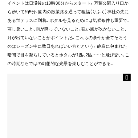
イベントは日没後の19時30分からスタート。万葉公園入り口か
ら歩いて約5分、園内の散策路を通って狸福（りふく）神社の先に
ある蛍テラスに到着。ホタルを見るためには気候条件も重要で、
蒸し暑いこと、雨が降っていないこと、強い風が吹かないこと、
月が出ていないことがポイントだ。これらの条件が全てそろう
のはシーズン中に数日あればいい方だという。静寂に包まれた
暗闇で目を凝らしているとホタルが1匹、2匹……と飛び交い、こ
の時期ならではの幻想的な光景を楽しむことができる。