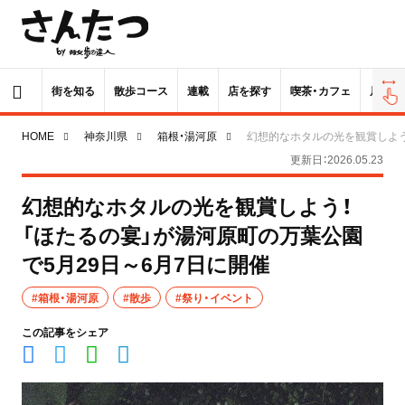
街を知る
散歩コース
連載
店を探す
喫茶・カフェ
居酒屋
HOME
神奈川県
箱根・湯河原
幻想的なホタルの光を観賞しよう
更新日：2026.05.23
幻想的なホタルの光を観賞しよう！
「ほたるの宴」が湯河原町の万葉公園
で5月29日～6月7日に開催
#箱根・湯河原
#散歩
#祭り・イベント
この記事をシェア