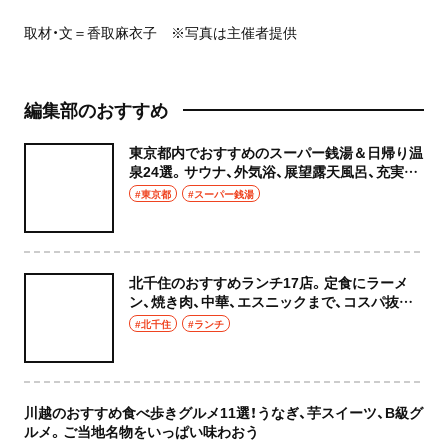
取材・文＝香取麻衣子 ※写真は主催者提供
編集部のおすすめ
東京都内でおすすめのスーパー銭湯＆日帰り温
泉24選。サウナ、外気浴、展望露天風呂、充実の
癒やし空間へ
#東京都
#スーパー銭湯
北千住のおすすめランチ17店。定食にラーメ
ン、焼き肉、中華、エスニックまで、コスパ抜群
な店もおしゃれな店も網羅してご紹介！
#北千住
#ランチ
川越のおすすめ食べ歩きグルメ11選！うなぎ、芋スイーツ、B級グ
ルメ。ご当地名物をいっぱい味わおう