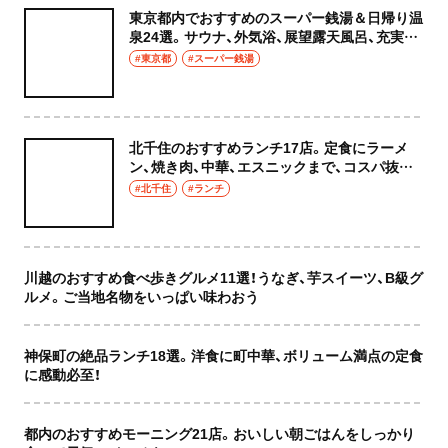
東京都内でおすすめのスーパー銭湯＆日帰り温
泉24選。サウナ、外気浴、展望露天風呂、充実の
癒やし空間へ
#東京都
#スーパー銭湯
北千住のおすすめランチ17店。定食にラーメ
ン、焼き肉、中華、エスニックまで、コスパ抜群
な店もおしゃれな店も網羅してご紹介！
#北千住
#ランチ
川越のおすすめ食べ歩きグルメ11選！うなぎ、芋スイーツ、B級グ
ルメ。ご当地名物をいっぱい味わおう
神保町の絶品ランチ18選。洋食に町中華、ボリューム満点の定食
に感動必至！
都内のおすすめモーニング21店。おいしい朝ごはんをしっかり