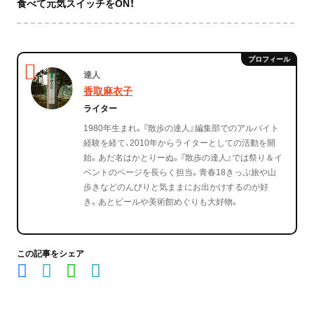
食べて元気スイッチをON！
達人
香取麻衣子
ライター
1980年生まれ。『散歩の達人』編集部でのアルバイト
経験を経て、2010年からライターとしての活動を開
始。あだ名はかとりーぬ。『散歩の達人』では祭り＆イ
ベントのページを長らく担当。青春18きっぷ旅や山
歩きなどのんびりと気ままにお出かけするのが好
き。あとビールや美術館めぐりも大好物。
この記事をシェア