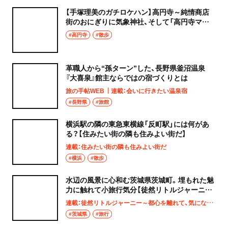
【手塚理美のガチロケハン】高円寺～純情商店
街のおにぎりに気象神社、そして「高円寺マシ
タ」へ！
#高円寺
#散歩
革職人から“孫ターン”した、長野県釜沼温泉
『大喜泉』館主ならではの宿づくりとは
旅の手帖WEB
連載：会いに行きたい温泉宿
#長野県
#旅館
横浜駅の隣の東急東横線「反町駅」には何があ
る？【住みたい街の隣も住みよい街だ】
連載：住みたい街の隣も住みよい街だ
#横浜
#散歩
水辺の風景に心和む茨城県茨城町。埋もれた魅
力に触れて小旅行気分【徒然リトルジャーニ
ー】
連載：徒然リトルジャーニー～都心を離れて、気になる土地へ
#茨城県
#旅行