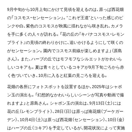
9月中旬から10月上旬にかけて見頃を迎えるのは、原っぱ西花畑
の「コスモス・センセーション」。“これぞ王道”といった感じのピ
ンクや白、紫色のコスモスが秋風に揺れながら咲き乱れ、カメラ
を手に多くの人々が訪れる。「花の丘の『キバナコスモス・レモン
ブライト』の見頃の終わりかけに、追いかけるようにして咲くの
がセンセーション。園内でコスモス前線が楽しめますよ」（原島
さん）。また、ハーブの丘ではモフモフなシルエットがかわいら
しいコキアも。夏は青々としているコキアが9月下旬ごろから赤
く色づいていき、10月に入ると紅葉の見ごろを迎える。
花畑の各所にフォトスポットを設置するほか、2025年はシャボ
ン玉の演出も。「幻想的なかわいらしいシーンが写真や動画で撮
れますよ」と原島さん。シャボン玉の演出は、9月13日（土）には
花の丘（レモンブライト）、28日（日）は原っぱ南花畑（ブーケガー
デン）、10月4日（土）は原っぱ西花畑（センセーション）、10日（金）
はハーブの丘（コキア）を予定しているが、開花状況によって実施