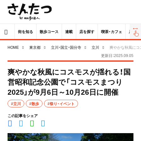
街を知る
散歩コース
連載
店を探す
喫茶・カフェ
居酒屋
HOME
東京都
立川・国立・国分寺
立川
爽やかな秋風にコス
更新日：2025.09.05
爽やかな秋風にコスモスが揺れる！国
営昭和記念公園で「コスモスまつり
2025」が9月6日～10月26日に開催
#立川
#散歩
#祭り・イベント
この記事をシェア