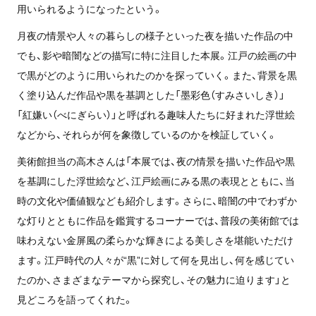
用いられるようになったという。
月夜の情景や人々の暮らしの様子といった夜を描いた作品の中
でも、影や暗闇などの描写に特に注目した本展。江戸の絵画の中
で黒がどのように用いられたのかを探っていく。また、背景を黒
く塗り込んだ作品や黒を基調とした「墨彩色（すみさいしき）」
「紅嫌い（べにぎらい）」と呼ばれる趣味人たちに好まれた浮世絵
などから、それらが何を象徴しているのかを検証していく。
美術館担当の高木さんは「本展では、夜の情景を描いた作品や黒
を基調にした浮世絵など、江戸絵画にみる黒の表現とともに、当
時の文化や価値観なども紹介します。さらに、暗闇の中でわずか
な灯りとともに作品を鑑賞するコーナーでは、普段の美術館では
味わえない金屏風の柔らかな輝きによる美しさを堪能いただけ
ます。江戸時代の人々が“黒”に対して何を見出し、何を感じてい
たのか、さまざまなテーマから探究し、その魅力に迫ります」と
見どころを語ってくれた。