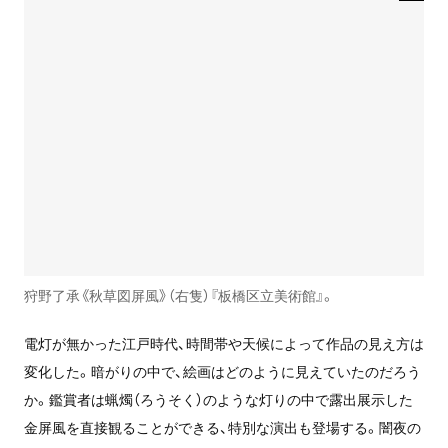
狩野了承《秋草図屏風》（右隻）『板橋区立美術館』。
電灯が無かった江戸時代、時間帯や天候によって作品の見え方は
変化した。暗がりの中で、絵画はどのように見えていたのだろう
か。鑑賞者は蝋燭（ろうそく）のような灯りの中で露出展示した
金屏風を直接観ることができる、特別な演出も登場する。闇夜の