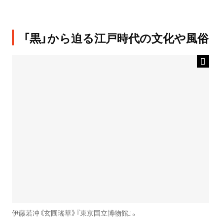
「黒」から迫る江戸時代の文化や風俗
伊藤若冲《玄圃瑤華》『東京国立博物館』。