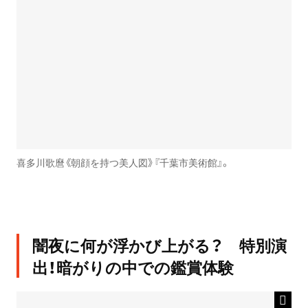
喜多川歌麿《朝顔を持つ美人図》『千葉市美術館』。
闇夜に何が浮かび上がる？ 特別演
出！暗がりの中での鑑賞体験