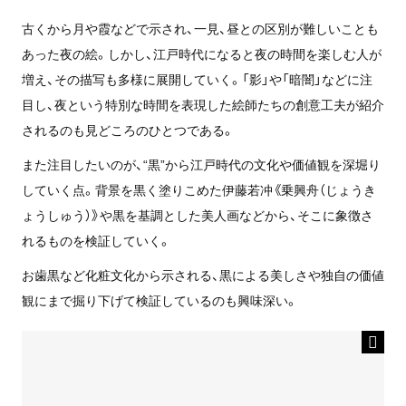
古くから月や霞などで示され、一見、昼との区別が難しいことも
あった夜の絵。しかし、江戸時代になると夜の時間を楽しむ人が
増え、その描写も多様に展開していく。「影」や「暗闇」などに注
目し、夜という特別な時間を表現した絵師たちの創意工夫が紹介
されるのも見どころのひとつである。
また注目したいのが、“黒”から江戸時代の文化や価値観を深堀り
していく点。背景を黒く塗りこめた伊藤若冲《乗興舟（じょうき
ょうしゅう）》や黒を基調とした美人画などから、そこに象徴さ
れるものを検証していく。
お歯黒など化粧文化から示される、黒による美しさや独自の価値
観にまで掘り下げて検証しているのも興味深い。