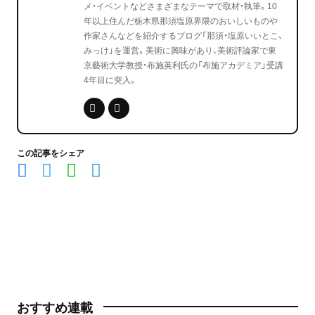
メ・イベントなどさまざまなテーマで取材・執筆。10
年以上住んだ栃木県那須塩原界隈のおいしいものや
作家さんなどを紹介するブログ「那須・塩原いいとこ、
みっけ」を運営。美術に興味があり、美術評論家で東
京藝術大学教授・布施英利氏の「布施アカデミア」受講
4年目に突入。
この記事をシェア
おすすめ連載