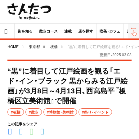
街を知る
散歩コース
連載
店を探す
喫茶・カフェ
居酒屋
HOME
東京都
板橋
“黒”に着目して江戸絵画を観る「エド・イン
更新日：2025.03.08
“黒”に着目して江戸絵画を観る「エ
ド・イン・ブラック 黒からみる江戸絵
画」が3月8日～4月13日、西高島平『板
橋区立美術館』で開催
#板橋
#散歩
#博物館・美術館
#祭り・イベント
この記事をシェア