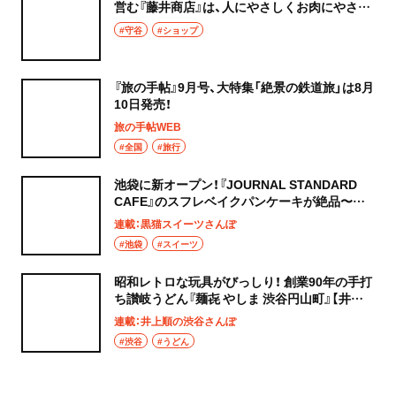
営む『藤井商店』は、人にやさしくお肉にやさし
く
#守谷
#ショップ
『旅の手帖』9月号、大特集「絶景の鉄道旅」は8月
10日発売！
旅の手帖WEB
#全国
#旅行
池袋に新オープン！『JOURNAL STANDARD
CAFE』のスフレベイクパンケーキが絶品〜黒
猫スイーツ散歩 池袋編5〜
連載：黒猫スイーツさんぽ
#池袋
#スイーツ
昭和レトロな玩具がびっしり！ 創業90年の手打
ち讃岐うどん『麺㐂 やしま 渋谷円山町』【井上
順の渋谷さんぽ】
連載：井上順の渋谷さんぽ
#渋谷
#うどん