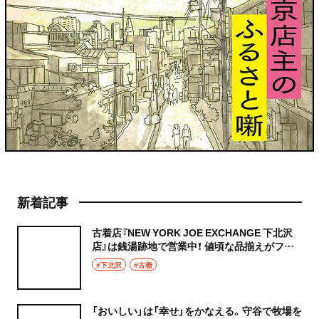
新着記事
古着店『NEW YORK JOE EXCHANGE 下北沢
店』は銭湯跡地で営業中！ 値頃な品揃えがファ
ッションの冒険を可能に
#下北沢
#古着
「おいしい」は「幸せ」をかなえる。守谷で牧場を