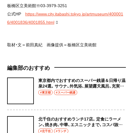
板橋区立美術館☏03-3979-3251
公式HP
https://www.city.itabashi.tokyo.jp/artmuseum/400001
6/4001836/4001855.html
取材・文＝前田真紀 画像提供＝板橋区立美術館
編集部のおすすめ
東京都内でおすすめのスーパー銭湯＆日帰り温
泉24選。サウナ、外気浴、展望露天風呂、充実の
癒やし空間へ
#東京都
#スーパー銭湯
北千住のおすすめランチ17店。定食にラーメ
ン、焼き肉、中華、エスニックまで、コスパ抜群
な店もおしゃれな店も網羅してご紹介！
#北千住
#ランチ