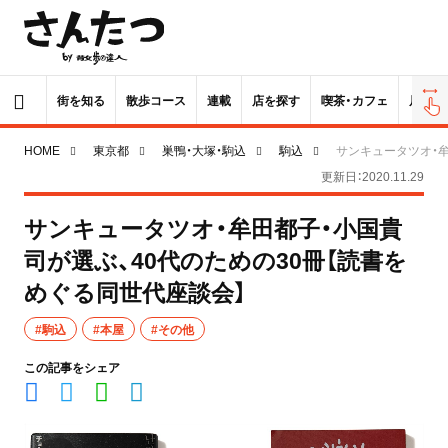
街を知る
散歩コース
連載
店を探す
喫茶・カフェ
居酒屋
HOME
東京都
巣鴨・大塚・駒込
駒込
サンキュータツオ・牟
更新日：2020.11.29
サンキュータツオ・牟田都子・小国貴
司が選ぶ、40代のための30冊【読書を
めぐる同世代座談会】
#駒込
#本屋
#その他
この記事をシェア