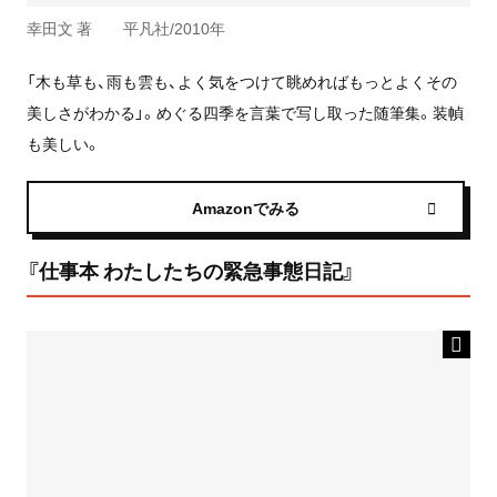
幸田文 著 平凡社/2010年
「木も草も、雨も雲も、よく気をつけて眺めればもっとよくその
美しさがわかる」。めぐる四季を言葉で写し取った随筆集。装幀
も美しい。
Amazonでみる
『仕事本 わたしたちの緊急事態日記』