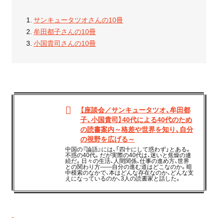
サンキュータツオさんの10冊
牟田都子さんの10冊
小国貴司さんの10冊
【座談会／サンキュータツオ、牟田都
子、小国貴司】40代による40代のため
の読書案内～格差や世界を知り、自分
の視野を広げる～
中国の『論語』には、「四十にして惑わず」とある。
不惑の40代。だが実際の40代は、迷いと焦燥の連
続だ。日々の生活、人間関係、仕事の進め方、世界
との関わり方——自分の進む道はどこなのか。暗
中模索のなかで、本はどんな存在なのか、どんな支
えになっているのか、3人の読書家と話した。