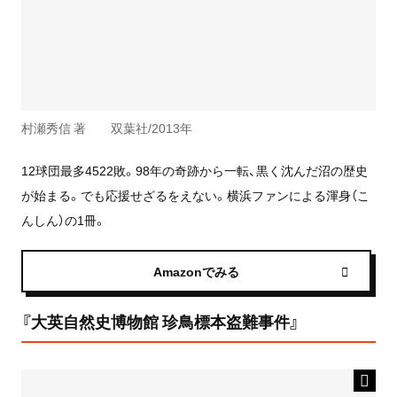
村瀬秀信 著 双葉社/2013年
12球団最多4522敗。98年の奇跡から一転、黒く沈んだ沼の歴史
が始まる。でも応援せざるをえない。横浜ファンによる渾身（こ
んしん）の1冊。
Amazonでみる
『大英自然史博物館 珍鳥標本盗難事件』