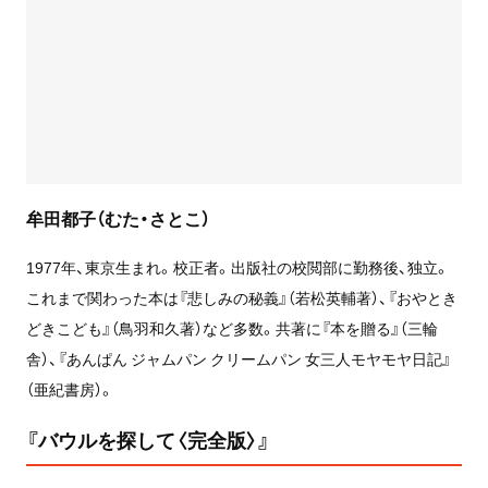
牟田都子（むた・さとこ）
1977年、東京生まれ。校正者。出版社の校閲部に勤務後、独立。
これまで関わった本は『悲しみの秘義』（若松英輔著）、『おやとき
どきこども』（鳥羽和久著）など多数。共著に『本を贈る』（三輪
舎）、『あんぱん ジャムパン クリームパン 女三人モヤモヤ日記』
（亜紀書房）。
『バウルを探して〈完全版〉』