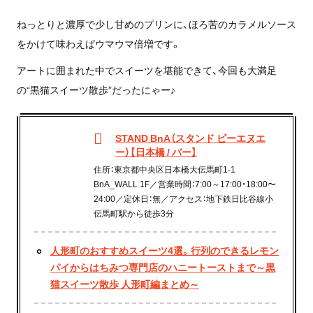
ねっとりと濃厚で少し甘めのプリンに、ほろ苦のカラメルソース
をかけて味わえばウマウマ倍増です。
アートに囲まれた中でスイーツを堪能できて、今回も大満足
の“黒猫スイーツ散歩”だったにゃー♪
STAND BnA（スタンド ビーエヌエ
ー）【日本橋 / バー】
住所：東京都中央区日本橋大伝馬町1-1
BnA_WALL 1F／営業時間：7:00～17:00・18:00〜
24:00／定休日：無／アクセス：地下鉄日比谷線小
伝馬町駅から徒歩3分
人形町のおすすめスイーツ4選。行列のできるレモン
パイからはちみつ専門店のハニートーストまで～黒
猫スイーツ散歩 人形町編まとめ～