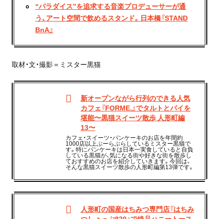
“パラダイス”を追求する音楽プロデューサーが通
う、アート空間で飲めるスタンド。日本橋『STAND
BnA』
取材・文・撮影＝ミスター黒猫
新オープンながら行列のできる人気
カフェ『FORME.』でタルトとパイを
堪能〜黒猫スイーツ散歩 人形町編
13〜
カフェ・スイーツ・パンケーキのお店を年間約
1000店以上ぶーらぶらしているミスター黒猫で
す。特にパンケーキは日本一実食していると自負
している黒猫が、気になる街や好きな街を散歩し
ておすすめのお店を紹介していきます。今回は、
そんな黒猫スイーツ散歩の人形町編第13弾です。
人形町の国産はちみつ専門店『はちみ
つしょっぷ820』で絶品ハニートース