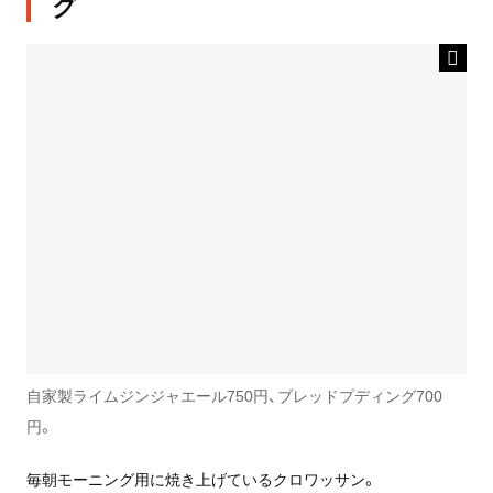
グ
自家製ライムジンジャエール750円、ブレッドプディング700
円。
毎朝モーニング用に焼き上げているクロワッサン。