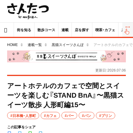
街を知る
散歩コース
連載
店を探す
喫茶・カフェ
居酒屋
HOME
連載一覧
黒猫スイーツさんぽ
アートホテルのカフェで空
更新日：2026.07.06
アートホテルのカフェで空間とスイ
ーツを楽しむ『STAND BnA』〜黒猫ス
イーツ散歩 人形町編15〜
#日本橋・人形町
#カフェ
#バー
#パン
#プリン
この記事をシェア