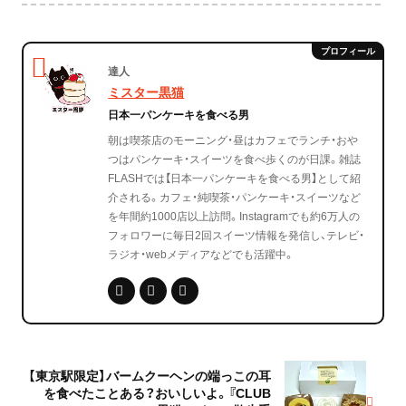
達人
ミスター黒猫
日本一パンケーキを食べる男
朝は喫茶店のモーニング・昼はカフェでランチ・おや
つはパンケーキ・スイーツを食べ歩くのが日課。雑誌
FLASHでは【日本一パンケーキを食べる男】として紹
介される。カフェ・純喫茶・パンケーキ・スイーツなど
を年間約1000店以上訪問。Instagramでも約6万人の
フォロワーに毎日2回スイーツ情報を発信し、テレビ・
ラジオ・webメディアなどでも活躍中。
【東京駅限定】バームクーヘンの端っこの耳
を食べたことある？おいしいよ。『CLUB