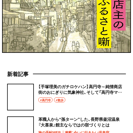
新着記事
【手塚理美のガチロケハン】高円寺～純情商店
街のおにぎりに気象神社、そして「高円寺マシ
タ」へ！
#高円寺
#散歩
革職人から“孫ターン”した、長野県釜沼温泉
『大喜泉』館主ならではの宿づくりとは
旅の手帖WEB
連載：会いに行きたい温泉宿