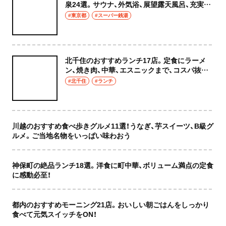
泉24選。サウナ、外気浴、展望露天風呂、充実の
癒やし空間へ
#東京都
#スーパー銭湯
北千住のおすすめランチ17店。定食にラーメ
ン、焼き肉、中華、エスニックまで、コスパ抜群
な店もおしゃれな店も網羅してご紹介！
#北千住
#ランチ
川越のおすすめ食べ歩きグルメ11選！うなぎ、芋スイーツ、B級グ
ルメ。ご当地名物をいっぱい味わおう
神保町の絶品ランチ18選。洋食に町中華、ボリューム満点の定食
に感動必至！
都内のおすすめモーニング21店。おいしい朝ごはんをしっかり
食べて元気スイッチをON！