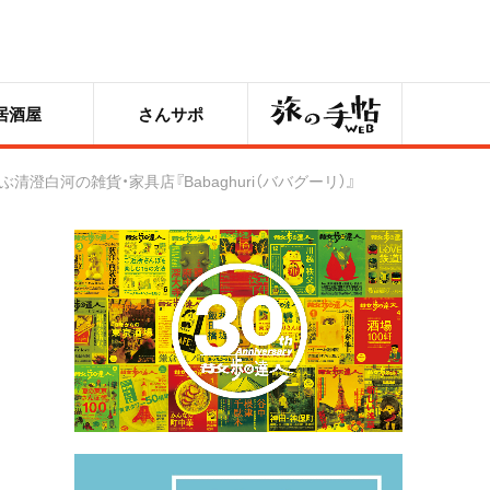
旅の手帖
居酒屋
さんサポ
白河の雑貨・家具店『Babaghuri（ババグーリ）』